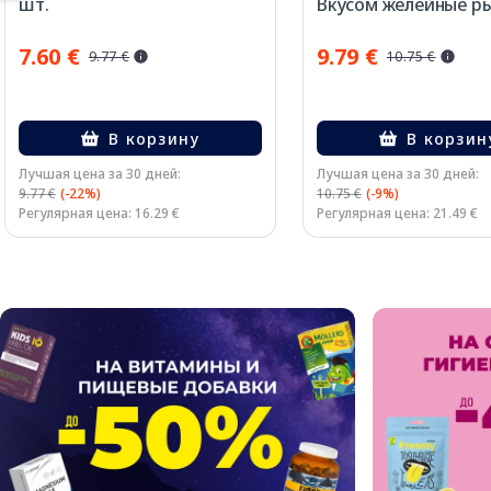
шт.
Вкусом желейные ры
шт.
7.60 €
9.79 €
9.77 €
10.75 €
В корзину
В корзин
Лучшая цена за 30 дней:
Лучшая цена за 30 дней:
9.77 €
(-22%)
10.75 €
(-9%)
Регулярная цена: 16.29 €
Регулярная цена: 21.49 €
Page 1 of 2