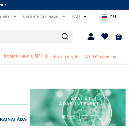
€ !
цевт
Связаться с нами
FAQ
RU
Косметика с SPF ☀️
В школу 🎒
WOW цены 🔥