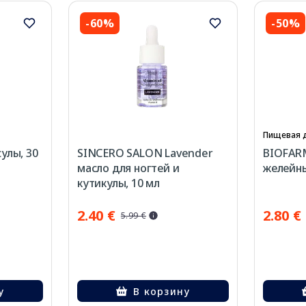
-60%
-50%
Пищевая 
улы, 30
SINCERO SALON Lavender
BIOFAR
масло для ногтей и
желейны
кутикулы, 10 мл
2.40 €
2.80 €
5.99 €
у
В корзину