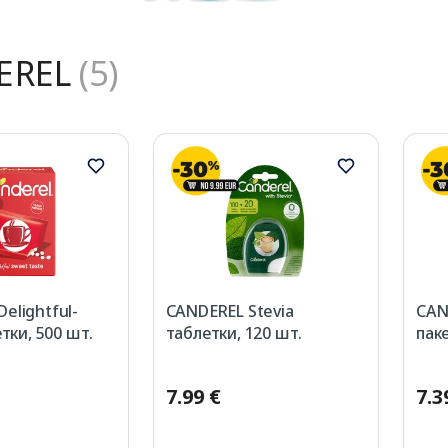
EREL
(5)
elightful-
CANDEREL Stevia
CAND
етки, 500 шт.
таблетки, 120 шт.
паке
7.99 €
7.3