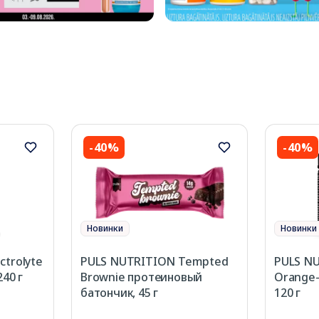
-40%
-40%
Новинки
Новинки
ctrolyte
PULS NUTRITION Tempted
PULS NU
240 г
Brownie протеиновый
Orange
батончик, 45 г
120 г