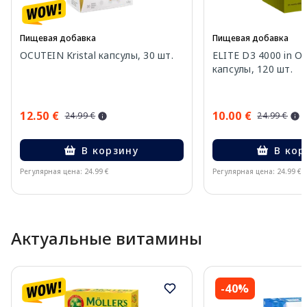
Пищевая добавка
Пищевая добавка
OCUTEIN Kristal капсулы, 30 шт.
ELITE D3 4000 in Oli
капсулы, 120 шт.
12.50 €
10.00 €
24.99 €
24.99 €
В корзину
В кор
Регулярная цена: 24.99 €
Регулярная цена: 24.99 €
Page 1 of 10
Актуальные витамины
-40%