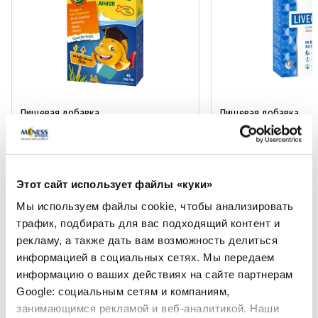
Пищевая добавка
Пищевая добавка
MOLLERS Junior C Апельсиново-
LIVEO Kids пакетики
Лимонным Вкусом желейные
рыбки, 45 шт.
Этот сайт использует файлы «куки»
9.79 €
6.29 €
10.75 €
10.49 €
Мы используем файлы cookie, чтобы анализировать
трафик, подбирать для вас подходящий контент и
В корзину
В кор
рекламу, а также дать вам возможность делиться
Лучшая цена за 30 дней:
10.75 €
(-9%)
Регулярная цена: 10.49 €
информацией в социальных сетях. Мы передаем
Регулярная цена: 21.49 €
информацию о ваших действиях на сайте партнерам
Page 1 of 10
Google: социальным сетям и компаниям,
занимающимся рекламой и веб-аналитикой. Наши