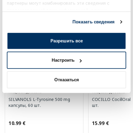
Новинки витаминов
партнеры могут комбинировать эти сведения с
предоставленной вами информацией, а также
Более...
данными, которые они получили при использовании
Показать сведения
вами их сервисов.
Разрешить все
Настроить
Отказаться
Новинки
Новинки
Пищевая добавка
Пищевая добавка
SILVANOLS L-Tyrosine 500 mg
COCILLO CocillOral 
капсулы, 60 шт.
шт.
10.99 €
15.99 €