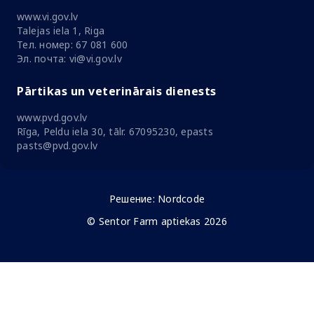
www.vi.gov.lv
Talejas iela 1, Riga
Тел. номер: 67 081 600
Эл. почта: vi@vi.gov.lv
Pārtikas un veterinārais dienests
www.pvd.gov.lv
Rīga, Peldu iela 30, tālr. 67095230, epasts
pasts@pvd.gov.lv
Решение:
Nordcode
© Sentor Farm aptiekas 2026