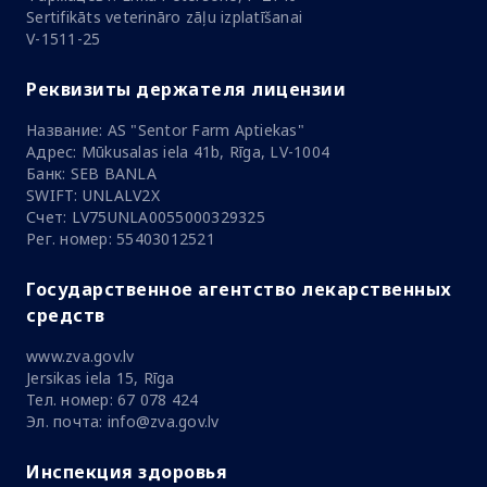
Sertifikāts veterināro zāļu izplatīšanai
V-1511-25
Реквизиты держателя лицензии
Название: AS "Sentor Farm Aptiekas"
Адрес: Mūkusalas iela 41b, Rīga, LV-1004
Банк: SEB BANLA
SWIFT: UNLALV2X
Счет: LV75UNLA0055000329325
Рег. номер: 55403012521
Государственное агентство лекарственных
средств
www.zva.gov.lv
Jersikas iela 15, Rīga
Тел. номер: 67 078 424
Эл. почта: info@zva.gov.lv
Инспекция здоровья