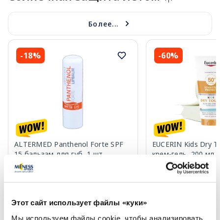
Более...
-18%
-60%
ALTERMED Panthenol Forte SPF
EUCERIN Kids Dry T
15 бальзам для губ, 1 шт.
крем-гель, 200 мл
2.72 €
13.60 €
3.30 €
33.99 €
Этот сайт использует файлы «куки»
В корзину
В кор
Мы используем файлы cookie, чтобы анализировать