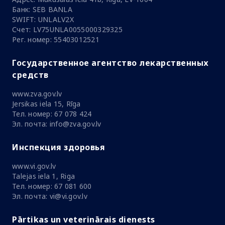
Банк: SEB BANLA
SWIFT: UNLALV2X
Счет: LV75UNLA0055000329325
Рег. номер: 55403012521
Государственное агентство лекарственных
средств
www.zva.gov.lv
Jersikas iela 15, Rīga
Тел. номер: 67 078 424
Эл. почта: info@zva.gov.lv
Инспекция здоровья
www.vi.gov.lv
Talejas iela 1, Riga
Тел. номер: 67 081 600
Эл. почта: vi@vi.gov.lv
Pārtikas un veterinārais dienests