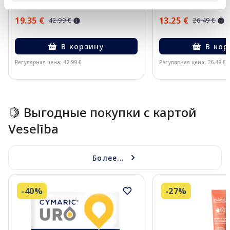
19.35 €
13.25 €
42.99 €
26.49 €
В корзину
В кор
Регулярная цена: 42.99 €
Регулярная цена: 26.49 €
Page 1 of 10
🍋 Выгодные покупки с картой
Veselība
Более...
-40%
-27%