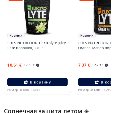
Новинки
Новинки
PULS NUTRITION Electrolyte Juicy
PULS NUTRITION Ele
Pear порошок, 240 г
Orange-Mango поро
10.61 €
7.37 €
17.69 €
12.29 €
В корзину
В кор
Регулярная цена: 17.69 €
Регулярная цена: 12.29 €
Page 1 of 10
Солнечная защита летом ☀️