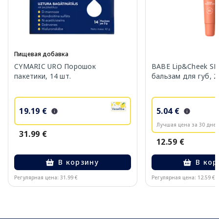
Пищевая добавка
CYMARIC URO Порошок
BABE Lip&Cheek SP
пакетики, 14 шт.
бальзам для губ, 2
19.19 €
5.04 €
Лучшая цена за 30 дней
31.99 €
12.59 €
В корзину
В кор
Регулярная цена: 31.99 €
Регулярная цена: 12.59 €
Page 1 of 10