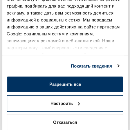
трафик, подбирать для вас подходящий контент и
Лучшая цена за 30 дней:
3.30 €
(-18%)
Регулярная цена: 33.99 €
Регулярная цена: 6.39 €
рекламу, а также дать вам возможность делиться
Page 1 of 10
информацией в социальных сетях. Мы передаем
информацию о ваших действиях на сайте партнерам
Высоко оценённые в категории
Google: социальным сетям и компаниям,
занимающимся рекламой и веб-аналитикой. Наши
партнеры могут комбинировать эти сведения с
-55%
-50%
предоставленной вами информацией, а также
данными, которые они получили при использовании
Показать сведения
вами их сервисов.
Разрешить все
Настроить
Пищевая добавка
EUCERIN Sun Oil SPF 50+ Control
NEW NORDIC Magic
сыворотка, 30 мл
Glycinat таблетки, 
Отказаться