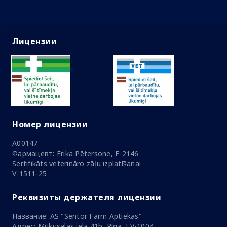
Лицензии
Номер лицензии
A00147
Фармацевт: Ērika Pētersone, F-2146
Sertifikāts veterināro zāļu izplatīšanai
V-1511-25
Реквизиты держателя лицензии
Название: AS "Sentor Farm Aptiekas"
Адрес: Mūkusalas iela 41b, Rīga, LV-1004