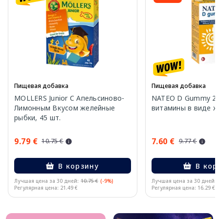
Пищевая добавка
Пищевая добавка
MOLLERS Junior C Апельсиново-
NATEO D Gummy 20
Лимонным Вкусом желейные
витамины в виде же
рыбки, 45 шт.
9.79 €
7.60 €
10.75 €
9.77 €
В корзину
В кор
Лучшая цена за 30 дней:
10.75 €
(-9%)
Лучшая цена за 30 дней:
Регулярная цена: 21.49 €
Регулярная цена: 16.29 €
Page 1 of 10