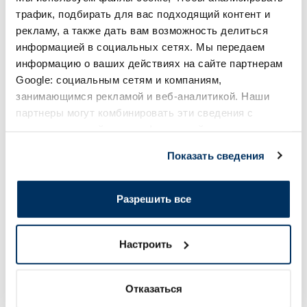
трафик, подбирать для вас подходящий контент и
Лучшая цена за 30 дней:
3.30 €
(-18%)
Регулярная цена: 33.99 €
Регулярная цена: 6.39 €
рекламу, а также дать вам возможность делиться
Page 1 of 10
информацией в социальных сетях. Мы передаем
информацию о ваших действиях на сайте партнерам
Высоко оценённые в категории
Google: социальным сетям и компаниям,
занимающимся рекламой и веб-аналитикой. Наши
партнеры могут комбинировать эти сведения с
-55%
-50%
предоставленной вами информацией, а также
данными, которые они получили при использовании
Показать сведения
вами их сервисов.
Разрешить все
Настроить
Пищевая добавка
EUCERIN Sun Oil SPF 50+ Control
NEW NORDIC Magic
сыворотка, 30 мл
Glycinat таблетки, 
Отказаться