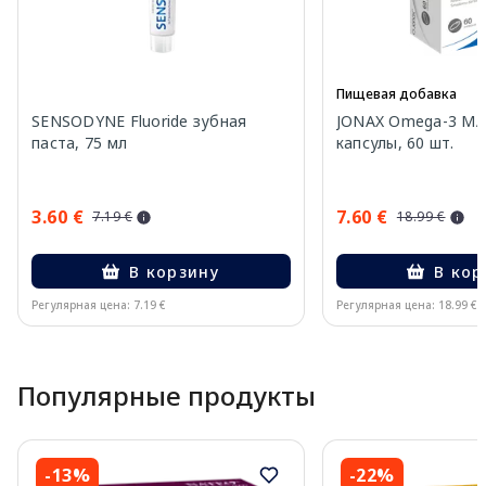
Пищевая добавка
SENSODYNE Fluoride зубная
JONAX Omega-3 MA
паста, 75 мл
капсулы, 60 шт.
3.60 €
7.60 €
7.19 €
18.99 €
В корзину
В кор
Регулярная цена: 7.19 €
Регулярная цена: 18.99 €
Page 1 of 15
Популярные продукты
-13%
-22%