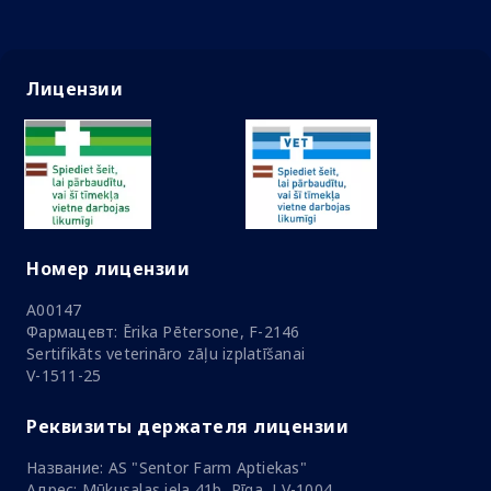
Лицензии
Номер лицензии
A00147
Фармацевт: Ērika Pētersone, F-2146
Sertifikāts veterināro zāļu izplatīšanai
V-1511-25
Реквизиты держателя лицензии
Название: AS "Sentor Farm Aptiekas"
Адрес: Mūkusalas iela 41b, Rīga, LV-1004