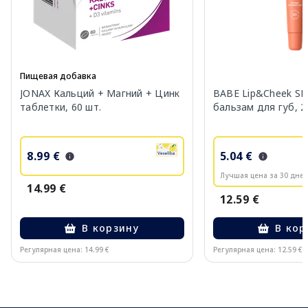
Пищевая добавка
JONAX Кальций + Магний + Цинк
BABE Lip&Cheek SP
таблетки, 60 шт.
бальзам для губ, 2
8.99 €
5.04 €
Лучшая цена за 30 дней
14.99 €
12.59 €
В корзину
В кор
Регулярная цена: 14.99 €
Регулярная цена: 12.59 €
Page 1 of 10