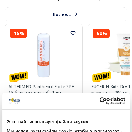
Более...
-18%
-60%
ALTERMED Panthenol Forte SPF
EUCERIN Kids Dry T
15 бальзам для губ, 1 шт.
крем-гель, 200 мл
2.72 €
13.60 €
3.30 €
33.99 €
Этот сайт использует файлы «куки»
В корзину
В кор
Мы используем файлы cookie, чтобы анализировать