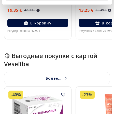
19.35 €
13.25 €
42.99 €
26.49 €
В корзину
В кор
Регулярная цена: 42.99 €
Регулярная цена: 26.49 €
Page 1 of 10
🍋 Выгодные покупки с картой
Veselība
Более...
-40%
-27%