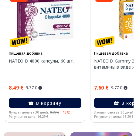
Пищевая добавка
Пищевая добавка
NATEO D 4000 капсулы, 60 шт.
NATEO D Gummy 20
витамины в виде же
8.49 €
7.60 €
9.77 €
9.77 €
В корзину
В кор
Лучшая цена за 30 дней:
9.77 €
(-13%)
Лучшая цена за 30 дней:
Регулярная цена: 16.29 €
Регулярная цена: 16.29 €
Page 1 of 10