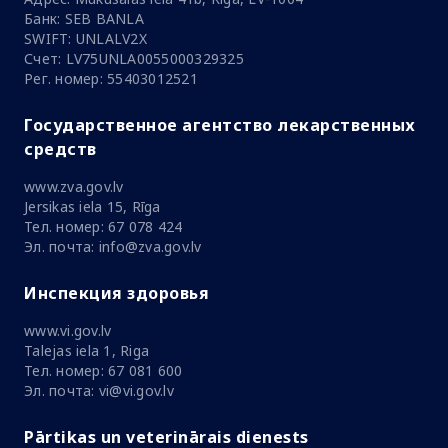
Банк: SEB BANLA
SWIFT: UNLALV2X
Счет: LV75UNLA0055000329325
Рег. номер: 55403012521
Государственное агентство лекарственных
средств
www.zva.gov.lv
Jersikas iela 15, Rīga
Тел. номер: 67 078 424
Эл. почта: info@zva.gov.lv
Инспекция здоровья
www.vi.gov.lv
Talejas iela 1, Riga
Тел. номер: 67 081 600
Эл. почта: vi@vi.gov.lv
Pārtikas un veterinārais dienests