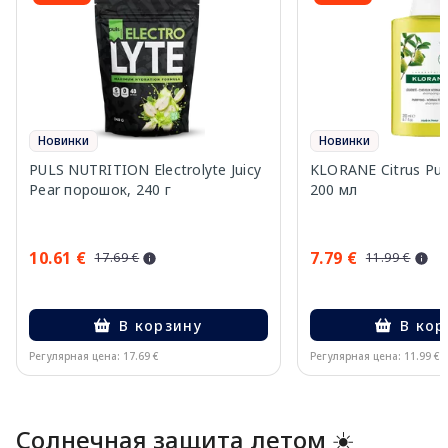
Новинки
Новинки
PULS NUTRITION Electrolyte Juicy
KLORANE Citrus Pu
Pear порошок, 240 г
200 мл
10.61 €
7.79 €
17.69 €
11.99 €
В корзину
В кор
Регулярная цена: 17.69 €
Регулярная цена: 11.99 €
Page 1 of 10
Солнечная защита летом ☀️