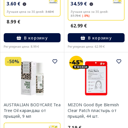
3.60 €
34.59 €
Лучшая цена за 30 дней:
3.60 €
Лучшая цена за 30 дней:
37.79 €
(-8%)
8.99 €
62.99 €
В корзину
В корзину
Регулярная цена: 8.99 €
Регулярная цена: 62.99 €
-50%
AUSTRALIAN BODYCARE Tea
MIZON Good Bye Blemish
Tree Oil карандаш от
Clear Patch пластырь от
прыщей, 9 мл
прыщей, 44 шт.
7.19 €