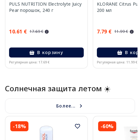
PULS NUTRITION Electrolyte Juicy
KLORANE Citrus Pu
Pear порошок, 240 г
200 мл
10.61 €
7.79 €
17.69 €
11.99 €
В корзину
В кор
Регулярная цена: 17.69 €
Регулярная цена: 11.99 €
Page 1 of 10
Солнечная защита летом ☀️
Более...
-18%
-60%