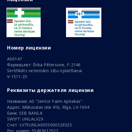
Номер лицензии
A00147
Фармацевт: Ērika Pētersone, F-2146
Sertifikāts veterināro zāļu izplatīšanai
V-1511-25
Реквизиты держателя лицензии
Название: AS "Sentor Farm Aptiekas"
Адрес: Mūkusalas iela 41b, Rīga, LV-1004
Банк: SEB BANLA
SWIFT: UNLALV2X
Счет: LV75UNLA0055000329325
Рег. номер: 55403012521