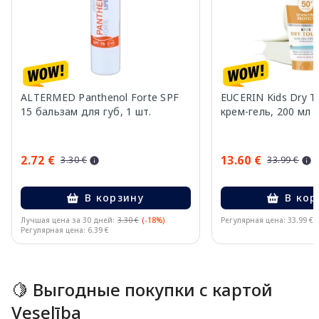
ALTERMED Panthenol Forte SPF
EUCERIN Kids Dry T
15 бальзам для губ, 1 шт.
крем-гель, 200 мл
2.72 €
13.60 €
3.30 €
33.99 €
В корзину
В кор
Лучшая цена за 30 дней:
3.30 €
(-18%)
Регулярная цена: 33.99 €
Регулярная цена: 6.39 €
Page 1 of 10
🍋 Выгодные покупки с картой
Veselība