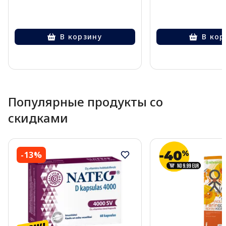
В корзину
В кор
Page 1 of 10
Популярные продукты со
скидками
-13%