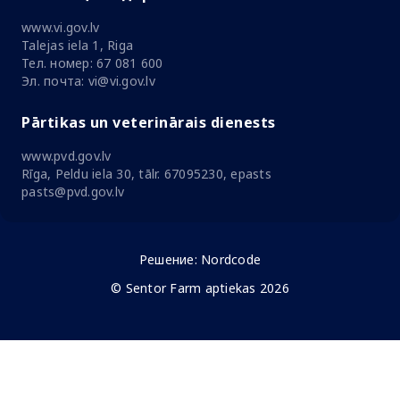
www.vi.gov.lv
Talejas iela 1, Riga
Тел. номер: 67 081 600
Эл. почта: vi@vi.gov.lv
Pārtikas un veterinārais dienests
www.pvd.gov.lv
Rīga, Peldu iela 30, tālr. 67095230, epasts
pasts@pvd.gov.lv
Решение:
Nordcode
© Sentor Farm aptiekas 2026