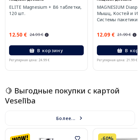
ELITE Magnesium + B6 таблетки,
MAGNESIUM Diaspor
120 шт.
Мышц, Костей и И
Системы пакетики, 
12.50 €
12.09 €
24.99 €
21.99 €
В корзину
В кор
Регулярная цена: 24.99 €
Регулярная цена: 21.99 €
Page 1 of 15
🍋 Выгодные покупки с картой
Veselība
Более...
-60%