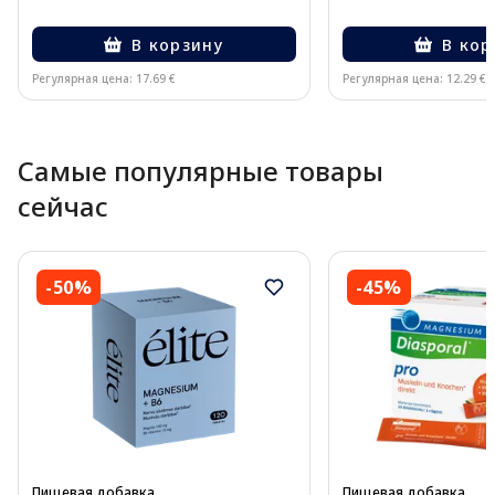
В корзину
В кор
Регулярная цена: 17.69 €
Регулярная цена: 12.29 €
Page 1 of 10
Самые популярные товары
сейчас
-50%
-45%
Пищевая добавка
Пищевая добавка