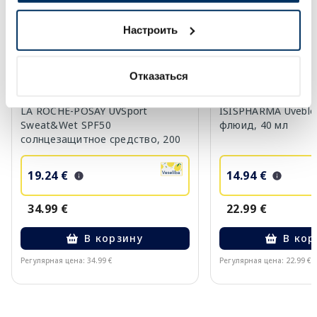
Настроить
Отказаться
LA ROCHE-POSAY UVSport
ISISPHARMA Uveblo
Sweat&Wet SPF50
флюид, 40 мл
солнцезащитное средство, 200
мл
19.24 €
14.94 €
34.99 €
22.99 €
В корзину
В кор
Регулярная цена: 34.99 €
Регулярная цена: 22.99 €
Page 1 of 10