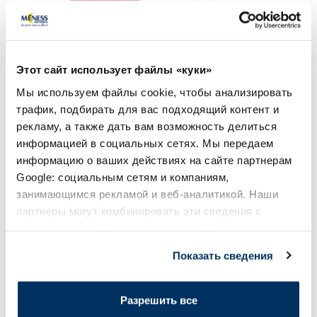
HOLIKA HOLIKA Pure Essence
HOLIKA HOLIKA Pur
Strawberry маска для лица, 23 мл
Cucumber маска дл
Этот сайт использует файлы «куки»
1.60 €
1.60 €
2.29 €
2.29 €
Мы используем файлы cookie, чтобы анализировать
трафик, подбирать для вас подходящий контент и
рекламу, а также дать вам возможность делиться
В корзину
В кор
информацией в социальных сетях. Мы передаем
Регулярная цена: 2.29 €
Регулярная цена: 2.29 €
информацию о ваших действиях на сайте партнерам
Page 1 of 10
Google: социальным сетям и компаниям,
занимающимся рекламой и веб-аналитикой. Наши
Солнечная защита летом ☀️
партнеры могут комбинировать эти сведения с
предоставленной вами информацией, а также
данными, которые они получили при использовании
Более...
Показать сведения
вами их сервисов.
-45%
-35%
Разрешить все