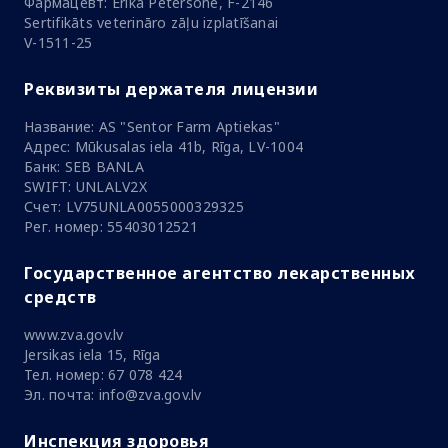
Фармацевт: Ērika Pētersone, F-2146
Sertifikāts veterināro zāļu izplatīšanai
V-1511-25
Реквизиты держателя лицензии
Название: AS "Sentor Farm Aptiekas"
Адрес: Mūkusalas iela 41b, Rīga, LV-1004
Банк: SEB BANLA
SWIFT: UNLALV2X
Счет: LV75UNLA0055000329325
Рег. номер: 55403012521
Государственное агентство лекарственных
средств
www.zva.gov.lv
Jersikas iela 15, Rīga
Тел. номер: 67 078 424
Эл. почта: info@zva.gov.lv
Инспекция здоровья