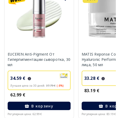
EUCERIN Anti-Pigment От
MATIS Reponse Corr
Гиперпигментации сыворотка, 30
Hyaluronic Perform
мл
лица, 50 мл
34.59 €
33.28 €
Лучшая цена за 30 дней:
37.79 €
(-8%)
83.19 €
62.99 €
В корзину
В кор
Регулярная цена: 62.99 €
Регулярная цена: 83.19 €