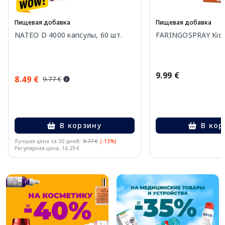
Пищевая добавка
Пищевая добавка
NATEO D 4000 капсулы, 60 шт.
FARINGOSPRAY Kids
9.99 €
8.49 €
9.77 €
В корзину
В кор
Лучшая цена за 30 дней:
9.77 €
(-13%)
Регулярная цена: 16.29 €
Page 1 of 10