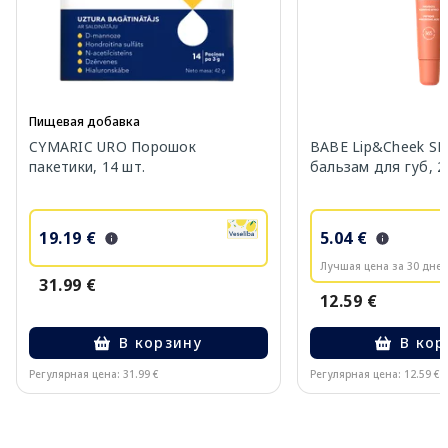
Пищевая добавка
CYMARIC URO Порошок
BABE Lip&Cheek SP
пакетики, 14 шт.
бальзам для губ, 2
19.19 €
5.04 €
Лучшая цена за 30 дней
31.99 €
12.59 €
В корзину
В кор
Регулярная цена: 31.99 €
Регулярная цена: 12.59 €
Page 1 of 10