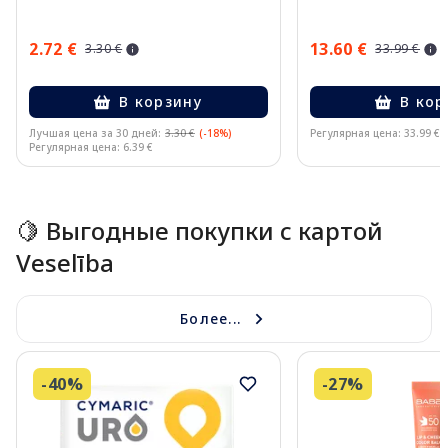
2.72 €
13.60 €
3.30 €
33.99 €
В корзину
В кор
Лучшая цена за 30 дней:
3.30 €
(-18%)
Регулярная цена: 33.99 €
Регулярная цена: 6.39 €
Page 1 of 10
🍋 Выгодные покупки с картой
Veselība
Более...
-40%
-27%