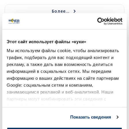
Более...
-40%
-40%
Этот сайт использует файлы «куки»
Мы используем файлы cookie, чтобы анализировать
трафик, подбирать для вас подходящий контент и
рекламу, а также дать вам возможность делиться
информацией в социальных сетях. Мы передаем
Новинки
Новинки
информацию о ваших действиях на сайте партнерам
PULS NUTRITION Electrolyte Juicy
PULS NUTRITION Ele
Google: социальным сетям и компаниям,
Pear порошок, 240 г
Orange-Mango поро
занимающимся рекламой и веб-аналитикой. Наши
партнеры могут комбинировать эти сведения с
предоставленной вами информацией, а также
10.61 €
7.37 €
17.69 €
12.29 €
данными, которые они получили при использовании
Показать сведения
вами их сервисов.
В корзину
В кор