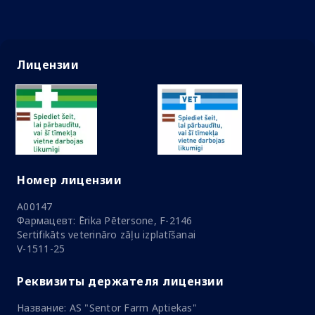
Лицензии
Номер лицензии
A00147
Фармацевт: Ērika Pētersone, F-2146
Sertifikāts veterināro zāļu izplatīšanai
V-1511-25
Реквизиты держателя лицензии
Название: AS "Sentor Farm Aptiekas"