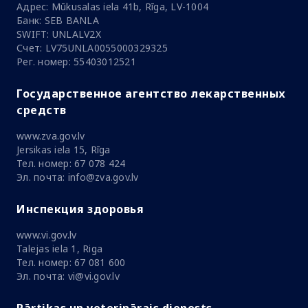
Адрес: Mūkusalas iela 41b, Rīga, LV-1004
Банк: SEB BANLA
SWIFT: UNLALV2X
Счет: LV75UNLA0055000329325
Рег. номер: 55403012521
Государственное агентство лекарственных
средств
www.zva.gov.lv
Jersikas iela 15, Rīga
Тел. номер: 67 078 424
Эл. почта: info@zva.gov.lv
Инспекция здоровья
www.vi.gov.lv
Talejas iela 1, Riga
Тел. номер: 67 081 600
Эл. почта: vi@vi.gov.lv
Pārtikas un veterinārais dienests