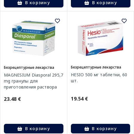
В корзину
В корзину
Безрецептурные лекарства
Безрецептурные лекарства
HESIO 500 мг таблетки, 60
MAGNESIUM Diasporal 295,7
шт.
mg гранулы для
приготовления раствора
для перорального
19.54 €
23.48 €
применения, 50 шт.
В корзину
В корзину