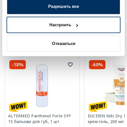
Разрешить все
Регулярная цена: 17.69 €
Регулярная цена: 12.29 €
Page 1 of 10
Настроить
Солнечная защита летом ☀️
Отказаться
Более...
-18%
-60%
ALTERMED Panthenol Forte SPF
EUCERIN Kids Dry T
15 бальзам для губ, 1 шт.
крем-гель, 200 мл