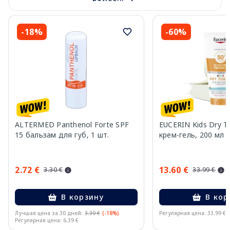
-18%
-60%
ALTERMED Panthenol Forte SPF
EUCERIN Kids Dry T
15 бальзам для губ, 1 шт.
крем-гель, 200 мл
2.72 €
13.60 €
3.30 €
33.99 €
В корзину
В кор
Лучшая цена за 30 дней:
3.30 €
(-18%)
Регулярная цена: 33.99 €
Регулярная цена: 6.39 €