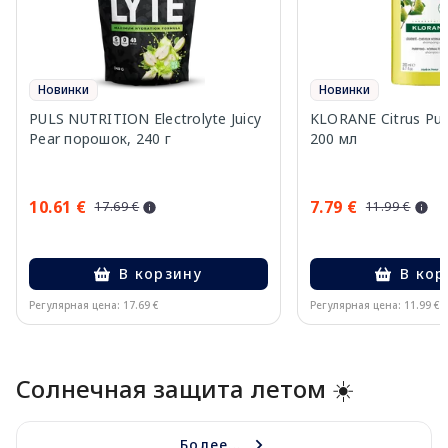
Новинки
Новинки
PULS NUTRITION Electrolyte Juicy
KLORANE Citrus Pu
Pear порошок, 240 г
200 мл
10.61 €
7.79 €
17.69 €
11.99 €
В корзину
В кор
Регулярная цена: 17.69 €
Регулярная цена: 11.99 €
Page 1 of 10
Солнечная защита летом ☀️
Более...