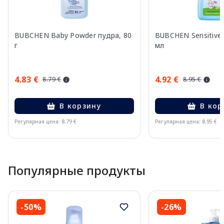
BUBCHEN Baby Powder пудра, 80
BUBCHEN Sensitive
г
мл
4.83 €
4.92 €
8.79 €
8.95 €
В корзину
В кор
Регулярная цена: 8.79 €
Регулярная цена: 8.95 €
Page 1 of 15
Популярные продукты
-50%
-26%