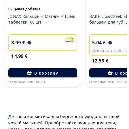
Пищевая добавка
JONAX Кальций + Магний + Цинк
BABE Lip&Cheek SP
таблетки, 60 шт.
бальзам для губ, 2
8.99 €
5.04 €
Лучшая цена за 30 дней
14.99 €
12.59 €
В корзину
В кор
Регулярная цена: 14.99 €
Регулярная цена: 12.59 €
Page 1 of 10
Детская косметика для бережного ухода за нежной
кожей малышей. Приобретайте очищающие гели,