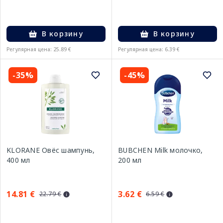
В корзину
В корзину
Регулярная цена: 25.89 €
Регулярная цена: 6.39 €
-35%
-45%
KLORANE Овёс шампунь,
BUBCHEN Milk молочко,
400 мл
200 мл
14.81 €
3.62 €
22.79 €
6.59 €