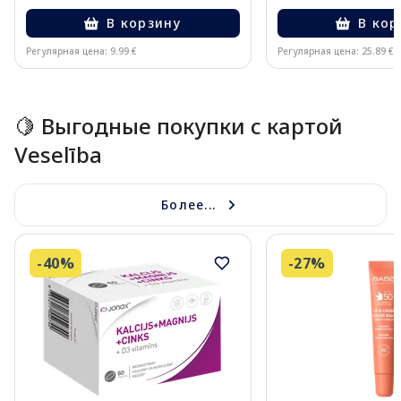
В корзину
В кор
Регулярная цена: 9.99 €
Регулярная цена: 25.89 €
Page 1 of 5
🍋 Выгодные покупки с картой
Veselība
Более...
-40%
-27%