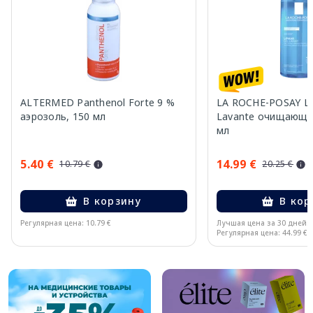
ALTERMED Panthenol Forte 9 %
LA ROCHE-POSAY Lip
аэрозоль, 150 мл
Lavante очищающий
мл
5.40 €
14.99 €
10.79 €
20.25 €
В корзину
В кор
Регулярная цена: 10.79 €
Лучшая цена за 30 дней:
Регулярная цена: 44.99 €
Page 1 of 10