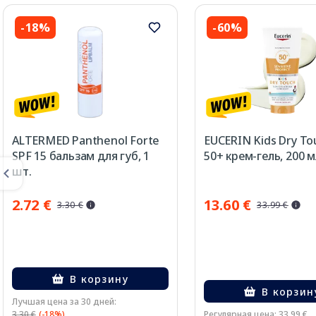
-18%
-60%
ALTERMED Panthenol Forte
EUCERIN Kids Dry To
SPF 15 бальзам для губ, 1
50+ крем-гель, 200 м
шт.
2.72 €
13.60 €
3.30 €
33.99 €
В корзину
В корзин
Лучшая цена за 30 дней:
3.30 €
(-18%)
Регулярная цена: 33.99 €