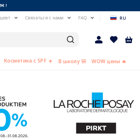
€ !
цевт
Связаться с нами
FAQ
RU
Косметика с SPF ☀️
В школу 🎒
WOW цены 🔥