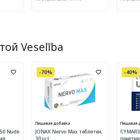
той Veselība
-70%
-40%
Пищевая добавка
Пищевая 
 50 Nude
JONAX Nervo Max таблетки,
CYMARI
 мл
30 шт.
пакетик