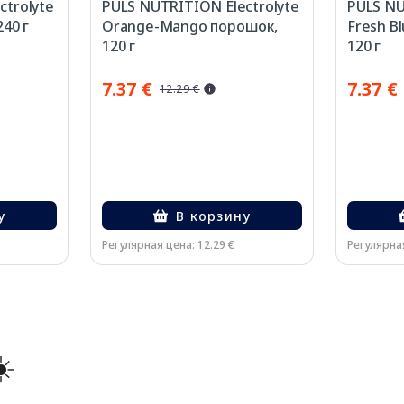
ctrolyte
PULS NUTRITION Electrolyte
PULS NU
240 г
Orange-Mango порошок,
Fresh B
120 г
120 г
7.37 €
7.37 €
12.29 €
у
В корзину
Регулярная цена: 12.29 €
Регулярная
️