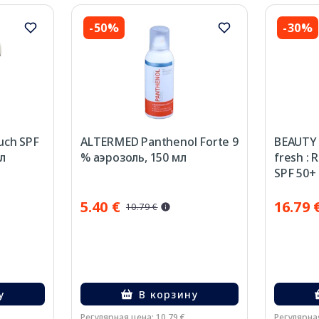
-50%
-30%
uch SPF
ALTERMED Panthenol Forte 9
BEAUTY 
л
% аэрозоль, 150 мл
fresh : 
SPF 50+
лица, 5
5.40 €
16.79 
10.79 €
у
В корзину
Регулярная цена: 10.79 €
Регулярная