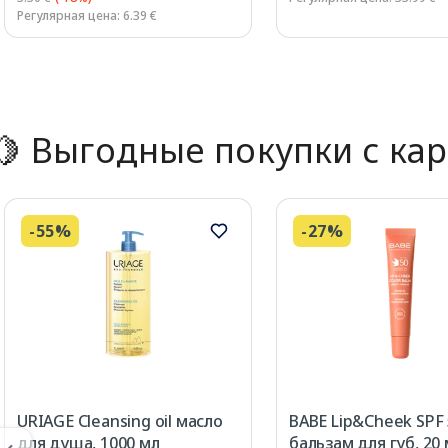
Регулярная цена: 6.39 €
Page 1 of 2
🍋 Выгодные покупки с кар
-55%
-27%
URIAGE Cleansing oil масло
BABE Lip&Cheek SPF
для душа, 1000 мл
бальзам для губ, 20