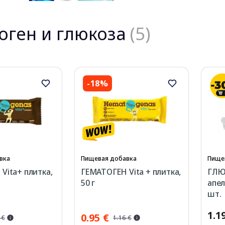
оген и глюкоза
(5)
-18%
вка
Пищевая добавка
Пище
Vita+ плитка,
ГЕМАТОГЕН Vita + плитка,
ГЛЮ
50 г
апел
шт.
1.1
0.95 €
 €
1.16 €