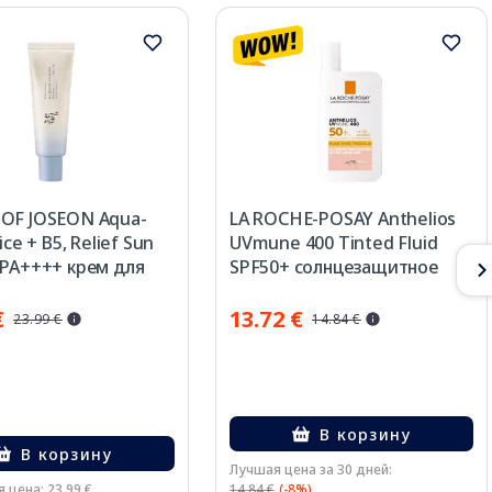
OF JOSEON Aqua-
LA ROCHE-POSAY Anthelios
Rice + B5, Relief Sun
UVmune 400 Tinted Fluid
 PA++++ крем для
SPF50+ солнцезащитное
0 мл
средство, 50 мл
€
13.72 €
23.99 €
14.84 €
В корзину
В корзину
Лучшая цена за 30 дней:
 цена: 23.99 €
14.84 €
(-8%)