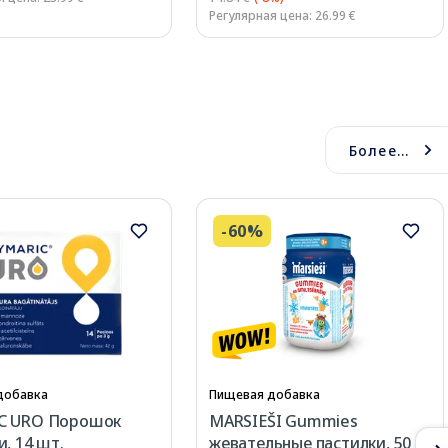
Регулярная цена: 26.99 €
Более...
-60%
добавка
Пищевая добавка
C URO Порошок
MARSIEŠI Gummies
и, 14 шт.
жевательные пастилки, 50