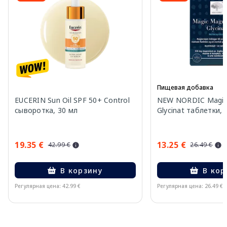
Пищевая добавка
EUCERIN Sun Oil SPF 50+ Control
NEW NORDIC Magic
сыворотка, 30 мл
Glycinat таблетки, 
19.35 €
13.25 €
42.99 €
26.49 €
В корзину
В кор
Регулярная цена: 42.99 €
Регулярная цена: 26.49 €
Page 1 of 10