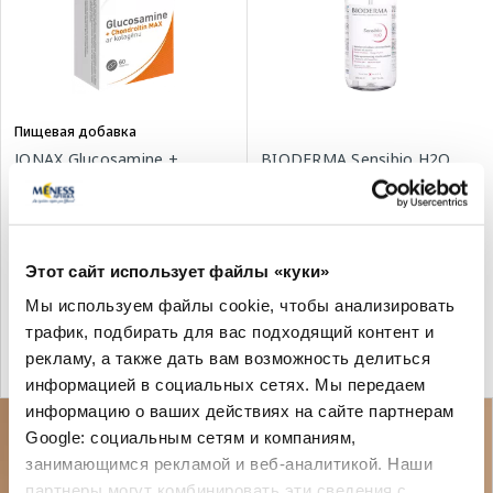
Пищевая добавка
JONAX Glucosamine +
BIODERMA Sensibio H2O
Chondroitin MAX таблетки,
мицеллярная вода, 850 мл
60 шт.
9.00 €
18.35 €
19.99 €
18.45 €
Этот сайт использует файлы «куки»
Мы используем файлы cookie, чтобы анализировать
В корзину
В корзину
трафик, подбирать для вас подходящий контент и
Лучшая цена за 30 дней:
рекламу, а также дать вам возможность делиться
Регулярная цена: 19.99 €
18.45 €
(-1%)
Регулярная цена: 30.59 €
информацией в социальных сетях. Мы передаем
информацию о ваших действиях на сайте партнерам
Google: социальным сетям и компаниям,
занимающимся рекламой и веб-аналитикой. Наши
партнеры могут комбинировать эти сведения с