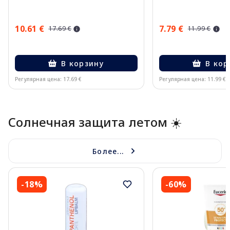
10.61 €
7.79 €
17.69 €
11.99 €
В корзину
В кор
Регулярная цена: 17.69 €
Регулярная цена: 11.99 €
Page 1 of 10
Солнечная защита летом ☀️
Более...
-18%
-60%