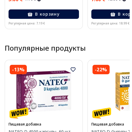
В корзину
В кор
Регулярная цена: 7.19 €
Регулярная цена: 18.99 €
Page 1 of 15
Популярные продукты
-13%
-22%
Пищевая добавка
Пищевая добавка
NATEO D 4000 капсулы, 60 шт.
NATEO D Gummy 20