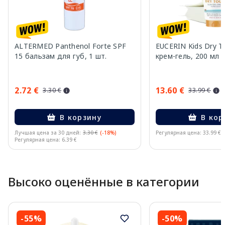
ALTERMED Panthenol Forte SPF
EUCERIN Kids Dry T
15 бальзам для губ, 1 шт.
крем-гель, 200 мл
2.72 €
13.60 €
3.30 €
33.99 €
В корзину
В кор
Лучшая цена за 30 дней:
3.30 €
(-18%)
Регулярная цена: 33.99 €
Регулярная цена: 6.39 €
Page 1 of 10
Высоко оценённые в категории
-55%
-50%