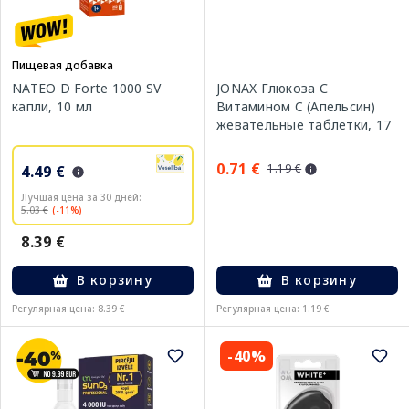
Пищевая добавка
NATEO D Forte 1000 SV
JONAX Глюкоза С
капли, 10 мл
Витамином C (Апельсин)
жевательные таблетки, 17
шт.
0.71 €
1.19 €
4.49 €
Лучшая цена за 30 дней:
5.03 €
(-11%)
8.39 €
В корзину
В корзину
Регулярная цена: 8.39 €
Регулярная цена: 1.19 €
-40%