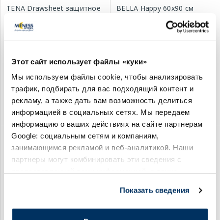
TENA Drawsheet защитное
BELLA Happy 60x90 см
покрывало, 1 шт.
впитывающие простыни, 5
шт.
1.89 €
4.99 €
Этот сайт использует файлы «куки»
Мы используем файлы cookie, чтобы анализировать
трафик, подбирать для вас подходящий контент и
рекламу, а также дать вам возможность делиться
В корзину
В корзину
информацией в социальных сетях. Мы передаем
информацию о ваших действиях на сайте партнерам
Google: социальным сетям и компаниям,
занимающимся рекламой и веб-аналитикой. Наши
партнеры могут комбинировать эти сведения с
предоставленной вами информацией, а также
данными, которые они получили при использовании
Показать сведения
вами их сервисов.
TENA Hygiene Sheet 210x80
TENA Bed Secure Zone