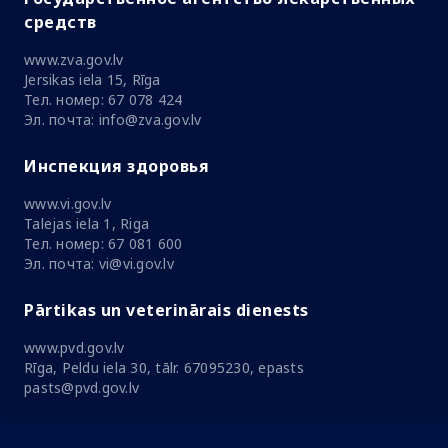
средств
www.zva.gov.lv
Jersikas iela 15, Rīga
Тел. номер: 67 078 424
Эл. почта: info@zva.gov.lv
Инспекция здоровья
www.vi.gov.lv
Talejas iela 1, Riga
Тел. номер: 67 081 600
Эл. почта: vi@vi.gov.lv
Pārtikas un veterinārais dienests
www.pvd.gov.lv
Rīga, Peldu iela 30, tālr. 67095230, epasts
pasts@pvd.gov.lv