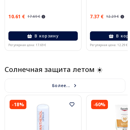
10.61 €
7.37 €
17.69 €
12.29 €
В корзину
В кор
Регулярная цена: 17.69 €
Регулярная цена: 12.29 €
Page 1 of 10
Солнечная защита летом ☀️
Более...
-18%
-60%