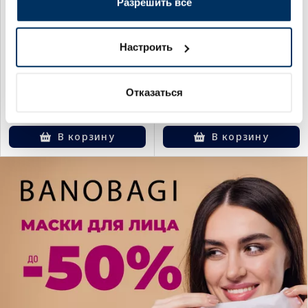
Разрешить все
см пелёнки, 1 шт.
Super 60x90 cm
впитывающие простыни, 26
шт.
1.89 €
18.49 €
Настроить
Отказаться
В корзину
В корзину