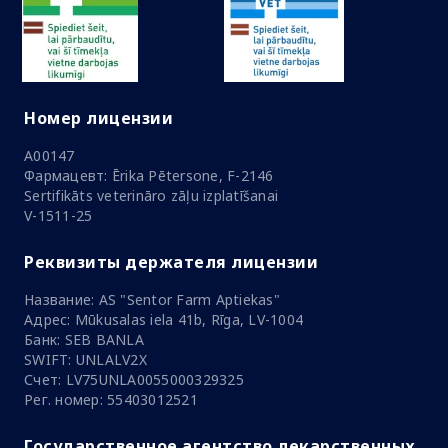
Номер лицензии
A00147
Фармацевт: Ērika Pētersone, F-2146
Sertifikāts veterināro zāļu izplatīšanai
V-1511-25
Реквизиты держателя лицензии
Название: AS "Sentor Farm Aptiekas"
Адрес: Mūkusalas iela 41b, Rīga, LV-1004
Банк: SEB BANLA
SWIFT: UNLALV2X
Счет: LV75UNLA0055000329325
Рег. номер: 55403012521
Государственное агентство лекарственных