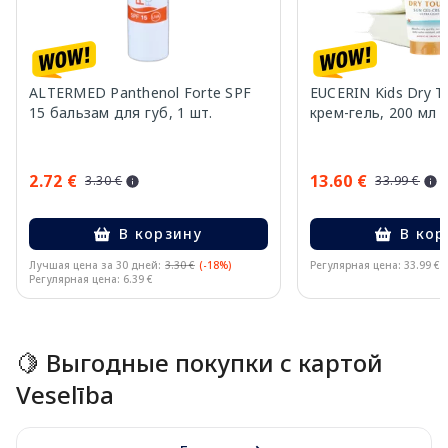
ALTERMED Panthenol Forte SPF
EUCERIN Kids Dry T
15 бальзам для губ, 1 шт.
крем-гель, 200 мл
2.72 €
13.60 €
3.30 €
33.99 €
В корзину
В кор
Лучшая цена за 30 дней:
3.30 €
(-18%)
Регулярная цена: 33.99 €
Регулярная цена: 6.39 €
Page 1 of 10
🍋 Выгодные покупки с картой
Veselība