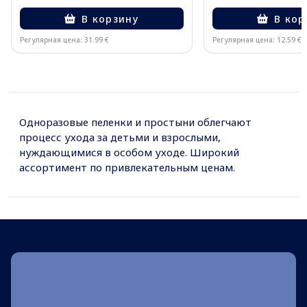
В корзину
В кор
Регулярная цена: 31.99 €
Регулярная цена: 12.59 €
Page 1 of 10
Одноразовые пеленки и простыни облегчают
процесс ухода за детьми и взрослыми,
нуждающимися в особом уходе. Широкий
ассортимент по привлекательным ценам.