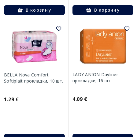
В корзину
В корзину
LADY ANION Dayliner
BELLA Nova Comfort
прокладки, 16 шт.
Softiplait прокладки, 10 шт.
4.09 €
1.29 €