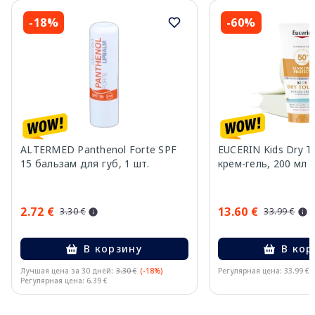
-18%
-60%
ALTERMED Panthenol Forte SPF
EUCERIN Kids Dry T
15 бальзам для губ, 1 шт.
крем-гель, 200 мл
2.72 €
13.60 €
3.30 €
33.99 €
В корзину
В кор
Лучшая цена за 30 дней:
3.30 €
(-18%)
Регулярная цена: 33.99 €
Регулярная цена: 6.39 €
Page 1 of 10