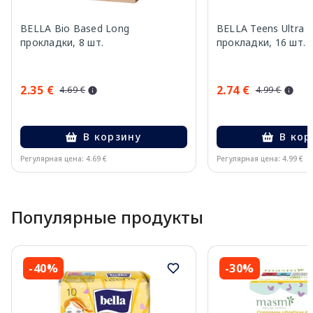
BELLA Bio Based Long
BELLA Teens Ultra N
прокладки, 8 шт.
прокладки, 16 шт.
2.35 €
2.74 €
4.69 €
4.99 €
В корзину
В кор
Регулярная цена: 4.69 €
Регулярная цена: 4.99 €
Page 1 of 8
Популярные продукты
-40%
-30%