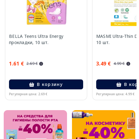
BELLA Teens Ultra Energy
MASMI Ultra-Thin D
прокладки, 10 шт.
10 шт.
1.61 €
3.49 €
2.69 €
4.99 €
В корзину
В кор
Регулярная цена: 2.69 €
Регулярная цена: 4.99 €
Page 1 of 9