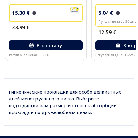
15.30 €
5.04 €
Лучшая цена за 30 дней
33.99 €
12.59 €
В корзину
В кор
Регулярная цена: 33.99 €
Регулярная цена: 12.59 €
Page 1 of 10
Гигиенические прокладки для особо деликатных
дней менструального цикла. Выберите
подходящий вам размер и степень абсорбции
прокладок по дружелюбным ценам.