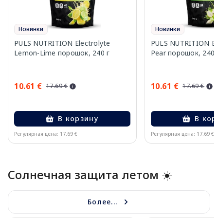
Новинки
Новинки
PULS NUTRITION Electrolyte
PULS NUTRITION Elec
Lemon-Lime порошок, 240 г
Pear порошок, 240 
10.61 €
10.61 €
17.69 €
17.69 €
В корзину
В кор
Регулярная цена: 17.69 €
Регулярная цена: 17.69 €
Page 1 of 10
Солнечная защита летом ☀️
Более...