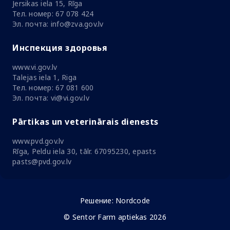
Jersikas iela 15, Rīga
Тел. номер: 67 078 424
Эл. почта: info@zva.gov.lv
Инспекция здоровья
www.vi.gov.lv
Talejas iela 1, Riga
Тел. номер: 67 081 600
Эл. почта: vi@vi.gov.lv
Pārtikas un veterinārais dienests
www.pvd.gov.lv
Rīga, Peldu iela 30, tālr. 67095230, epasts
pasts@pvd.gov.lv
Решение:
Nordcode
© Sentor Farm aptiekas 2026