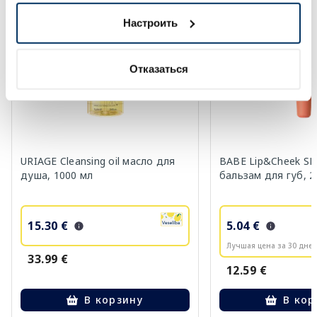
-55%
-27%
Настроить
Отказаться
URIAGE Cleansing oil масло для
BABE Lip&Cheek SP
душа, 1000 мл
бальзам для губ, 2
15.30 €
5.04 €
Лучшая цена за 30 дней
33.99 €
12.59 €
В корзину
В кор