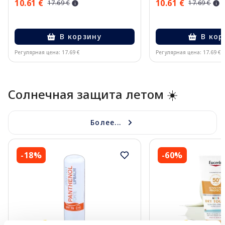
10.61 €
10.61 €
17.69 €
17.69 €
В корзину
В кор
Регулярная цена: 17.69 €
Регулярная цена: 17.69 €
Page 1 of 10
Солнечная защита летом ☀️
Более...
-18%
-60%