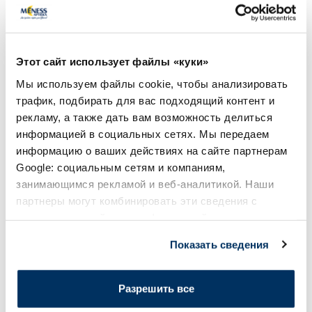
ALTERMED Panthenol Forte SPF
EUCERIN Kids Dry T
15 бальзам для губ, 1 шт.
крем-гель, 200 мл
Этот сайт использует файлы «куки»
Мы используем файлы cookie, чтобы анализировать
2.72 €
13.60 €
3.30 €
33.99 €
трафик, подбирать для вас подходящий контент и
рекламу, а также дать вам возможность делиться
В корзину
В кор
информацией в социальных сетях. Мы передаем
Лучшая цена за 30 дней:
3.30 €
(-18%)
Регулярная цена: 33.99 €
информацию о ваших действиях на сайте партнерам
Регулярная цена: 6.39 €
Google: социальным сетям и компаниям,
Page 1 of 10
занимающимся рекламой и веб-аналитикой. Наши
партнеры могут комбинировать эти сведения с
🍋 Выгодные покупки с картой
предоставленной вами информацией, а также
Veselība
данными, которые они получили при использовании
Показать сведения
вами их сервисов.
Более...
Разрешить все