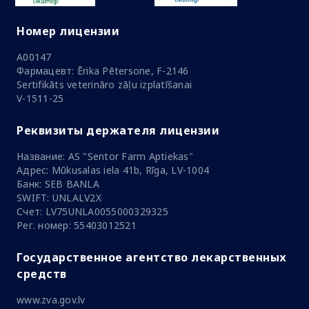
Номер лицензии
A00147
Фармацевт: Ērika Pētersone, F-2146
Sertifikāts veterināro zāļu izplatīšanai
V-1511-25
Реквизиты держателя лицензии
Название: AS "Sentor Farm Aptiekas"
Адрес: Mūkusalas iela 41b, Rīga, LV-1004
Банк: SEB BANLA
SWIFT: UNLALV2X
Счет: LV75UNLA0055000329325
Рег. номер: 55403012521
Государственное агентство лекарственных
средств
www.zva.gov.lv