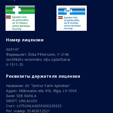
Номер лицензии
A00147
Фармацевт: Ērika Pētersone, F-2146
Sertifikāts veterināro zāļu izplatīšanai
V-1511-25
Реквизиты держателя лицензии
Название: AS "Sentor Farm Aptiekas"
Адрес: Mūkusalas iela 41b, Rīga, LV-1004
Банк: SEB BANLA
SWIFT: UNLALV2X
Счет: LV75UNLA0055000329325
Рег. номер: 55403012521