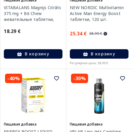
Пищевая добавка
Пищевая добавка
VITABALANS Magnijs Citrāts
NEW NORDIC Multivitamin
375 mg + B6 Chew
Active Man Energy Boost
жевательные таблетки,
таблетки, 120 шт.
100 шт.
18.29 €
25.34 €
38.99 €
В корзину
В корзину
Регулярная цена: 38.99 €
-40%
-30%
Пищевая добавка
Пищевая добавка
ENERGY BOOST LIQUID
VPLAB Lipo Jets Carnitine