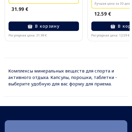
Лучшая цена за 30 дней
31.99 €
12.59 €
В корзину
В кор
Регулярная цена: 31.99 €
Регулярная цена: 12.59 €
Page 1 of 10
Комплексы минеральных веществ для спорта и
активного отдыха. Капсулы, порошки, таблетки -
выберите удобную для вас форму для приема.