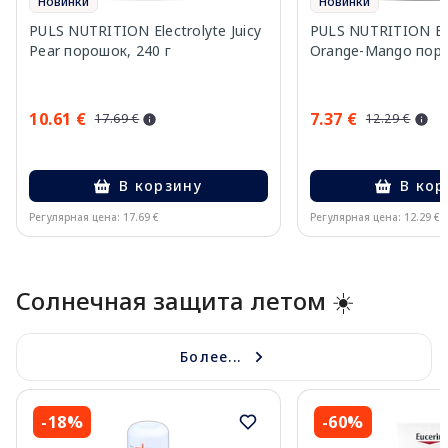
Новинки
Новинки
PULS NUTRITION Electrolyte Juicy
PULS NUTRITION Ele
Pear порошок, 240 г
Orange-Mango поро
10.61 €
7.37 €
17.69 €
12.29 €
В корзину
В кор
Регулярная цена: 17.69 €
Регулярная цена: 12.29 €
Page 1 of 10
Солнечная защита летом ☀️
Более...
-18%
-60%