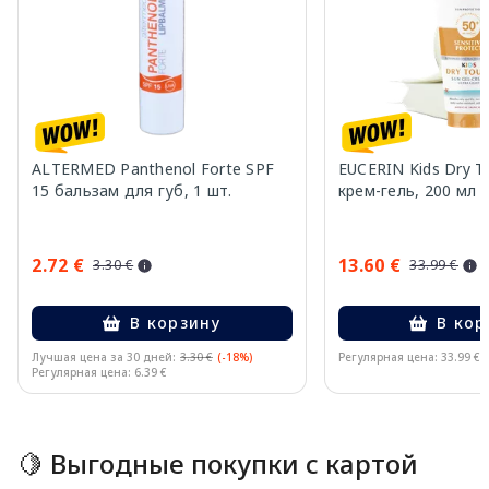
ALTERMED Panthenol Forte SPF
EUCERIN Kids Dry T
15 бальзам для губ, 1 шт.
крем-гель, 200 мл
2.72 €
13.60 €
3.30 €
33.99 €
В корзину
В кор
Лучшая цена за 30 дней:
3.30 €
(-18%)
Регулярная цена: 33.99 €
Регулярная цена: 6.39 €
Page 1 of 10
🍋 Выгодные покупки с картой