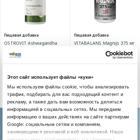
Пищевая добавка
Пищевая добавка
OSTROVIT Ashwagandha
VITABALANS Magnijs 375 мг
таблетки, 200 шт.
+ B6 таблетки, 180 шт.
17.99 €
8.25 €
11.79 €
Этот сайт использует файлы «куки»
Мы используем файлы cookie, чтобы анализировать
В корзину
В корзину
трафик, подбирать для вас подходящий контент и
рекламу, а также дать вам возможность делиться
Регулярная цена: 11.79 €
информацией в социальных сетях. Мы передаем
информацию о ваших действиях на сайте партнерам
Google: социальным сетям и компаниям,
занимающимся рекламой и веб-аналитикой. Наши
партнеры могут комбинировать эти сведения с