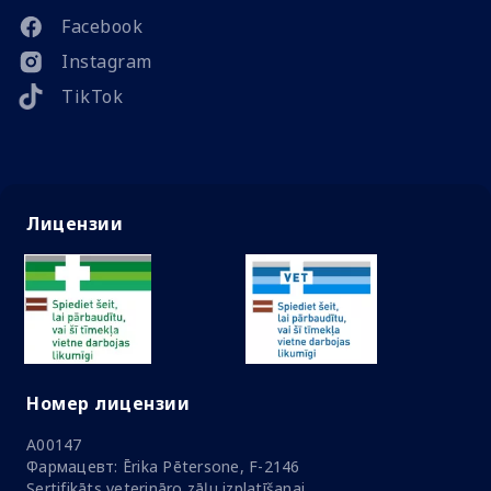
Facebook
Instagram
TikTok
Лицензии
Номер лицензии
A00147
Фармацевт: Ērika Pētersone, F-2146
Sertifikāts veterināro zāļu izplatīšanai