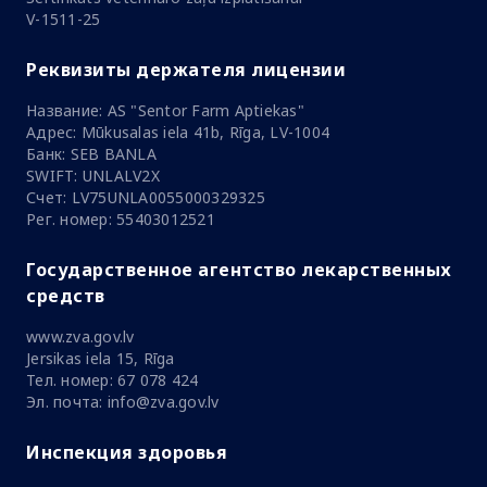
V-1511-25
Реквизиты держателя лицензии
Название: AS "Sentor Farm Aptiekas"
Адрес: Mūkusalas iela 41b, Rīga, LV-1004
Банк: SEB BANLA
SWIFT: UNLALV2X
Счет: LV75UNLA0055000329325
Рег. номер: 55403012521
Государственное агентство лекарственных
средств
www.zva.gov.lv
Jersikas iela 15, Rīga
Тел. номер: 67 078 424
Эл. почта: info@zva.gov.lv
Инспекция здоровья