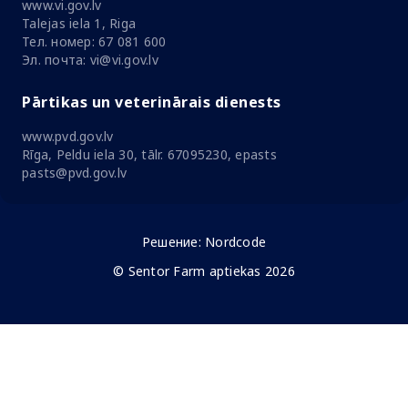
www.vi.gov.lv
Talejas iela 1, Riga
Тел. номер: 67 081 600
Эл. почта: vi@vi.gov.lv
Pārtikas un veterinārais dienests
www.pvd.gov.lv
Rīga, Peldu iela 30, tālr. 67095230, epasts
pasts@pvd.gov.lv
Решение:
Nordcode
© Sentor Farm aptiekas 2026