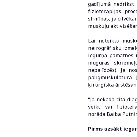
gadījumā nedrīkst 
fizioterapijas pro
slimības, ja cilvēka
muskuļu aktivizēšan
Lai noteiktu musk
neirogrāfisku izme
iegurņa pamatnes m
muguras skriemeļ
nepalīdzēs). Ja no
palīgmuskulatūra. 
ķirurģiska ārstēšan
“Ja nekāda cita dia
veikt, var fiziote
norāda Baiba Putni
Pirms uzsākt iegu