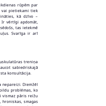
 ikdienas rūpēm par
 vai pietiekami tiek
ināties, kā dzīvo –
 Ir vērtīgi apdomāt,
 sēdošs, tas ietekmē
ļus. Svarīga ir arī
muskulatūras treniņa
aucot sabiedriskajā
sta konsultācija.
a nepareizi. Diemžēl
pildu problēmas, ko
ai vismaz pāris reižu
m, hroniskas, smagas