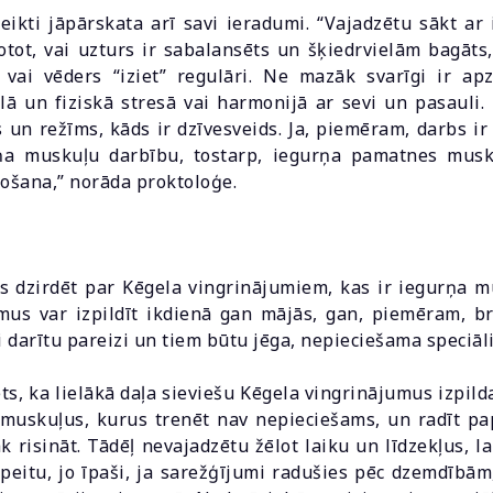
eikti jāpārskata arī savi ieradumi. “Vajadzētu sākt ar
tot, vai uzturs ir sabalansēts un šķiedrvielām bagāts,
vai vēders “iziet” regulāri. Ne mazāk svarīgi ir apz
ā un fiziskā stresā vai harmonijā ar sevi un pasauli.
s un režīms, kāds ir dzīvesveids. Ja, piemēram, darbs ir
ņa muskuļu darbību, tostarp, iegurņa pamatnes musku
pošana,” norāda proktoloģe.
es dzirdēt par Kēgela vingrinājumiem, kas ir iegurņa 
mus var izpildīt ikdienā gan mājās, gan, piemēram, br
i darītu pareizi un tiem būtu jēga, nepieciešama speciāli
ts, ka lielākā daļa sieviešu Kēgela vingrinājumus izpild
s muskuļus, kurus trenēt nav nepieciešams, un radīt pa
k risināt. Tādēļ nevajadzētu žēlot laiku un līdzekļus, l
peitu, jo īpaši, ja sarežģījumi radušies pēc dzemdībā