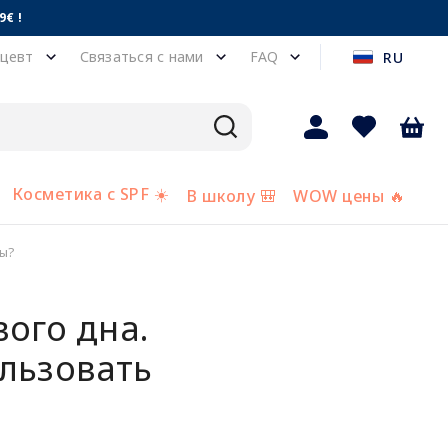
€ !
цевт
Связаться с нами
FAQ
RU
Косметика с SPF ☀️
В школу 🎒
WOW цены 🔥
ды?
ого дна.
ользовать