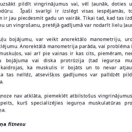
uzsākt pildīt vingrinājumus vai, vēl ļaunāk, doties 
cedūru. Īpaši svarīgi ir izslēgt visas iespējamās, t
m ir jau piecdesmit gadu un vairāk. Tikai tad, kad tas iz
u un vingrošanu, pretējā gadījumā var nodarīt lielu ļa
uļu bojājumu, var veikt anorektālo manometriju, ur
klējumu. Anorektālā manometrija parāda, vai problēma i
uskuļos, vai arī pie vainas ir kas cits, piemēram, n
u bojājuma vai diska protrūzija (tad iegurņa mus
skaidrojas, ka muskulis ir bojāts un to nevar atjau
Ja tas nelīdz, atsevišķos gadījumos var palīdzēt pildv
a.
gnoze nav atklāta, piemeklēt atbilstošus vingrinājumu
rapeits, kurš specializējies iegurņa muskulatūras pr
ņa.
rņa
fitnesu