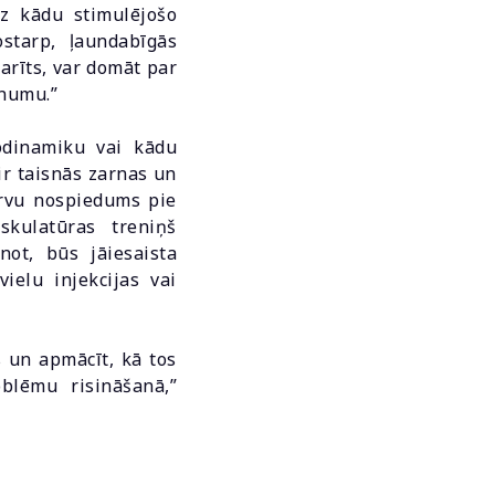
uz kādu stimulējošo
ostarp, ļaundabīgās
darīts, var domāt par
unumu.”
odinamiku vai kādu
r taisnās zarnas un
ervu nospiedums pie
kulatūras treniņš
not, būs jāiesaista
ielu injekcijas vai
s un apmācīt, kā tos
oblēmu risināšanā,”