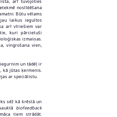
ista, arī tuvojoties
 ietekmē noslīdēšana
pamatni. Būtu vēlams
jau laikus iegultos
a arī vīriešiem var
ie, kuri pārcietuši
ioloģiskas izmaiņas.
a, vingrošana vien,
iegurnim un tādēļ ir
, kā jūtas ķermenis.
as ar speciālistu.
vēks sēž kā krēslā un
 sauktā
biofeedback
māca tiem strādāt.