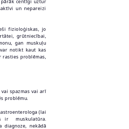
, pārāk centīgi uztur
 aktīvi un nepareizi
i fizioloģiskas, jo
ātei, grūtniecībai,
rmonu, gan muskuļu
var notikt kaut kas
r rasties problēmas,
 vai spazmas vai arī
cēs problēmu.
gastroenterologa (lai
as ir muskulatūra.
za diagnoze, nekādā