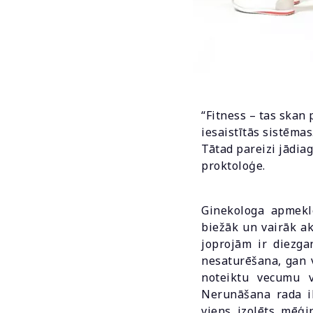
“Fitness – tas skan 
iesaistītās sistēmas
Tātad pareizi jādia
proktoloģe.
Ginekologa apmeklē
biežāk un vairāk a
joprojām ir diezga
nesaturēšana, gan vī
noteiktu vecumu v
Nerunāšana rada il
viens, izolēts, mēģi