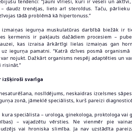
ijušu tendenci: “Jauni vīrieši, kuri ir veseli un aktīvi
– daudz trenējas, lieto arī steroīdus. Taču, pārlieku
dzīvojas tādā problēmā kā hipertonuss.”
 izmaiņas iegurņa muskulatūras darbībā biežāk ir tieš
etes ķermenis ir pakļauts dažādiem procesiem – pubert
uzei, kas izraisa ārkārtīgi lielas izmaiņas gan ho
 uz iegurņa pamatni. “Katrā dzīves posmā organismā 
 var nojukt. Dažkārt organisms nespēj adaptēties un va
i risināt.”
 izšķiroši svarīga
u nesaturēšana, noslīdējums, neskaidras izcelsmes sāpes
gurņa zonā, jāmeklē speciālists, kurš pareizi diagnosti
e kura speciālista – urologa, ginekologa, proktologa vai 
imības) – vajadzētu vērsties. Ne vienmēr pie vain
audzējs vai hroniska slimība. Ja nav uzstādīta parei