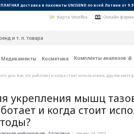
СПЛАТНАЯ доставка в пакоматы UNISEND по всей Латвии от 9.99
Карта Veselība
Онлайн фарма
Комплекты анализов 🩸
Медикаменты
Косметика
го дна. Как это работает и когда стоит использовать другие мето
ля укрепления мышц тазов
аботает и когда стоит исп
етоды?
полезная информация
Здоровье
・
апрель 24, 2021