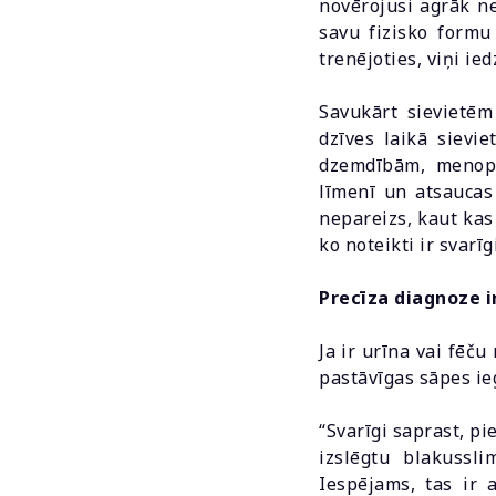
novērojusi agrāk neb
savu fizisko formu 
trenējoties, viņi ie
Savukārt sievietēm
dzīves laikā sievi
dzemdībām, menopa
līmenī un atsaucas
nepareizs, kaut kas
ko noteikti ir svarīg
Precīza diagnoze ir
Ja ir urīna vai fēč
pastāvīgas sāpes ie
“Svarīgi saprast, pi
izslēgtu blakussl
Iespējams, tas ir 