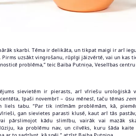
pārāk skarbi. Tēma ir delikāta, un tikpat maigi ir arī ie
. Pirms uzsākt vingrošanu, rūpīgi jāizvērtē, vai un kas ti
gnosticē problēma,” teic Baiba Putniņa, Veselības centr
jums sievietēm ir pierasts, arī vīriešu uroloģiskā v
kcentēta, īpaši novembrī – ūsu mēnesī, taču tēmas
zem
n liels tabu. “Par tik intīmām problēmām, kā, piem
rieši, gan sievietes parasti klusē, kaut arī tās pastāv,
ai pārslimojot kādu slimību, vairāk vai mazāk ska
ūziju, ka problēmu nav, un cilvēks, kuru šāda kaite 
na ar to sadzīvot, kā spēj,” atzīst Baiba Putniņa.