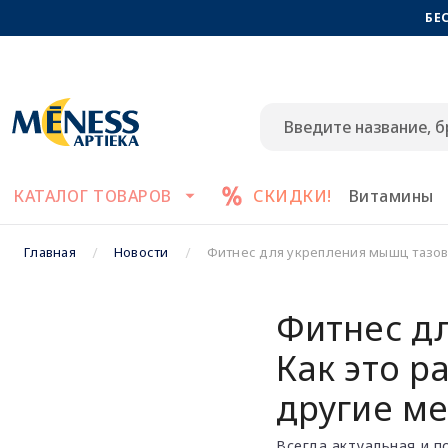
БЕ
КАТАЛОГ ТОВАРОВ
СКИДКИ!
Витамины
Главная
Новости
Фитнес для укрепления мышц тазово
Фитнес д
Как это р
другие м
Всегда актуальная и 