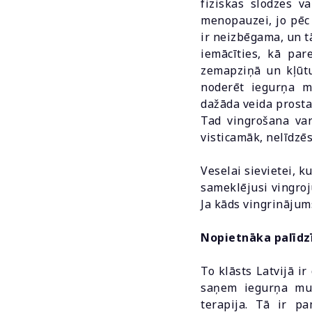
fiziskas slodzes va
menopauzei, jo pēc 
ir neizbēgama, un tā
iemācīties, kā par
zemapziņā un kļūtu
noderēt iegurņa mu
dažāda veida prosta
Tad vingrošana var
visticamāk, nelīdzēs
Veselai sievietei, k
sameklējusi vingroj
Ja kāds vingrinājums
Nopietnāka palīdzī
To klāsts Latvijā ir
saņem iegurņa mus
terapija. Tā ir p