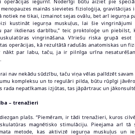
i operācijas iegurnī. Noderīgi būtu aiziet pie speciāl
menopauzes mainās sievietes fizioloģija, gravitācijas
 notiek ne tikai, izmainot sejas ovālu, bet arī iegurņa 
eizi kustināt iegurņa muskuļus, lai šie vingrinājumi 
 par ikdienas darbību,” teic proktoloģe un piebilst, k
skulatūras vingrināšana. Vīriešu riska grupā esot t
tas operācijas, kā rezultātā radušās anatomiskas un fiz
 nākt par labu, taču, ja ir pilnīga urīna nesaturēšan
.
urai nav nekādu sūdzību, taču viņa vēlas palīdzēt savam 
umu kompleksu un to regulāri pilda, būtu rūpīgi jāvēro
 rada nepatīkamas izjūtas, tas jāpārtrauc un jākonsultēj
ba – trenažieri
 diezgan plašs. “Piemēram, ir tādi trenažieri, kuros cil
kulatūras magnētisko stimulāciju. Pieejama arī tā
amata metode, kas aktivizē iegurņa muskuļus un ie