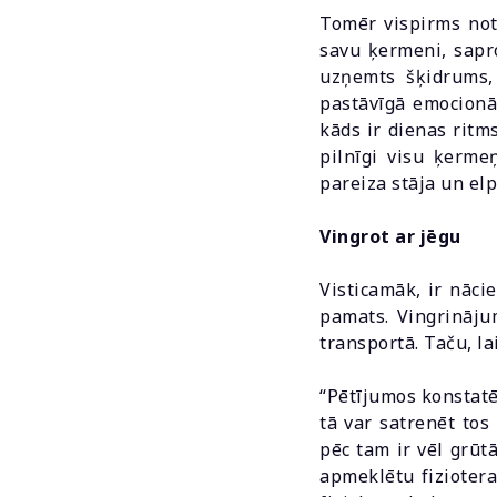
Tomēr vispirms not
savu ķermeni, sapro
uzņemts šķidrums, 
pastāvīgā emocionāl
kāds ir dienas ritm
pilnīgi visu ķerme
pareiza stāja un el
Vingrot ar jēgu
Visticamāk, ir nāci
pamats. Vingrināju
transportā. Taču, la
“Pētījumos konstatē
tā var satrenēt to
pēc tam ir vēl grūtā
apmeklētu fiziotera