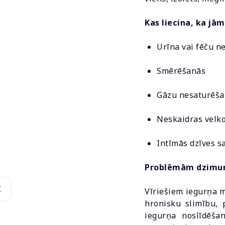
Kas liecina, ka jām
Urīna vai fēču n
Smērēšanās
Gāzu nesaturēš
Neskaidras velko
Intīmās dzīves s
Problēmām dzimuma 
Vīriešiem iegurņa m
hronisku slimību, 
iegurņa noslīdēša