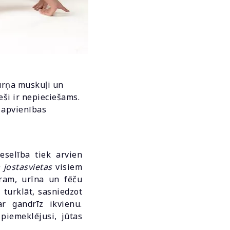
gurņa muskuļi un
eši ir nepieciešams.
u apvienības
eselība tiek arvien
 jostasvietas
visiem
ēram, urīna un fēču
 turklāt, sasniedzot
r gandrīz ikvienu.
piemeklējusi, jūtas