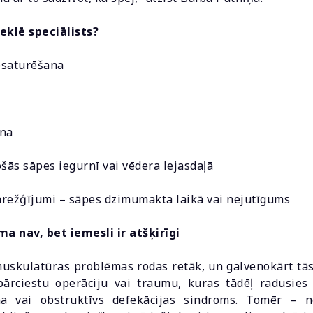
eklē speciālists?
esaturēšana
ana
šās sāpes iegurnī vai vēdera lejasdaļā
arežģījumi – sāpes dzimumakta laikā vai nejutīgums
nav, bet iemesli ir atšķirīgi
uskulatūras problēmas rodas retāk, un galvenokārt tās 
pārciestu operāciju vai traumu, kuras tādēļ radusies
na vai obstruktīvs defekācijas sindroms. Tomēr – ne