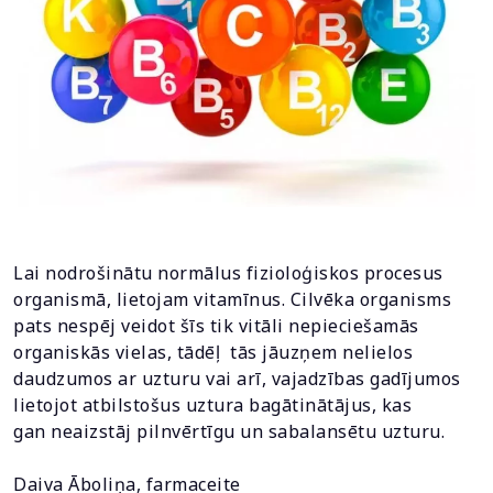
Lai nodrošinātu normālus fizioloģiskos procesus
organismā, lietojam vitamīnus. Cilvēka organisms
pats nespēj veidot šīs tik vitāli nepieciešamās
organiskās vielas, tādēļ tās jāuzņem nelielos
daudzumos ar uzturu vai arī, vajadzības gadījumos
lietojot atbilstošus uztura bagātinātājus, kas
gan neaizstāj pilnvērtīgu un sabalansētu uzturu.
Daiva Āboliņa, farmaceite