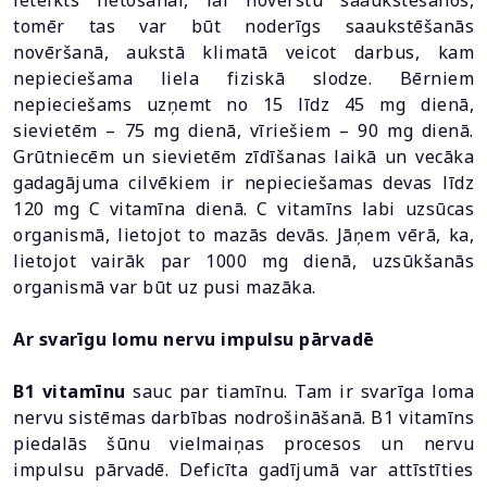
ieteikts lietošanai, lai novērstu saaukstēšanos,
tomēr tas var būt noderīgs saaukstēšanās
novēršanā, aukstā klimatā veicot darbus, kam
nepieciešama liela fiziskā slodze. Bērniem
nepieciešams uzņemt no 15 līdz 45 mg dienā,
sievietēm – 75 mg dienā, vīriešiem – 90 mg dienā.
Grūtniecēm un sievietēm zīdīšanas laikā un vecāka
gadagājuma cilvēkiem ir nepieciešamas devas līdz
120 mg C vitamīna dienā. C vitamīns labi uzsūcas
organismā, lietojot to mazās devās. Jāņem vērā, ka,
lietojot vairāk par 1000 mg dienā, uzsūkšanās
organismā var būt uz pusi mazāka.
Ar svarīgu lomu nervu impulsu pārvadē
B1 vitamīnu
sauc par tiamīnu. Tam ir svarīga loma
nervu sistēmas darbības nodrošināšanā. B1 vitamīns
piedalās šūnu vielmaiņas procesos un nervu
impulsu pārvadē. Deficīta gadījumā var attīstīties