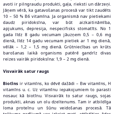
avoti ir pilngraudu produkti, gaļa, rieksti un dārzeņi.
Jāņem vērā, ka gatavošanas procesā var tikt zaudēts
10 – 50 % B6 vitamīna. Ja organismā nav pietiekami
daudz piridoksīna, var būt aizkaitināmība,
apjukums, depresija, nespecifisks stomatīts. No 1
gada līdz 8 gadu vecumam jāuzņem 0,5 – 0,6 mg
dienā, līdz 14 gadu vecumam pietiek ar 1 mg dienā,
vēlāk – 1,2 – 1,5 mg dienā. Grūtniecības un krūts
barošanas laikā organisms patērē gandrīz divas
reizes vairāk piridoksīna: 1,9 – 2 mg dienā.
Visvairāk satur raugs
Biotīns
ir vitamīns, ko dēvē dažādi – Bw vitamīns, H
vitamīns u. c. Uz vitamīnu iepakojumiem to parasti
nosauc kā biotīnu. Visvairāk to satur raugs, sojas
produkti, aknas un olu dzeltenums. Tam ir atbildīga
loma proteīnu un šūnu veidošanas procesā. Tā