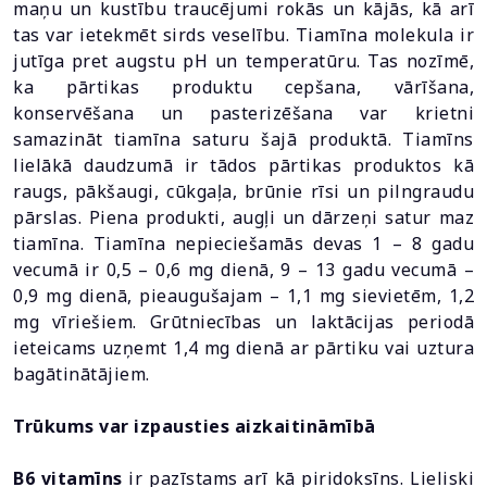
maņu un kustību traucējumi rokās un kājās, kā arī
tas var ietekmēt sirds veselību. Tiamīna molekula ir
jutīga pret augstu pH un temperatūru. Tas nozīmē,
ka pārtikas produktu cepšana, vārīšana,
konservēšana un pasterizēšana var krietni
samazināt tiamīna saturu šajā produktā. Tiamīns
lielākā daudzumā ir tādos pārtikas produktos kā
raugs, pākšaugi, cūkgaļa, brūnie rīsi un pilngraudu
pārslas. Piena produkti, augļi un dārzeņi satur maz
tiamīna. Tiamīna nepieciešamās devas 1 – 8 gadu
vecumā ir 0,5 – 0,6 mg dienā, 9 – 13 gadu vecumā –
0,9 mg dienā, pieaugušajam – 1,1 mg sievietēm, 1,2
mg vīriešiem. Grūtniecības un laktācijas periodā
ieteicams uzņemt 1,4 mg dienā ar pārtiku vai uztura
bagātinātājiem.
Trūkums var izpausties aizkaitināmībā
B6 vitamīns
ir pazīstams arī kā piridoksīns. Lieliski