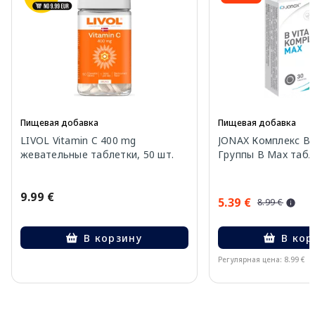
Пищевая добавка
Пищевая добавка
LIVOL Vitamin C 400 mg
JONAX Комплекс В
жевательные таблетки, 50 шт.
Группы В Max табле
9.99 €
5.39 €
8.99 €
В корзину
В кор
Регулярная цена: 8.99 €
Page 1 of 4