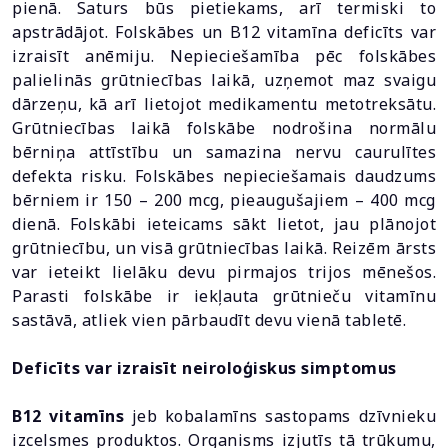
pienā. Saturs būs pietiekams, arī termiski to
apstrādājot. Folskābes un B12 vitamīna deficīts var
izraisīt anēmiju. Nepieciešamība pēc folskābes
palielinās grūtniecības laikā, uzņemot maz svaigu
dārzeņu, kā arī lietojot medikamentu metotreksātu.
Grūtniecības laikā folskābe nodrošina normālu
bērniņa attīstību un samazina nervu caurulītes
defekta risku. Folskābes nepieciešamais daudzums
bērniem ir 150 – 200 mcg, pieaugušajiem – 400 mcg
dienā. Folskābi ieteicams sākt lietot, jau plānojot
grūtniecību, un visā grūtniecības laikā. Reizēm ārsts
var ieteikt lielāku devu pirmajos trijos mēnešos.
Parasti folskābe ir iekļauta grūtnieču vitamīnu
sastāvā, atliek vien pārbaudīt devu vienā tabletē.
Deficīts var izraisīt neiroloģiskus simptomus
B12 vitamīns
jeb kobalamīns sastopams dzīvnieku
izcelsmes produktos. Organisms izjutīs tā trūkumu,