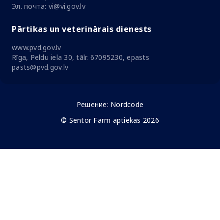
Эл. почта: vi@vi.gov.lv
Pārtikas un veterinārais dienests
www.pvd.gov.lv
Rīga, Peldu iela 30, tālr. 67095230, epasts
pasts@pvd.gov.lv
Решение:
Nordcode
© Sentor Farm aptiekas 2026