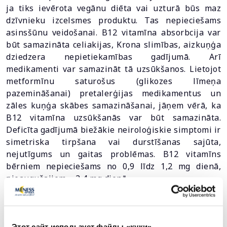
ja tiks ievērota vegānu diēta vai uzturā būs maz
dzīvnieku izcelsmes produktu. Tas nepieciešams
asinsšūnu veidošanai. B12 vitamīna absorbcija var
būt samazināta celiakijas, Krona slimības, aizkuņģa
dziedzera nepietiekamības gadījumā. Arī
medikamenti var samazināt tā uzsūkšanos. Lietojot
metformīnu saturošus (glikozes līmeņa
pazemināšanai) pretalerģijas medikamentus un
zāles kuņģa skābes samazināšanai, jāņem vērā, ka
B12 vitamīna uzsūkšanās var būt samazināta.
Deficīta gadījumā biežākie neiroloģiskie simptomi ir
simetriska tirpšana vai durstīšanas sajūta,
nejutīgums un gaitas problēmas. B12 vitamīns
bērniem nepieciešams no 0,9 līdz 1,2 mg dienā,
pieaugušajiem – 2,4 mg dienā.
Arī imūnsistēmas un sirds un asinsvadu sistēmas
darbībai
Этот сайт использует файлы «куки»