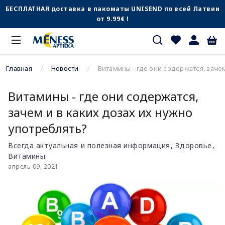
БЕСПЛАТНАЯ доставка в пакоматы UNISEND по всей Латвии
от 9.99€ !
Главная
Новости
Витамины - где они содержатся, зачем
Витамины - где они содержатся,
зачем и в каких дозах их нужно
употреблять?
Всегда актуальная и полезная информация
Здоровье
Витамины
апрель 09, 2021