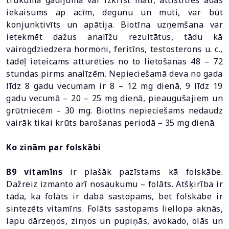
trūkuma gadījumā var izkrist mati, attīstīties ādas
iekaisums ap acīm, degunu un muti, var būt
konjunktivīts un apātija. Biotīna uzņemšana var
ietekmēt dažus analīžu rezultātus, tādu kā
vairogdziedzera hormoni, feritīns, testosterons u. c.,
tādēļ ieteicams atturēties no to lietošanas 48 – 72
stundas pirms analīzēm. Nepieciešamā deva no gada
līdz 8 gadu vecumam ir 8 – 12 mg dienā, 9 līdz 19
gadu vecumā – 20 – 25 mg dienā, pieaugušajiem un
grūtniecēm – 30 mg. Biotīns nepieciešams nedaudz
vairāk tikai krūts barošanas periodā – 35 mg dienā.
Ko zinām par folskābi
B9 vitamīns
ir plašāk pazīstams kā folskābe.
Dažreiz izmanto arī nosaukumu – folāts. Atšķirība ir
tāda, ka folāts ir dabā sastopams, bet folskābe ir
sintezēts vitamīns. Folāts sastopams liellopa aknās,
lapu dārzeņos, zirņos un pupiņās, avokado, olās un