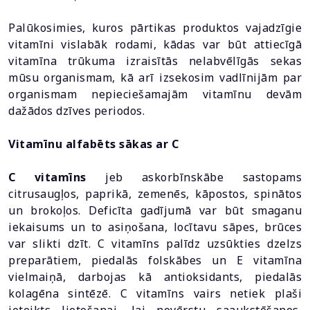
Palūkosimies, kuros pārtikas produktos vajadzīgie
vitamīni vislabāk rodami, kādas var būt attiecīgā
vitamīna trūkuma izraisītās nelabvēlīgās sekas
mūsu organismam, kā arī izsekosim vadlīnijām par
organismam nepieciešamajām vitamīnu devām
dažādos dzīves periodos.
Vitamīnu alfabēts sākas ar C
C vitamīns
jeb askorbīnskābe sastopams
citrusaugļos, paprikā, zemenēs, kāpostos, spinātos
un brokoļos. Deficīta gadījumā var būt smaganu
iekaisums un to asiņošana, locītavu sāpes, brūces
var slikti dzīt. C vitamīns palīdz uzsūkties dzelzs
preparātiem, piedalās folskābes un E vitamīna
vielmaiņā, darbojas kā antioksidants, piedalās
kolagēna sintēzē. C vitamīns vairs netiek plaši