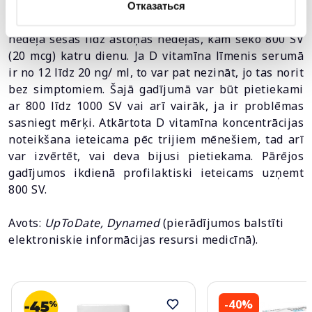
<12 ng / ml, ieteicams uzņemt 50 000 starptautisko
Отказаться
vienību (SV) (1250 mcg) D3 vitamīna vienu reizi
nedēļā sešas līdz astoņas nedēļas, kam seko 800 SV
(20 mcg) katru dienu. Ja D vitamīna līmenis serumā
ir no 12 līdz 20 ng/ ml, to var pat nezināt, jo tas norit
bez simptomiem. Šajā gadījumā var būt pietiekami
ar 800 līdz 1000 SV vai arī vairāk, ja ir problēmas
sasniegt mērķi. Atkārtota D vitamīna koncentrācijas
noteikšana ieteicama pēc trijiem mēnešiem, tad arī
var izvērtēt, vai deva bijusi pietiekama. Pārējos
gadījumos ikdienā profilaktiski ieteicams uzņemt
800 SV.
Avots:
UpToDate, Dynamed
(pierādījumos balstīti
elektroniskie informācijas resursi medicīnā).
-40%