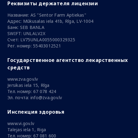
Реквизиты держателя лицензии
Название: AS "Sentor Farm Aptiekas"
Адрес: Mūkusalas iela 41b, Rīga, LV-1004
Банк: SEB BANLA
SWIFT: UNLALV2X
Счет: LV75UNLA0055000329325
Рег. номер: 55403012521
Государственное агентство лекарственных
средств
www.zva.gov.lv
Jersikas iela 15, Rīga
Тел. номер: 67 078 424
Эл. почта: info@zva.gov.lv
Инспекция здоровья
www.vi.gov.lv
Talejas iela 1, Riga
Тел. номер: 67 081 600