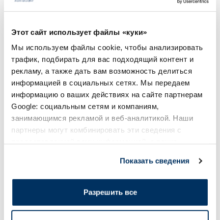
12.89 €
Этот сайт использует файлы «куки»
В корзину
В кор
Мы используем файлы cookie, чтобы анализировать
трафик, подбирать для вас подходящий контент и
Регулярная цена: 12.89 €
Регулярная цена: 23.99 €
рекламу, а также дать вам возможность делиться
Page 1 of 10
информацией в социальных сетях. Мы передаем
информацию о ваших действиях на сайте партнерам
Солнечная защита летом ☀️
Google: социальным сетям и компаниям,
занимающимся рекламой и веб-аналитикой. Наши
партнеры могут комбинировать эти сведения с
Более...
предоставленной вами информацией, а также
данными, которые они получили при использовании
Показать сведения
вами их сервисов.
-60%
-60%
Разрешить все