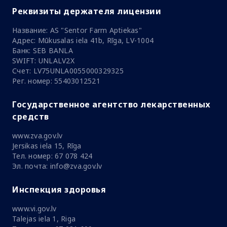
Реквизиты держателя лицензии
Название: AS "Sentor Farm Aptiekas"
Адрес: Mūkusalas iela 41b, Rīga, LV-1004
Банк: SEB BANLA
SWIFT: UNLALV2X
Счет: LV75UNLA0055000329325
Рег. номер: 55403012521
Государственное агентство лекарственных
средств
www.zva.gov.lv
Jersikas iela 15, Rīga
Тел. номер: 67 078 424
Эл. почта: info@zva.gov.lv
Инспекция здоровья
www.vi.gov.lv
Talejas iela 1, Riga