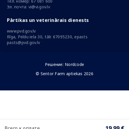
Тел. номер: 67 081 600
Эл. почта: vi@vi.gov.lv
Pārtikas un veterinārais dienests
www.pvd.gov.lv
Rīga, Peldu iela 30, tālr. 67095230, epasts
pasts@pvd.gov.lv
Решение:
Nordcode
© Sentor Farm aptiekas 2026
19.99 €
Всего к оплате