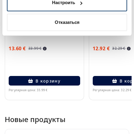
Настроить
EUCERIN Kids Dry Touch SPF 50+
BABE Healthy Aging
Отказаться
крем-гель, 200 мл
солнцезащитное ср
мл
13.60 €
12.92 €
33.99 €
32.29 €
В корзину
В кор
Регулярная цена: 33.99 €
Регулярная цена: 32.29 €
Page 1 of 10
Новые продукты