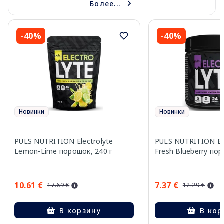
Более...
-40%
-40%
Новинки
Новинки
PULS NUTRITION Electrolyte
PULS NUTRITION Ele
Lemon-Lime порошок, 240 г
Fresh Blueberry пор
10.61 €
7.37 €
17.69 €
12.29 €
В корзину
В кор