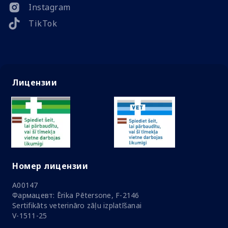
Instagram
TikTok
Лицензии
Номер лицензии
A00147
Фармацевт: Ērika Pētersone, F-2146
Sertifikāts veterināro zāļu izplatīšanai
V-1511-25