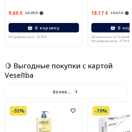
9.60 €
18.17 €
23.99 €
19.57 €
В корзину
В кор
Регулярная цена: 23.99 €
Лучшая цена за 30 дней:
Регулярная цена: 27.99 €
Page 1 of 15
🍋 Выгодные покупки с картой
Veselība
Более...
-55%
-70%