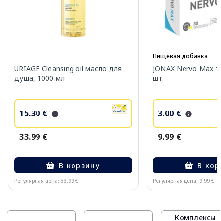
Пищевая добавка
URIAGE Cleansing oil масло для
JONAX Nervo Max т
душа, 1000 мл
шт.
15.30 €
3.00 €
33.99 €
9.99 €
В корзину
В кор
Регулярная цена: 33.99 €
Регулярная цена: 9.99 €
Page 1 of 10
Комплексы