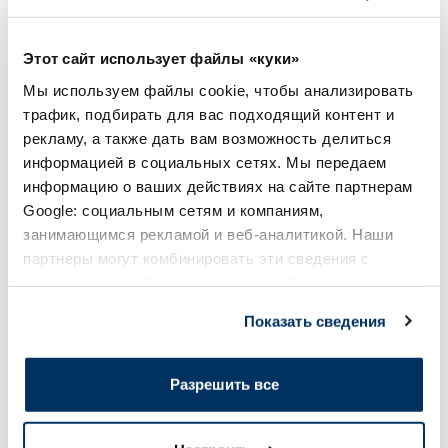
11.99 €
13.69 €
Этот сайт использует файлы «куки»
Мы используем файлы cookie, чтобы анализировать
В корзину
В кор
трафик, подбирать для вас подходящий контент и
рекламу, а также дать вам возможность делиться
информацией в социальных сетях. Мы передаем
Page 1 of 10
информацию о ваших действиях на сайте партнерам
Google: социальным сетям и компаниям,
Солнечная защита летом ☀️
занимающимся рекламой и веб-аналитикой. Наши
партнеры могут комбинировать эти сведения с
Более...
предоставленной вами информацией, а также
данными, которые они получили при использовании
Показать сведения
вами их сервисов.
-60%
-60%
Разрешить все