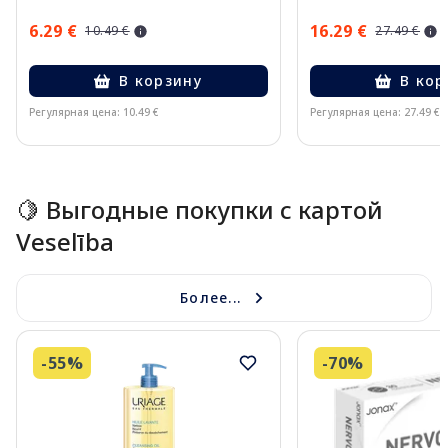
6.29 €
16.29 €
10.49 €
27.49 €
В корзину
В кор
Регулярная цена: 10.49 €
Регулярная цена: 27.49 €
Page 1 of 15
🍋 Выгодные покупки с картой
Veselība
Более...
-55%
-70%