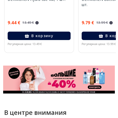
шт.
9.44 €
9.79 €
13.49 €
13.99 €
В корзину
В кор
Регулярная цена: 13.49 €
Регулярная цена: 13.99 €
Page 1 of 11
В центре внимания