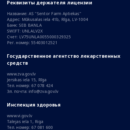
Реквизиты держателя лицензии
Название: AS "Sentor Farm Aptiekas"
Адрес: Mūkusalas iela 41b, Rīga, LV-1004
Банк: SEB BANLA
SWIFT: UNLALV2X
Счет: LV75UNLA0055000329325
Рег. номер: 55403012521
Государственное агентство лекарственных
средств
www.zva.gov.lv
Jersikas iela 15, Rīga
Тел. номер: 67 078 424
Эл. почта: info@zva.gov.lv
Инспекция здоровья
www.vi.gov.lv
Talejas iela 1, Riga
Тел. номер: 67 081 600