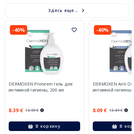
Здесь еще...
-40%
-40%
DERMOXEN Proneem гель для
DERMOXEN Anti Odo
интимной гигиены, 200 мл
интимной гигиены,
8.39 €
8.09 €
13.99 €
13.49 €
В корзину
В кор