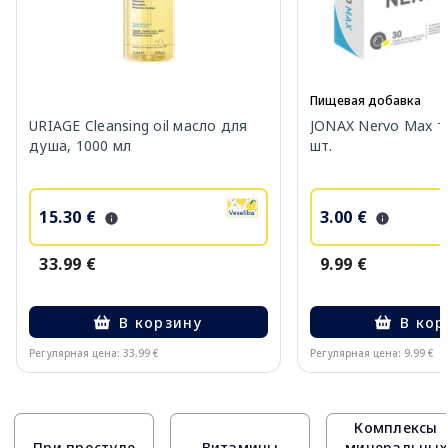
Пищевая добавка
URIAGE Cleansing oil масло для
JONAX Nervo Max т
душа, 1000 мл
шт.
15.30 €
3.00 €
33.99 €
9.99 €
В корзину
В кор
Регулярная цена: 33.99 €
Регулярная цена: 9.99 €
Page 1 of 10
Комплексы
При простуде
Витамины
минеральных