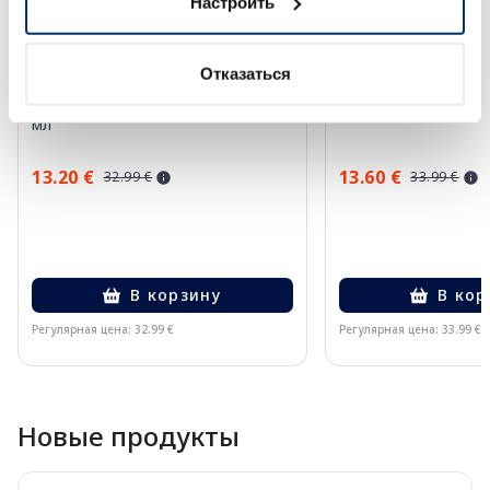
Настроить
Отказаться
EUCERIN Sun Oil Control SPF 50+
EUCERIN Kids Dry T
солнцезащитное средство, 50
крем-гель, 200 мл
мл
13.20 €
13.60 €
32.99 €
33.99 €
В корзину
В кор
Регулярная цена: 32.99 €
Регулярная цена: 33.99 €
Page 1 of 10
Новые продукты