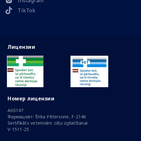
Instagram
TikTok
Лицензии
Номер лицензии
A00147
Фармацевт: Ērika Pētersone, F-2146
Sertifikāts veterināro zāļu izplatīšanai
V-1511-25