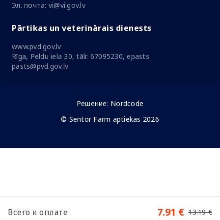
Эл. почта: vi@vi.gov.lv
Pārtikas un veterinārais dienests
www.pvd.gov.lv
Rīga, Peldu iela 30, tālr. 67095230, epasts
pasts@pvd.gov.lv
Решение:
Nordcode
© Sentor Farm aptiekas 2026
7.91 €
Всего к оплате
13.19 €