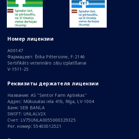
Номер лицензии
A00147
Фармацевт: Ērika Pētersone, F-2146
Sertifikāts veterināro zāļu izplatīšanai
V-1511-25
Реквизиты держателя лицензии
Название: AS "Sentor Farm Aptiekas"
Адрес: Mūkusalas iela 41b, Rīga, LV-1004
Банк: SEB BANLA
SWIFT: UNLALV2X
Счет: LV75UNLA0055000329325
Рег. номер: 55403012521