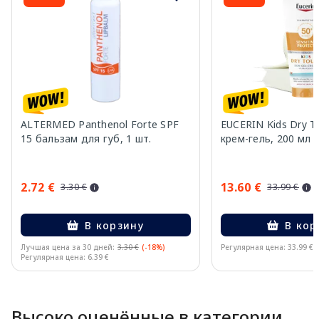
ALTERMED Panthenol Forte SPF
EUCERIN Kids Dry T
15 бальзам для губ, 1 шт.
крем-гель, 200 мл
2.72 €
13.60 €
3.30 €
33.99 €
В корзину
В кор
Лучшая цена за 30 дней:
3.30 €
(-18%)
Регулярная цена: 33.99 €
Регулярная цена: 6.39 €
Page 1 of 10
Высоко оценённые в категории