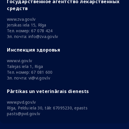
Государственное агентство лекарственных
средств
www.zva.gov.lv
Jersikas iela 15, Rīga
Тел. номер: 67 078 424
Эл. почта: info@zva.gov.lv
Инспекция здоровья
www.vi.gov.lv
Talejas iela 1, Riga
Тел. номер: 67 081 600
Эл. почта: vi@vi.gov.lv
Pārtikas un veterinārais dienests
www.pvd.gov.lv
Rīga, Peldu iela 30, tālr. 67095230, epasts
pasts@pvd.gov.lv