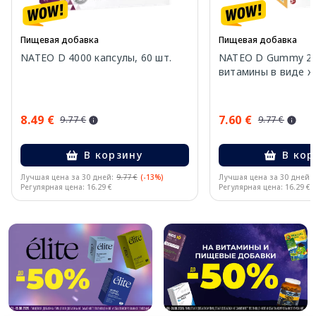
Пищевая добавка
Пищевая добавка
NATEO D 4000 капсулы, 60 шт.
NATEO D Gummy 20
витамины в виде же
8.49 €
7.60 €
9.77 €
9.77 €
В корзину
В кор
Лучшая цена за 30 дней:
9.77 €
(-13%)
Лучшая цена за 30 дней:
Регулярная цена: 16.29 €
Регулярная цена: 16.29 €
Page 1 of 10