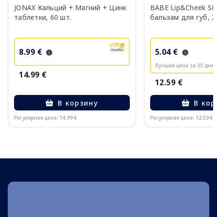
JONAX Кальций + Магний + Цинк
BABE Lip&Cheek SP
таблетки, 60 шт.
бальзам для губ, 2
8.99 €
5.04 €
Лучшая цена за 30 дней
14.99 €
12.59 €
В корзину
В кор
Регулярная цена: 14.99 €
Регулярная цена: 12.59 €
Page 1 of 10