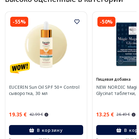
-55%
-50%
Пищевая добавка
EUCERIN Sun Oil SPF 50+ Control
NEW NORDIC Magic
сыворотка, 30 мл
Glycinat таблетки, 
19.35 €
13.25 €
42.99 €
26.49 €
В корзину
В кор