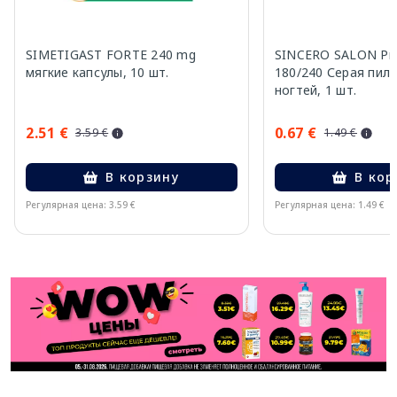
SIMETIGAST FORTE 240 mg
SINCERO SALON Pro
мягкие капсулы, 10 шт.
180/240 Серая пил
ногтей, 1 шт.
2.51 €
0.67 €
3.59 €
1.49 €
В корзину
В кор
Регулярная цена: 3.59 €
Регулярная цена: 1.49 €
Page 1 of 11