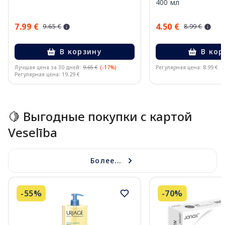
400 мл
7.99 €
4.50 €
9.65 €
8.99 €
В корзину
В кор
Лучшая цена за 30 дней:
9.65 €
(-17%)
Регулярная цена: 8.99 €
Регулярная цена: 19.29 €
Page 1 of 15
🍋 Выгодные покупки с картой
Veselība
Более...
-55%
-70%