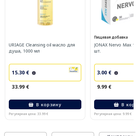
Пищевая добавка
URIAGE Cleansing oil масло для
JONAX Nervo Max т
душа, 1000 мл
шт.
15.30 €
3.00 €
33.99 €
9.99 €
В корзину
В кор
Регулярная цена: 33.99 €
Регулярная цена: 9.99 €
Page 1 of 10