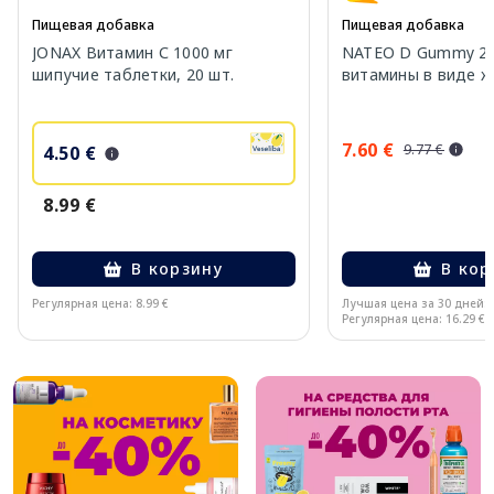
Пищевая добавка
Пищевая добавка
JONAX Витамин С 1000 мг
NATEO D Gummy 20
шипучие таблетки, 20 шт.
витамины в виде же
7.60 €
9.77 €
4.50 €
8.99 €
В корзину
В кор
Регулярная цена: 8.99 €
Лучшая цена за 30 дней:
Регулярная цена: 16.29 €
Page 1 of 10