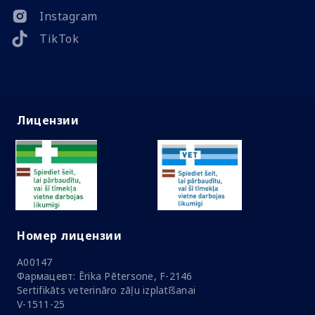
Instagram
TikTok
Лицензии
Номер лицензии
A00147
Фармацевт: Ērika Pētersone, F-2146
Sertifikāts veterināro zāļu izplatīšanai
V-1511-25