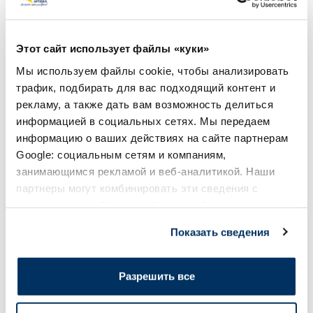
Безрецептурные лекарства
Безрецептурные лека
MICROLAX 625 mg/90 mg/9 mg/ml
FORLAX 10 г порошо
Этот сайт использует файлы «куки»
ректальный раствор, 4 шт.
Мы используем файлы cookie, чтобы анализировать
трафик, подбирать для вас подходящий контент и
Цена
Цена
6.19 €
7.99 €
рекламу, а также дать вам возможность делиться
информацией в социальных сетях. Мы передаем
информацию о ваших действиях на сайте партнерам
В корзину
В кор
Google: социальным сетям и компаниям,
Page 1 of 10
занимающимся рекламой и веб-аналитикой. Наши
партнеры могут комбинировать эти сведения с
Солнечная защита летом ☀️
предоставленной вами информацией, а также
данными, которые они получили при использовании
Показать сведения
вами их сервисов.
Более...
Разрешить все
-60%
-55%