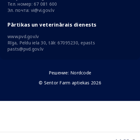
Тел. номер: 67 081 600
Эл. почта: vi@vi.gov.lv
Pārtikas un veterinārais dienests
www.pvd.gov.lv
Rīga, Peldu iela 30, tālr. 67095230, epasts
pasts@pvd.gov.lv
Решение:
Nordcode
© Sentor Farm aptiekas 2026