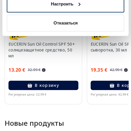
Настроить
Отказаться
EUCERIN Sun Oil Control SPF 50+
EUCERIN Sun Oil SP
солнцезащитное средство, 50
сыворотка, 30 мл
мл
13.20 €
19.35 €
32.99 €
42.99 €
В корзину
В кор
Регулярная цена: 32.99 €
Регулярная цена: 42.99 €
Page 1 of 10
Новые продукты