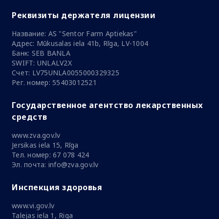
Реквизиты держателя лицензии
Название: AS "Sentor Farm Aptiekas"
Адрес: Mūkusalas iela 41b, Rīga, LV-1004
Банк: SEB BANLA
SWIFT: UNLALV2X
Счет: LV75UNLA0055000329325
Рег. номер: 55403012521
Государственное агентство лекарственных
средств
www.zva.gov.lv
Jersikas iela 15, Rīga
Тел. номер: 67 078 424
Эл. почта: info@zva.gov.lv
Инспекция здоровья
www.vi.gov.lv
Talejas iela 1, Riga