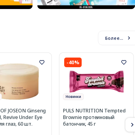
Более...
-40%
Новинки
OF JOSEON Ginseng
PULS NUTRITION Tempted
l, Revive Under Eye
Brownie протеиновый
я глаз, 60 шт.
батончик, 45 г