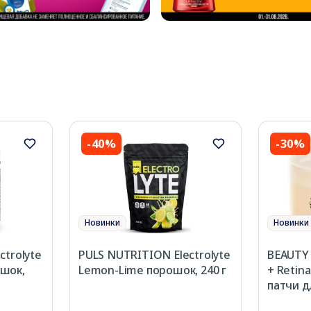
-40%
-30%
Новинки
Новинки
ctrolyte
PULS NUTRITION Electrolyte
BEAUTY 
шок,
Lemon-Lime порошок, 240 г
+ Retina
патчи дл