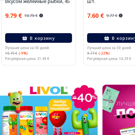
Вкусом желейные рыбки, 45
шт.
шт.
9.79 €
7.60 €
10.75 €
9.77 €
В корзину
В корзин
Лучшая цена за 30 дней:
Лучшая цена за 30 дней:
10.75 €
(-9%)
9.77 €
(-22%)
Регулярная цена: 21.49 €
Регулярная цена: 16.29 €
Page 1 of 2