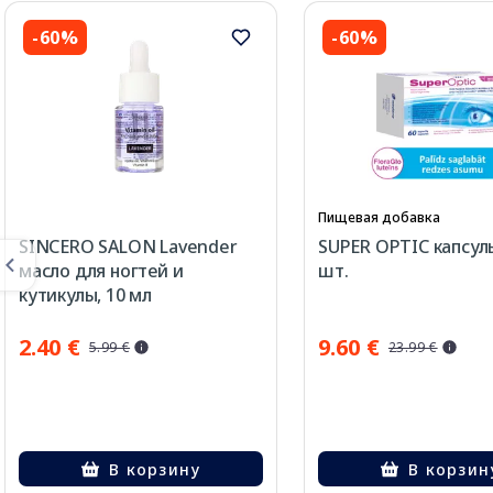
-60%
-60%
Пищевая добавка
SINCERO SALON Lavender
SUPER OPTIC капсулы
масло для ногтей и
шт.
кутикулы, 10 мл
2.40 €
9.60 €
5.99 €
23.99 €
В корзину
В корзин