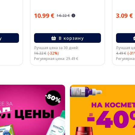
10.99 €
3.09 €
16.22 €
у
В корзину
Лучшая цена за 30 дней:
Лучшая це
16.22 €
(-32%)
4.49 €
(-31
Регулярная цена: 29.49 €
Регулярная