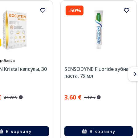
-50%
добавка
 Kristal капсулы, 30
SENSODYNE Fluoride зубная
паста, 75 мл
€
3.60 €
24.99 €
7.19 €
В корзину
В корзину