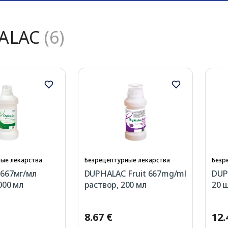
ALAC
(6)
ые лекарства
Безрецептурные лекарства
Безр
667мг/мл
DUPHALAC Fruit 667mg/ml
DUP
000 мл
раствор, 200 мл
20 
8.67 €
12.