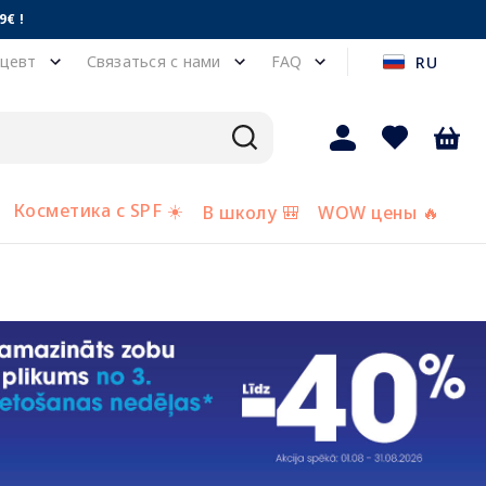
€ !
цевт
Связаться с нами
FAQ
RU
Косметика с SPF ☀️
В школу 🎒
WOW цены 🔥