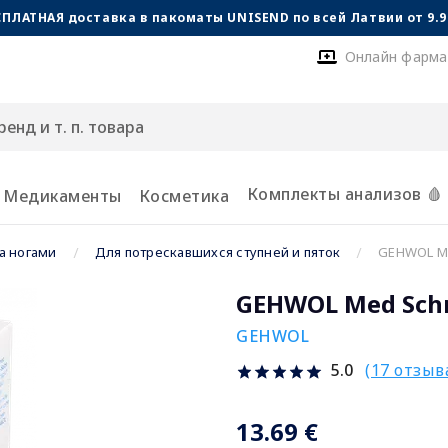
СПЛАТНАЯ доставка в пакоматы UNISEND по всей Латвии от 9.99
Онлайн фарма
Комплекты анализов 🩸
Медикаменты
Косметика
а ногами
Для потрескавшихся ступней и пяток
GEHWOL Me
GEHWOL Med Schr
GEHWOL
(17 отзыв
5.0
13.69 €