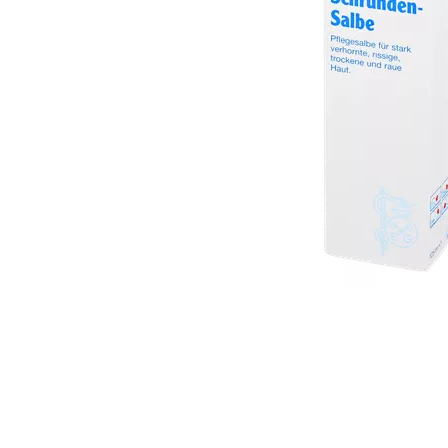
Item
1
of
1
Item
1
of
1