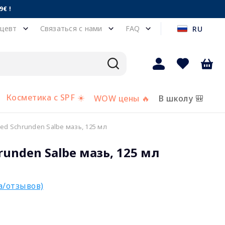
€ !
цевт
Связаться с нами
FAQ
RU
Косметика с SPF ☀️
WOW цены 🔥
В школу 🎒
d Schrunden Salbe мазь, 125 мл
unden Salbe мазь, 125 мл
а/отзывов)