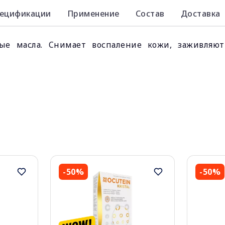
ецификации
Применение
Состав
Доставка
ные масла. Cнимаeт воспаление кожи, заживляю
-50%
-50%