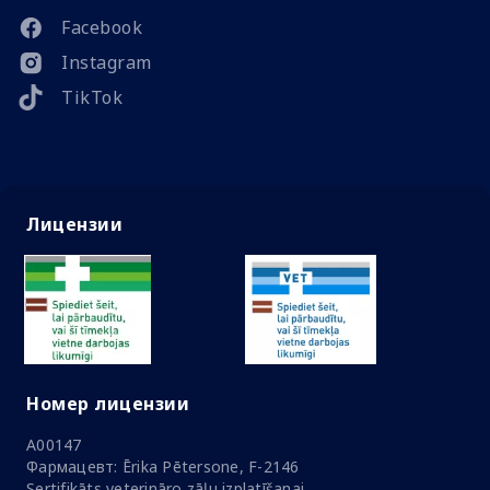
Facebook
Instagram
TikTok
Лицензии
Номер лицензии
A00147
Фармацевт: Ērika Pētersone, F-2146
Sertifikāts veterināro zāļu izplatīšanai