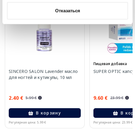
-60%
-60%
Отказаться
Пищевая добавка
SINCERO SALON Lavender масло
SUPER OPTIC капсул
для ногтей и кутикулы, 10 мл
2.40 €
9.60 €
5.99 €
23.99 €
В корзину
В кор
Регулярная цена: 5.99 €
Регулярная цена: 23.99 €
Page 1 of 15