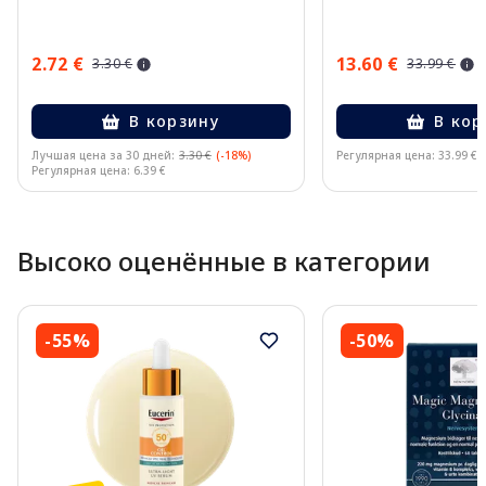
2.72 €
13.60 €
3.30 €
33.99 €
В корзину
В кор
Лучшая цена за 30 дней:
3.30 €
(-18%)
Регулярная цена: 33.99 €
Регулярная цена: 6.39 €
Page 1 of 10
Высоко оценённые в категории
-55%
-50%