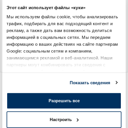
GEHWOL P-Gel
GEHWOL P-Gel
Этот сайт использует файлы «куки»
Vorfusspolster G подушечка
Vorfusspolster G подушечка
под стопу, 2 шт.
под стопу, 2 шт.
Мы используем файлы cookie, чтобы анализировать
трафик, подбирать для вас подходящий контент и
24.69 €
23.95 €
рекламу, а также дать вам возможность делиться
информацией в социальных сетях. Мы передаем
информацию о ваших действиях на сайте партнерам
Google: социальным сетям и компаниям,
занимающимся рекламой и веб-аналитикой. Наши
В корзину
В корзину
партнеры могут комбинировать эти сведения с
предоставленной вами информацией, а также
данными, которые они получили при использовании
Вы просмотрели 24 из 24 товаров
Показать сведения
вами их сервисов.
Разрешить все
Ваши любимые товары со
скидкой!
Настроить