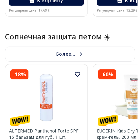
В корзину
В кор
Регулярная цена: 17.69 €
Регулярная цена: 12.29 €
Page 1 of 10
Солнечная защита летом ☀️
Более...
-18%
-60%
ALTERMED Panthenol Forte SPF
EUCERIN Kids Dry T
15 бальзам для губ, 1 шт.
крем-гель, 200 мл