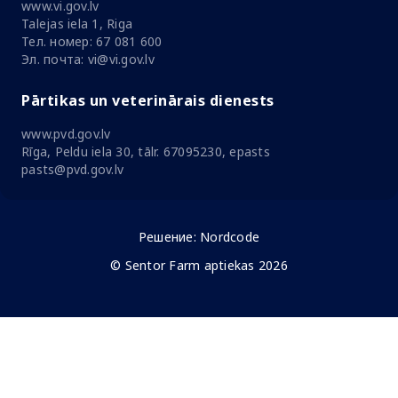
www.vi.gov.lv
Talejas iela 1, Riga
Тел. номер: 67 081 600
Эл. почта: vi@vi.gov.lv
Pārtikas un veterinārais dienests
www.pvd.gov.lv
Rīga, Peldu iela 30, tālr. 67095230, epasts
pasts@pvd.gov.lv
Решение:
Nordcode
© Sentor Farm aptiekas 2026