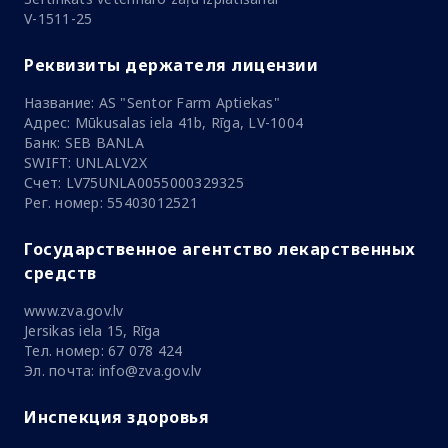
V-1511-25
Реквизиты держателя лицензии
Название: AS "Sentor Farm Aptiekas"
Адрес: Mūkusalas iela 41b, Rīga, LV-1004
Банк: SEB BANLA
SWIFT: UNLALV2X
Счет: LV75UNLA0055000329325
Рег. номер: 55403012521
Государственное агентство лекарственных
средств
www.zva.gov.lv
Jersikas iela 15, Rīga
Тел. номер: 67 078 424
Эл. почта: info@zva.gov.lv
Инспекция здоровья