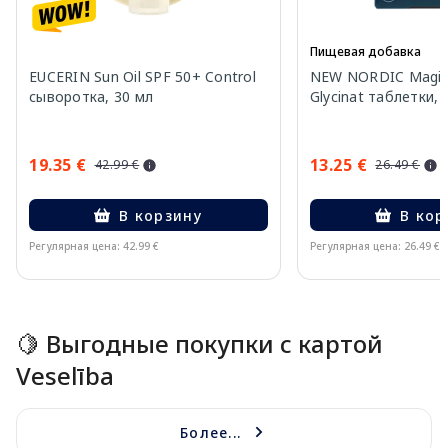
Пищевая добавка
EUCERIN Sun Oil SPF 50+ Control
NEW NORDIC Magic
сыворотка, 30 мл
Glycinat таблетки, 
19.35 €
13.25 €
42.99 €
26.49 €
В корзину
В кор
Регулярная цена: 42.99 €
Регулярная цена: 26.49 €
Page 1 of 10
🍋 Выгодные покупки с картой
Veselība
Более...