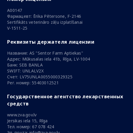
A00147
Фармацевт: Ērika Pētersone, F-2146
Sertifikāts veterināro zāļu izplatīšanai
V-1511-25
Реквизиты держателя лицензии
Название: AS "Sentor Farm Aptiekas"
Адрес: Mūkusalas iela 41b, Rīga, LV-1004
Банк: SEB BANLA
SWIFT: UNLALV2X
Счет: LV75UNLA0055000329325
Рег. номер: 55403012521
Государственное агентство лекарственных
средств
www.zva.gov.lv
Jersikas iela 15, Rīga
Тел. номер: 67 078 424
Эл. почта: info@zva.gov.lv