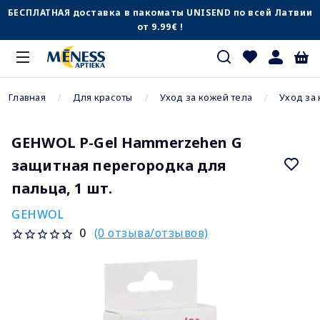
БЕСПЛАТНАЯ доставка в пакоматы UNISEND по всей Латвии
от 9.99€ !
Главная
Для красоты
Уход за кожей тела
Уход за
GEHWOL P-Gel Hammerzehen G
защитная перегородка для
пальца, 1 шт.
GEHWOL
(0 отзыва/отзывов)
0