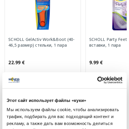
SCHOLL GelActiv Work&Boot (40-
SCHOLL Party Feet
46,5 размер) стельки, 1 пара
вставки, 1 пара
22.99 €
9.99 €
В корзину
В кор
Этот сайт использует файлы «куки»
Page 1 of 10
Мы используем файлы cookie, чтобы анализировать
Солнечная защита летом ☀️
трафик, подбирать для вас подходящий контент и
рекламу, а также дать вам возможность делиться