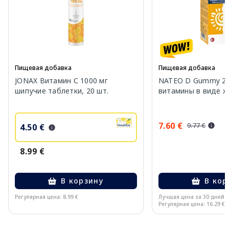
Пищевая добавка
Пищевая добавка
JONAX Витамин С 1000 мг
NATEO D Gummy 20
шипучие таблетки, 20 шт.
витамины в виде же
7.60 €
9.77 €
4.50 €
8.99 €
В корзину
В кор
Регулярная цена: 8.99 €
Лучшая цена за 30 дней:
Регулярная цена: 16.29 €
Page 1 of 10