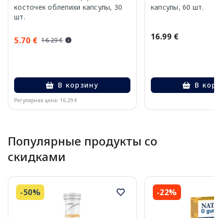
косточек облепихи капсулы, 30
капсулы, 60 шт.
шт.
16.99 €
5.70 €
16.29 €
В корзину
В кор
Регулярная цена: 16.29 €
Page 1 of 10
Популярные продукты со
скидками
-50%
-22%