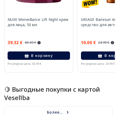
NUXE Merveillance Lift Night крем
URIAGE Bariesun Au
для лица, 50 мл
средство для авто
39.32 €
10.00 €
60.49 €
24.99 €
В корзину
В кор
Регулярная цена: 60.49 €
Регулярная цена: 24.99 €
Page 1 of 15
🍋 Выгодные покупки с картой
Veselība
Более...