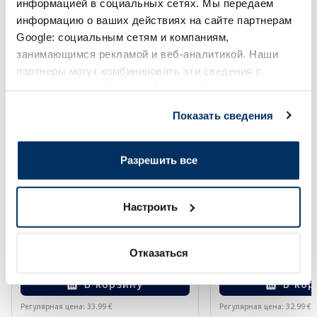
информацией в социальных сетях. Мы передаем
Более...
информацию о ваших действиях на сайте партнерам
Google: социальным сетям и компаниям,
занимающимся рекламой и веб-аналитикой. Наши
-60%
-60%
партнеры могут комбинировать эти сведения с
предоставленной вами информацией, а также
данными, которые они получили при использовании
Показать сведения
вами их сервисов.
Разрешить все
EUCERIN Kids Dry Touch SPF 50+
EUCERIN Sun Oil Co
крем-гель, 200 мл
солнцезащитное ср
Настроить
мл
13.60 €
13.20 €
33.99 €
32.99 €
Отказаться
В корзину
В кор
Регулярная цена: 33.99 €
Регулярная цена: 32.99 €