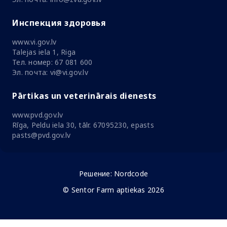
Инспекция здоровья
www.vi.gov.lv
Talejas iela 1, Riga
Тел. номер: 67 081 600
Эл. почта: vi@vi.gov.lv
Pārtikas un veterinārais dienests
www.pvd.gov.lv
Rīga, Peldu iela 30, tālr. 67095230, epasts
pasts@pvd.gov.lv
Решение:
Nordcode
© Sentor Farm aptiekas 2026