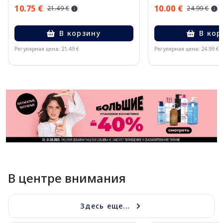
10.75 €
10.00 €
21.49 €
24.99 €
В корзину
В кор
Регулярная цена: 21.49 €
Регулярная цена: 24.99 €
Page 1 of 11
В центре внимания
Здесь еще...