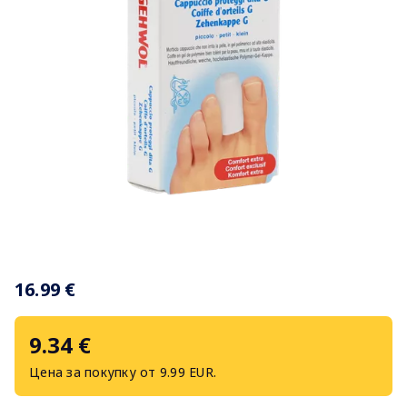
Item
1
16.99 €
of
1
9.34 €
Цена за покупку от 9.99 EUR.