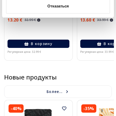
солнцезащитное средство, 50
крем-гель, 200 мл
Отказаться
мл
13.20 €
13.60 €
32.99 €
33.99 €
В корзину
В кор
Регулярная цена: 32.99 €
Регулярная цена: 33.99 €
Page 1 of 10
Новые продукты
Более...
-40%
-35%