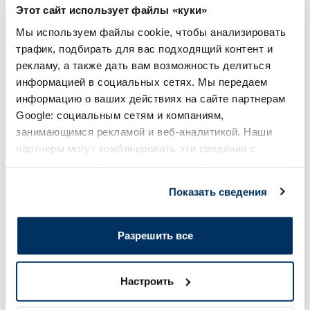
Этот сайт использует файлы «куки»
В корзину
В кор
Мы используем файлы cookie, чтобы анализировать
трафик, подбирать для вас подходящий контент и
Page 1 of 10
рекламу, а также дать вам возможность делиться
информацией в социальных сетях. Мы передаем
Солнечная защита летом ☀️
информацию о ваших действиях на сайте партнерам
Google: социальным сетям и компаниям,
Более...
занимающимся рекламой и веб-аналитикой. Наши
партнеры могут комбинировать эти сведения с
предоставленной вами информацией, а также
-60%
-60%
данными, которые они получили при использовании
Показать сведения
вами их сервисов.
Разрешить все
Настроить
EUCERIN Sun Oil Control SPF 50+
EUCERIN Kids Dry T