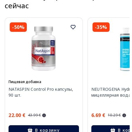
сейчас
-50%
-35%
Пищевая добавка
NATASPIN Control Pro капсулы,
NEUTROGENA Hydro
90 шт.
мицеллярная вода,
22.00 €
6.69 €
43.99 €
10.29 €
В корзину
В кор