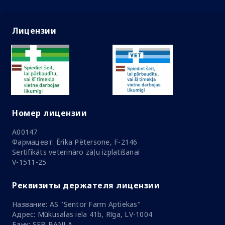
Лицензии
Номер лицензии
A00147
Фармацевт: Ērika Pētersone, F-2146
Sertifikāts veterināro zāļu izplatīšanai
V-1511-25
Реквизиты держателя лицензии
Название: AS "Sentor Farm Aptiekas"
Адрес: Mūkusalas iela 41b, Rīga, LV-1004
Банк: SEB BANLA