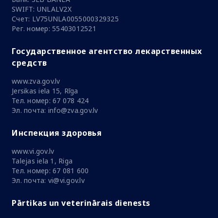
SWIFT: UNLALV2X
Счет: LV75UNLA0055000329325
Рег. номер: 55403012521
Государственное агентство лекарственных
средств
www.zva.gov.lv
Jersikas iela 15, Rīga
Тел. номер: 67 078 424
Эл. почта: info@zva.gov.lv
Инспекция здоровья
www.vi.gov.lv
Talejas iela 1, Riga
Тел. номер: 67 081 600
Эл. почта: vi@vi.gov.lv
Pārtikas un veterinārais dienests