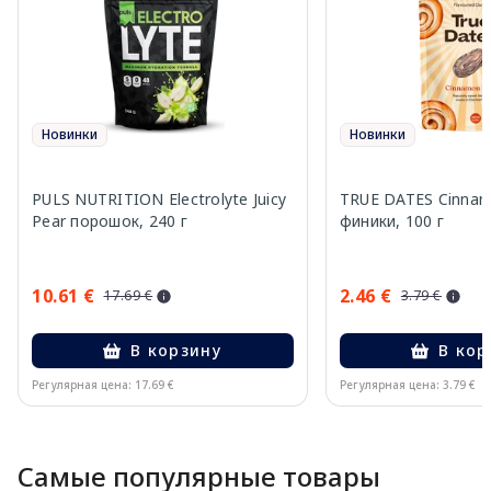
Новинки
Новинки
PULS NUTRITION Electrolyte Juicy
TRUE DATES Cinnam
Pear порошок, 240 г
финики, 100 г
10.61 €
2.46 €
17.69 €
3.79 €
В корзину
В кор
Регулярная цена: 17.69 €
Регулярная цена: 3.79 €
Page 1 of 10
Самые популярные товары