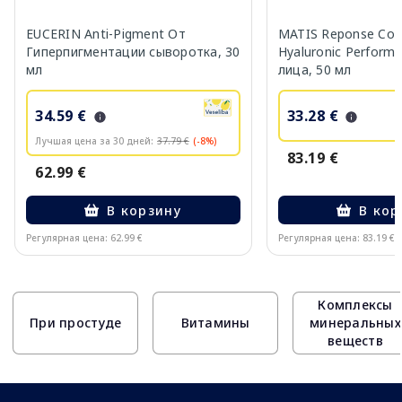
EUCERIN Anti-Pigment От
MATIS Reponse Corr
Гиперпигментации сыворотка, 30
Hyaluronic Perform
мл
лица, 50 мл
34.59 €
33.28 €
Лучшая цена за 30 дней:
37.79 €
(-8%)
83.19 €
62.99 €
В корзину
В кор
Регулярная цена: 62.99 €
Регулярная цена: 83.19 €
Page 1 of 10
Комплексы
При простуде
Витамины
минеральных
веществ