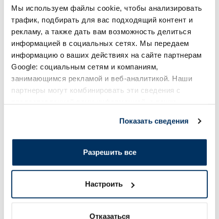
В корзину
В кор
Мы используем файлы cookie, чтобы анализировать
трафик, подбирать для вас подходящий контент и
рекламу, а также дать вам возможность делиться
Page 1 of 10
информацией в социальных сетях. Мы передаем
информацию о ваших действиях на сайте партнерам
Солнечная защита летом ☀️
Google: социальным сетям и компаниям,
занимающимся рекламой и веб-аналитикой. Наши
Более...
партнеры могут комбинировать эти сведения с
предоставленной вами информацией, а также
данными, которые они получили при использовании
-60%
-60%
Показать сведения
вами их сервисов.
Разрешить все
Настроить
EUCERIN Kids Dry Touch SPF 50+
EUCERIN Sun Oil Co
Отказаться