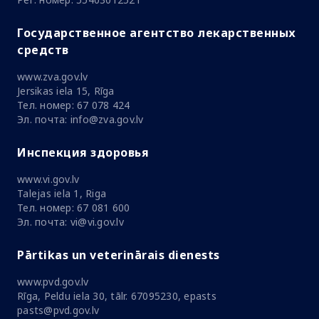
Государственное агентство лекарственных
средств
www.zva.gov.lv
Jersikas iela 15, Rīga
Тел. номер: 67 078 424
Эл. почта: info@zva.gov.lv
Инспекция здоровья
www.vi.gov.lv
Talejas iela 1, Riga
Тел. номер: 67 081 600
Эл. почта: vi@vi.gov.lv
Pārtikas un veterinārais dienests
www.pvd.gov.lv
Rīga, Peldu iela 30, tālr. 67095230, epasts
pasts@pvd.gov.lv