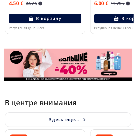
4.50 €
6.00 €
8.99 €
11.99 €
В корзину
В кор
Регулярная цена: 8.99 €
Регулярная цена: 11.99 €
Page 1 of 11
В центре внимания
Здесь еще...