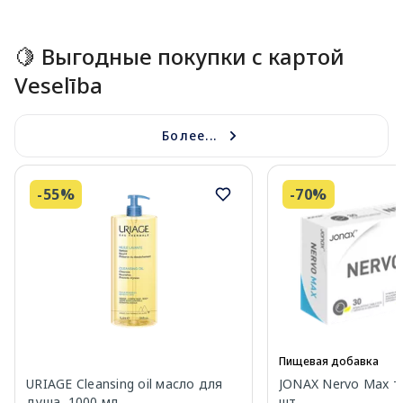
Page 1 of 15
🍋 Выгодные покупки с картой
Veselība
Более...
-55%
-70%
Пищевая добавка
URIAGE Cleansing oil масло для
JONAX Nervo Max т
душа, 1000 мл
шт.