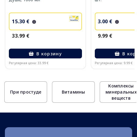
15.30 €
3.00 €
33.99 €
9.99 €
В корзину
В кор
Регулярная цена: 33.99 €
Регулярная цена: 9.99 €
Page 1 of 10
Комплексы
При простуде
Витамины
минеральных
веществ