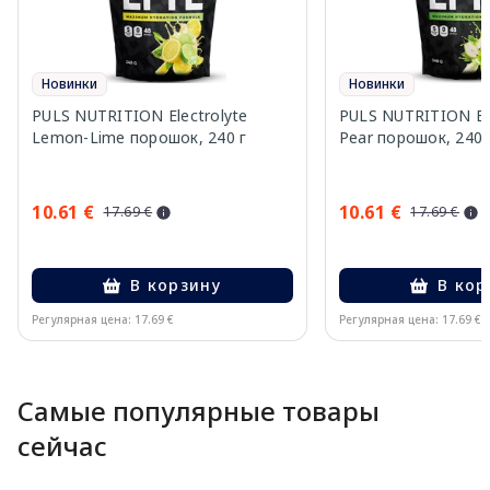
Новинки
Новинки
PULS NUTRITION Electrolyte
PULS NUTRITION Elec
Lemon-Lime порошок, 240 г
Pear порошок, 240 
10.61 €
10.61 €
17.69 €
17.69 €
В корзину
В кор
Регулярная цена: 17.69 €
Регулярная цена: 17.69 €
Page 1 of 10
Самые популярные товары
сейчас