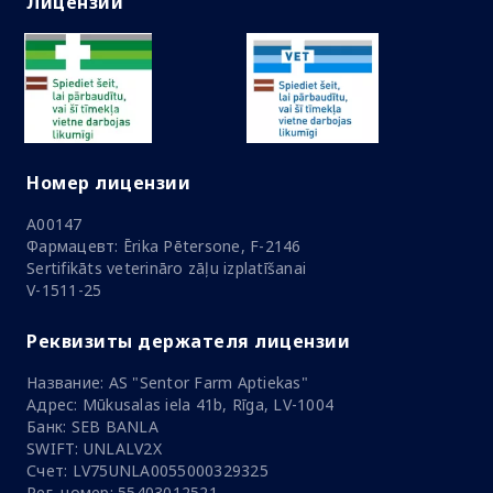
Лицензии
Номер лицензии
A00147
Фармацевт: Ērika Pētersone, F-2146
Sertifikāts veterināro zāļu izplatīšanai
V-1511-25
Реквизиты держателя лицензии
Название: AS "Sentor Farm Aptiekas"
Адрес: Mūkusalas iela 41b, Rīga, LV-1004
Банк: SEB BANLA
SWIFT: UNLALV2X
Счет: LV75UNLA0055000329325
Рег. номер: 55403012521