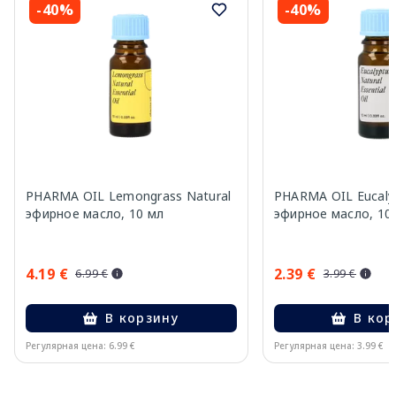
-40%
-40%
PHARMA OIL Lemongrass Natural
PHARMA OIL Eucalyp
эфирное масло, 10 мл
эфирное масло, 10
4.19 €
2.39 €
6.99 €
3.99 €
В корзину
В кор
Регулярная цена: 6.99 €
Регулярная цена: 3.99 €
Page 1 of 10