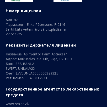
Номер лицензии
A00147
Фармацевт: Ērika Pētersone, F-2146
Sertifikāts veterināro zāļu izplatīšanai
V-1511-25
Реквизиты держателя лицензии
Название: AS "Sentor Farm Aptiekas"
Адрес: Mūkusalas iela 41b, Rīga, LV-1004
Банк: SEB BANLA
SWIFT: UNLALV2X
Счет: LV75UNLA0055000329325
Рег. номер: 55403012521
Государственное агентство лекарственных
средств
www.zva.gov.lv