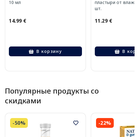
10 мл
пластыри от влажн
шт.
14.99 €
11.29 €
В корзину
В кор
Page 1 of 10
Популярные продукты со
скидками
-50%
-22%