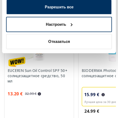
Более...
Разрешить все
-60%
Настроить
Отказаться
EUCERIN Sun Oil Control SPF 50+
BIODERMA Photode
солнцезащитное средство, 50
солнцезащитное ср
мл
13.20 €
32.99 €
15.99 €
Лучшая цена за 30 дней
24.99 €