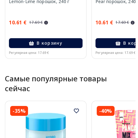
Lemon-Lime порошок, 240 г
Pear порошок, 240 
10.61 €
10.61 €
17.69 €
17.69 €
В корзину
В кор
Регулярная цена: 17.69 €
Регулярная цена: 17.69 €
Page 1 of 10
Самые популярные товары
сейчас
-35%
-40%