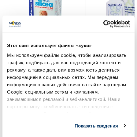
SILICEA Gastro Gels Direct 15 мл
GASTROTUSS 20 мг 
Этот сайт использует файлы «куки»
пакетики, 15 шт.
Мы используем файлы cookie, чтобы анализировать
трафик, подбирать для вас подходящий контент и
16.79 €
20.49 €
рекламу, а также дать вам возможность делиться
информацией в социальных сетях. Мы передаем
информацию о ваших действиях на сайте партнерам
В корзину
В кор
Google: социальным сетям и компаниям,
занимающимся рекламой и веб-аналитикой. Наши
партнеры могут комбинировать эти сведения с
Page 1 of 10
предоставленной вами информацией, а также
данными, которые они получили при использовании
Солнечная защита летом ☀️
Показать сведения
вами их сервисов.