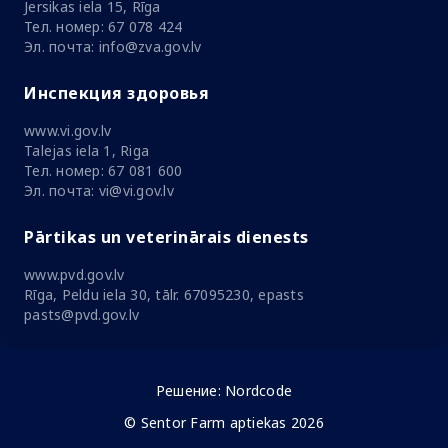
Jersikas iela 15, Rīga
Тел. номер: 67 078 424
Эл. почта: info@zva.gov.lv
Инспекция здоровья
www.vi.gov.lv
Talejas iela 1, Riga
Тел. номер: 67 081 600
Эл. почта: vi@vi.gov.lv
Pārtikas un veterinārais dienests
www.pvd.gov.lv
Rīga, Peldu iela 30, tālr. 67095230, epasts
pasts@pvd.gov.lv
Решение:
Nordcode
© Sentor Farm aptiekas 2026