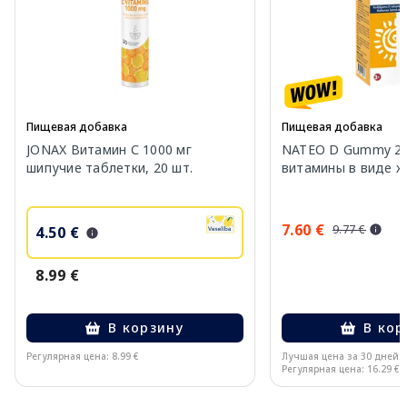
Пищевая добавка
Пищевая добавка
JONAX Витамин С 1000 мг
NATEO D Gummy 20
шипучие таблетки, 20 шт.
витамины в виде же
7.60 €
9.77 €
4.50 €
8.99 €
В корзину
В кор
Регулярная цена: 8.99 €
Лучшая цена за 30 дней:
Регулярная цена: 16.29 €
Page 1 of 10