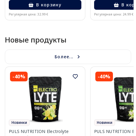
В корзину
В кор
Регулярная цена: 32.99 €
Регулярная цена: 24.99 €
Page 1 of 10
Новые продукты
Более...
-40%
-40%
Новинки
Новинки
PULS NUTRITION Electrolyte
PULS NUTRITION Elec