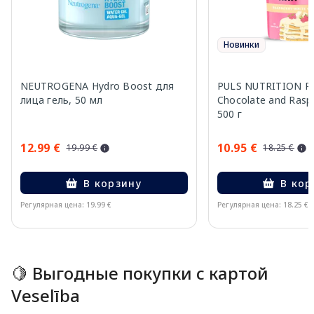
Новинки
NEUTROGENA Hydro Boost для
PULS NUTRITION Pa
лица гель, 50 мл
Chocolate and Rasp
500 г
12.99 €
10.95 €
19.99 €
18.25 €
В корзину
В кор
Регулярная цена: 19.99 €
Регулярная цена: 18.25 €
Page 1 of 15
🍋 Выгодные покупки с картой
Veselība