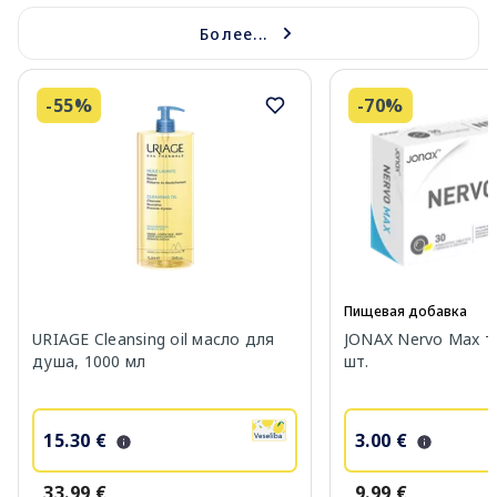
Более...
-55%
-70%
Пищевая добавка
URIAGE Cleansing oil масло для
JONAX Nervo Max т
душа, 1000 мл
шт.
15.30 €
3.00 €
33.99 €
9.99 €