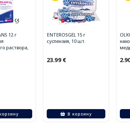
NS 12 г
ENTEROSGEL 15 г
OLK
ля
суспензия, 10 шт.
нако
го раствора,
меди
шт.
23.99 €
2.9
корзину
В корзину