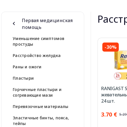
Расст
Первая медицинская
помощь
Уменьшение симптомов
простуды
-30%
Расстройство желудка
Раны и ожоги
Пластыри
RANIGAST 
Горчичные пластыри и
жевательны
согревающие мази
24 шт.
Перевязочные материалы
3.70 €
5.29
Эластичные бинты, пояса,
тейпы