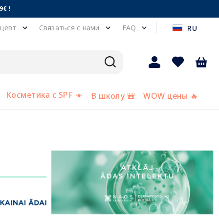
€ !
цевт
Связаться с нами
FAQ
RU
Косметика с SPF ☀️
В школу 🎒
WOW цены 🔥