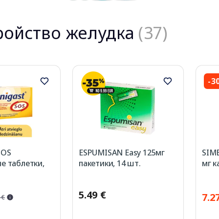
ройство желудка
(37)
-3
SOS
ESPUMISAN Easy 125мг
SIM
е таблетки,
пакетики, 14 шт.
мг к
5.49 €
7.2
 €