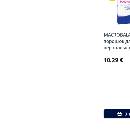
MACROBALA
порошок д
перорально
20 шт.
10.29 €
В 