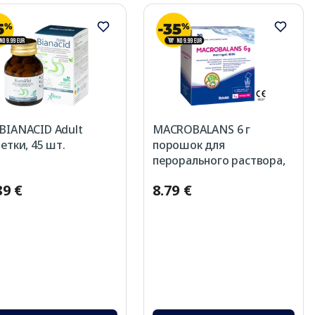
BIANACID Adult
MACROBALANS 6 г
етки, 45 шт.
порошок для
перорального раствора,
20 шт.
89 €
8.79 €