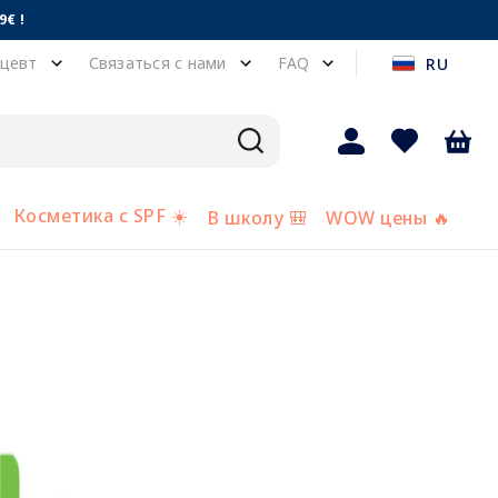
€ !
цевт
Связаться с нами
FAQ
RU
Косметика с SPF ☀️
В школу 🎒
WOW цены 🔥