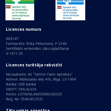
Licences numurs
A00147
Farmaceits: Ērika Pētersone, F-2146
Sertifikāts veterināro zāļu izplatīšanai
V-1511-25
Licences turētāja rekvizīti
Nosaukums: AS "Sentor Farm Aptiekas"
Adrese: Mūkusalas iela 41b, Rīga, LV-1004
Banka: SEB banka
SWIFT: UNLALV2X
Konts: LV75UNLA0055000329325
Reģ. Nr.: 55403012521
Zāļu valsts aģentūra