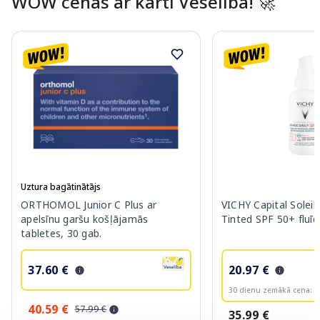
WOW cenas ar karti Veselība! 🚀​
Uztura bagātinātājs
ORTHOMOL Junior C Plus ar
VICHY Capital Soleil
apelsīnu garšu košļājamās
Tinted SPF 50+ fluīd
tabletes, 30 gab.
37.60 €
20.97 €
30 dienu zemākā cena:
2
40.59 €
57.99 €
35.99 €