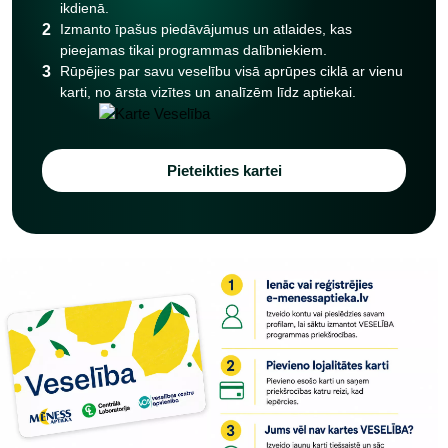
ikdienā.
2
Izmanto īpašus piedāvājumus un atlaides, kas
pieejamas tikai programmas dalībniekiem.
3
Rūpējies par savu veselību visā aprūpes ciklā ar vienu
karti, no ārsta vizītes un analīzēm līdz aptiekai.
Pieteikties kartei