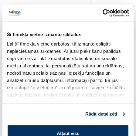
Pirkt
Pir
Standarta cena: 57.99 €
Standarta cena: 35.99 €
Page 1 of 10
Šī tīmekļa vietne izmanto sīkfailus
Lai šī tīmekļa vietne darbotos, tā izmanto obligāti
Izmanto punktus iepērkoties
nepieciešamās sīkdatnes. Ar jūsu piekrišanu papildus
e-menessaptieka.lv
!
šajā vietnē var tikt izmantotas statistikas un sociālo
mediju sīkdatnes, lai personalizētu saturu un reklāmas,
Biežāk uzdotie jautājumi un atbildes saistībā ar punktiem
nodrošinātu sociālo saziņas līdzekļu funkcijas un
analizētu mūsu datplūsmu. Informāciju par to, kā jūs
izmantojat šo vietni, mēs kopīgojam ar saviem sociālās
Cik daudz punktu uzkrājas par pirkumu?
saziņas līdzekļu, reklamēšanas un analīzes partneriem,
kuri to var apvienot ar citu informāciju, ko viņiem
sniedzat vai ko viņi apkopo, kad lietojat viņu
Kā es varu iztērēt uzkrātos punktus?
Rādīt detalizēti
pakalpojumus. Ja piekrītat šo papildu sīkdatņu
izmantošanai, lūdzu, atzīmējiet savu izvēli:
Atļaut visu
Cik ilgi ir derīgi uzkrātie punkti?