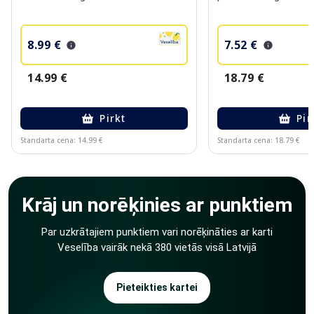
8.99 €
7.52 €
14.99 €
18.79 €
Pirkt
Pir
Standarta cena: 14.99 €
Standarta cena: 18.79 €
Page 1 of 10
Krāj un norēķinies ar punktiem
Par uzkrātajiem punktiem vari norēķināties ar karti
Veselība vairāk nekā 380 vietās visā Latvijā
Pieteikties kartei