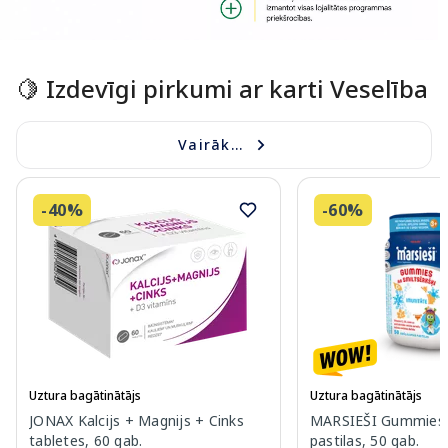
Page 1 of 1
🍋 Izdevīgi pirkumi ar karti Veselība
Vairāk...
-40%
-60%
Uztura bagātinātājs
Uztura bagātinātājs
JONAX Kalcijs + Magnijs + Cinks
MARSIEŠI Gummies 
tabletes, 60 gab.
pastilas, 50 gab.