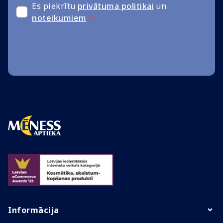
Es piekrītu
privātuma politikai
un
noteikumiem
*
Informācija