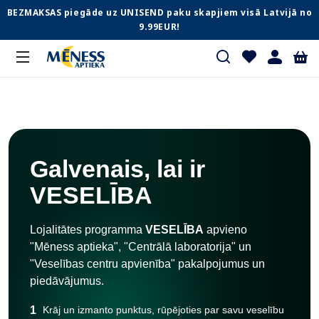
BEZMAKSAS piegāde uz UNISEND paku skapjiem visā Latvijā no
9.99EUR!
Galvenais, lai ir
VESELĪBA
Lojalitātes programma
VESELĪBA
apvieno
"Mēness aptieka", "Centrālā laboratorija" un
"Veselības centru apvienība" pakalpojumus un
piedāvājumus.
1
Krāj un izmanto punktus, rūpējoties par savu veselību