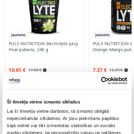
Jaunums
Jaunums
PULS NUTRITION Electrolyte Juicy
PULS NUTRITION Ele
Pear pulveris, 240 g
Orange-Mango pulver
10.61 €
7.37 €
17.69 €
12.29 €
Pirkt
Pir
Standarta cena: 17.69 €
Standarta cena: 12.29 €
Šī tīmekļa vietne izmanto sīkfailus
Page 1 of 10
Lai šī tīmekļa vietne darbotos, tā izmanto obligāti
nepieciešamās sīkdatnes. Ar jūsu piekrišanu papildus
Saules aizsardzībai vasarā ☀️
šajā vietnē var tikt izmantotas statistikas un sociālo
mediju sīkdatnes, lai personalizētu saturu un reklāmas,