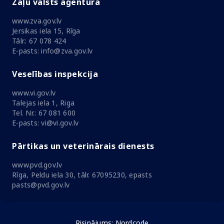
Zāļu valsts aģentūra
www.zva.gov.lv
Jersikas iela 15, Rīga
Tālr.: 67 078 424
E-pasts: info@zva.gov.lv
Veselības inspekcija
www.vi.gov.lv
Talejas iela 1, Riga
Tel. Nr.: 67 081 600
E-pasts: vi@vi.gov.lv
Pārtikas un veterinārais dienests
www.pvd.gov.lv
Rīga, Peldu iela 30, tālr. 67095230, epasts
pasts@pvd.gov.lv
Risinājums:
Nordcode