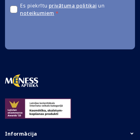
Es piekrītu
privātuma politikai
un
noteikumiem
*
Informācija