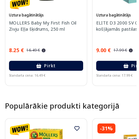
Uztura bagātinātājs
Uztura bagātinātājs
MOLLERS Baby My First Fish Oil
ELITE D3 2000 SV 
Zivju Eļļa šķidrums, 250 ml
košļājamās pastilas,
8.25 €
9.00 €
16.49 €
17.99 €
Pirkt
Pir
Standarta cena: 16.49 €
Standarta cena: 17.99 €
Page 1 of 15
Populārākie produkti kategorijā
-31%