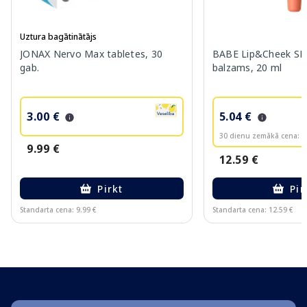
Uztura bagātinātājs
JONAX Nervo Max tabletes, 30
BABE Lip&Cheek SPF
gab.
balzams, 20 ml
3.00 €
5.04 €
30 dienu zemākā cena:
6
9.99 €
12.59 €
Pirkt
Pir
Standarta cena: 9.99 €
Standarta cena: 12.59 €
Page 1 of 10