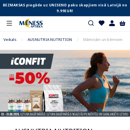
BEZMAKSAS piegāde uz UNISEND paku skapjiem visā Latvijā no
9.99EUR!
Veikals
AUSNUTRIA NUTRITION
Māmiņām un bērniem