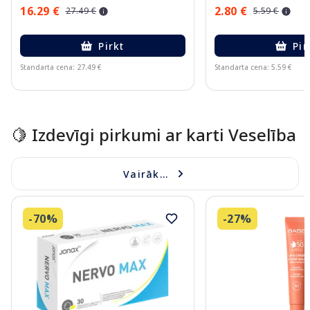
16.29 €
2.80 €
27.49 €
5.59 €
Pirkt
Pir
Standarta cena: 27.49 €
Standarta cena: 5.59 €
Page 1 of 10
🍋 Izdevīgi pirkumi ar karti Veselība
Vairāk...
-70%
-27%