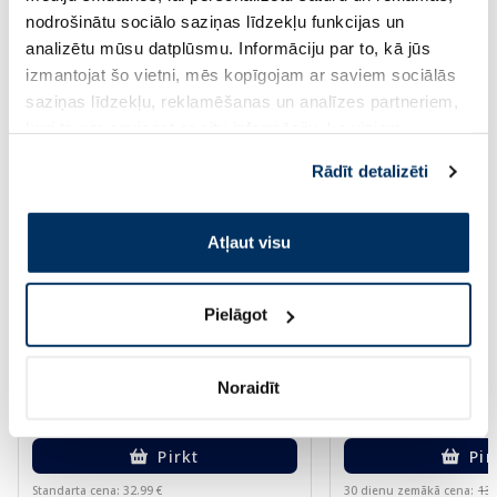
nodrošinātu sociālo saziņas līdzekļu funkcijas un
Vairāk...
analizētu mūsu datplūsmu. Informāciju par to, kā jūs
izmantojat šo vietni, mēs kopīgojam ar saviem sociālās
-60%
saziņas līdzekļu, reklamēšanas un analīzes partneriem,
kuri to var apvienot ar citu informāciju, ko viņiem
sniedzat vai ko viņi apkopo, kad lietojat viņu
Rādīt detalizēti
pakalpojumus. Ja piekrītat šo papildu sīkdatņu
izmantošanai, lūdzu, atzīmējiet savu izvēli:
Atļaut visu
EUCERIN Sun Oil Control SPF 50+
LA ROCHE-POSAY D
Pielāgot
saules aizsarglīdzeklis, 50 ml
Pediatrics SPF 50+ 
aizsarglīdzeklis, 50 
Noraidīt
13.20 €
12.62 €
32.99 €
13.19 €
Pirkt
Pir
Standarta cena: 32.99 €
30 dienu zemākā cena:
13.