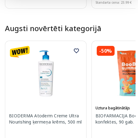
Standarta cena: 23.99 €
Page 1 of 10
Augsti novērtēti kategorijā
-50%
Uztura bagātinātājs
BIODERMA Atoderm Creme Ultra
BIOFARMACIJA BooB
Nourishing ķermeņa krēms, 500 ml
konfektes, 90 gab.