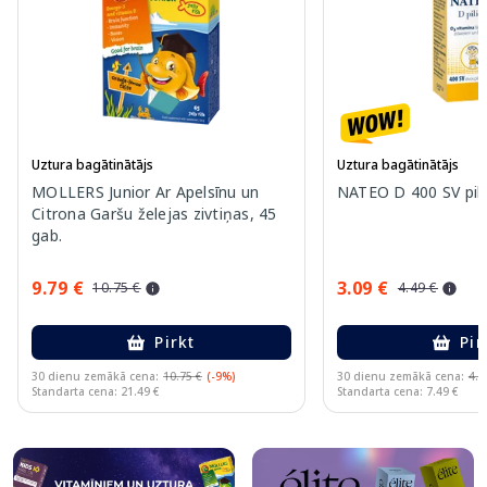
Uztura bagātinātājs
Uztura bagātinātājs
MOLLERS Junior Ar Apelsīnu un
NATEO D 400 SV pili
Citrona Garšu želejas zivtiņas, 45
gab.
9.79 €
3.09 €
10.75 €
4.49 €
Pirkt
Pir
30 dienu zemākā cena:
10.75 €
(-9%)
30 dienu zemākā cena:
4.4
Standarta cena: 21.49 €
Standarta cena: 7.49 €
Page 1 of 10