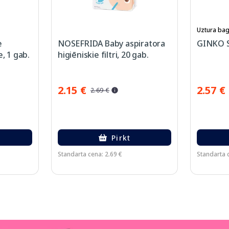
Uztura bag
e
NOSEFRIDA Baby aspiratora
GINKO Si
e, 1 gab.
higiēniskie filtri, 20 gab.
2.15 €
2.57 €
2.69 €
Pirkt
Standarta cena: 2.69 €
Standarta c