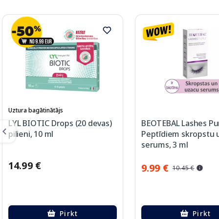
Uztura bagātinātājs
LYL BIOTIC Drops (20 devas)
BEOTEBAL Lashes Pu
pilieni, 10 ml
Peptīdiem skropstu 
serums, 3 ml
14.99 €
9.99 €
10.45 €
Pirkt
Pirkt