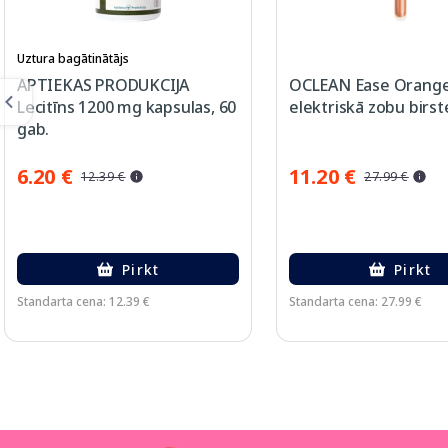
Uztura bagātinātājs
APTIEKAS PRODUKCIJA
OCLEAN Ease Orang
Lecitīns 1200 mg kapsulas, 60
elektriskā zobu birst
gab.
6.20 €
11.20 €
12.39 €
27.99 €
Pirkt
Pirkt
Standarta cena: 12.39 €
Standarta cena: 27.99 €
Page 1 of 3