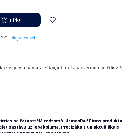
Pirkt
9 €
Piegādes veidi
 kazas piena pamata zīdaiņu barošanai vecumā no 0 līdz 6
ķirties no fotoattēlā redzamā. Uzmanību! Pirms produkta
udiet sastāvu uz iepakojuma. Precīzākais un aktuālākais