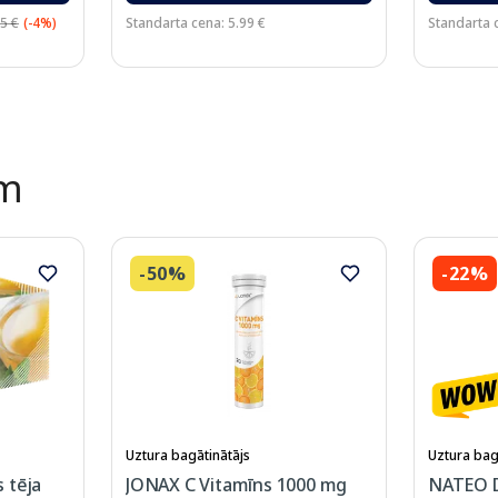
5 €
(-4%)
Standarta cena: 5.99 €
Standarta 
ēm
-50%
-22%
Uztura bagātinātājs
Uztura bag
 tēja
JONAX C Vitamīns 1000 mg
NATEO 