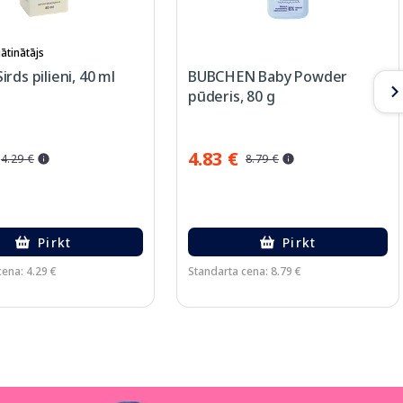
ātinātājs
rds pilieni, 40 ml
BUBCHEN Baby Powder
pūderis, 80 g
4.83 €
4.29 €
8.79 €
Pirkt
Pirkt
ena: 4.29 €
Standarta cena: 8.79 €