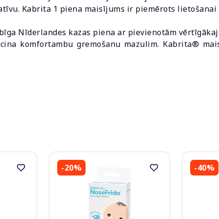
tīvu. Kabrita 1 piena maisījums ir piemērots lietošana
abīga Nīderlandes kazas piena ar pievienotām vērtīgākaj
icina komfortambu gremošanu mazulim. Kabrita® maisī
-20%
-40%