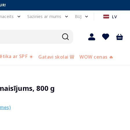
UR!
maceits
Sazinies ar mums
BUJ
LV
tika ar SPF ☀️
Gatavi skolai 🎒
WOW cenas 🔥
maisījums, 800 g
smes)