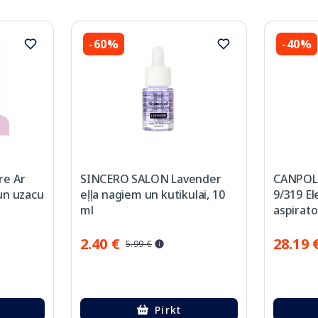
-60%
-40%
re Ar
SINCERO SALON Lavender
CANPOL 
un uzacu
eļļa nagiem un kutikulai, 10
9/319 El
ml
aspirato
2.40 €
28.19 
5.99 €
Pirkt