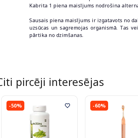
Kabrita 1 piena maisījums nodrošina alterna
Sausais piena maisījums ir izgatavots no d
uzsūcas un sagremojas organismā. Tas ve
pārtika no dzimšanas.
Citi pircēji interesējas
-50%
-60%