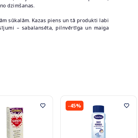
i no dzimšanas.
ām sūkalām. Kazas piens un tā produkti labi
jumi – sabalansēta, pilnvērtīga un maiga
-45%