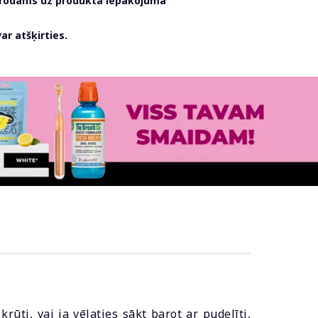
atrodams uz produkta iepakojuma
r atšķirties.
ūti, vai ja vēlaties sākt barot ar pudelīti,