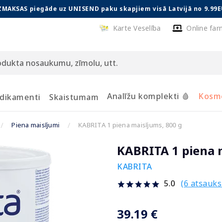
ZMAKSAS piegāde uz UNISEND paku skapjiem visā Latvijā no 9.99E
Karte Veselība
Online far
Analīžu komplekti 🩸
Kosmē
dikamenti
Skaistumam
Piena maisījumi
KABRITA 1 piena maisījums, 800 g
KABRITA 1 piena 
KABRITA
(6 atsauk
5.0
39.19 €