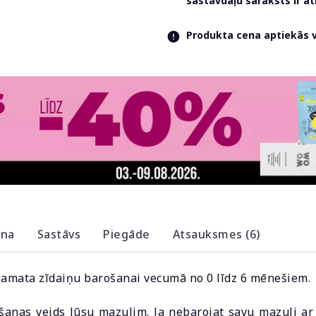
sastāvdaļu saraksts ir 
Produkta cena aptiekās va
ana
Sastāvs
Piegāde
Atsauksmes (6)
pamata zīdaiņu barošanai vecumā no 0 līdz 6 mēnešiem.
anas veids Jūsu mazulim. Ja nebarojat savu mazuli ar kr