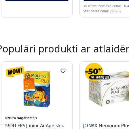
30 dienu zemākā cena:
10.4
Standarta cena: 20.89 €
Page 1 of 2
Populāri produkti ar atlaid
Uztura bagātinātājs
MOLLERS Junior Ar Apelsīnu
JONAX Nervonex Plus