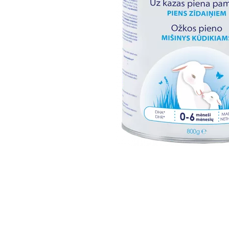
Item
1
of
1
Item
1
of
1