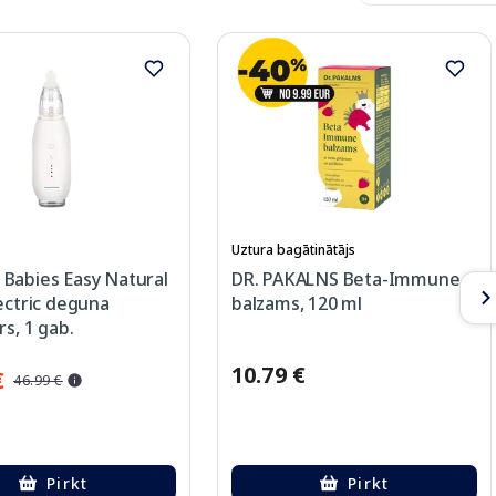
Uztura bagātinātājs
Babies Easy Natural
DR. PAKALNS Beta-Immune
ectric deguna
balzams, 120 ml
rs, 1 gab.
10.79 €
€
46.99 €
Pirkt
Pirkt