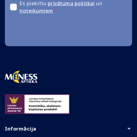
Es piekrītu
privātuma politikai
un
noteikumiem
*
Informācija