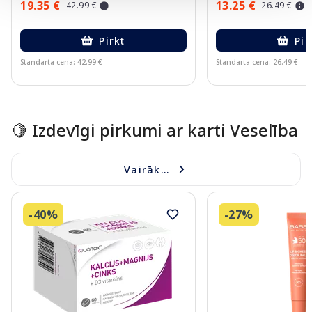
19.35 €
13.25 €
42.99 €
26.49 €
Pirkt
Pir
Standarta cena: 42.99 €
Standarta cena: 26.49 €
Page 1 of 10
🍋 Izdevīgi pirkumi ar karti Veselība
Vairāk...
-40%
-27%