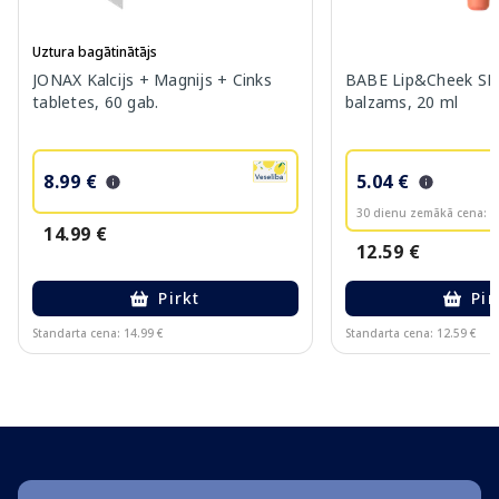
Uztura bagātinātājs
JONAX Kalcijs + Magnijs + Cinks
BABE Lip&Cheek SPF
tabletes, 60 gab.
balzams, 20 ml
8.99 €
5.04 €
30 dienu zemākā cena:
6
14.99 €
12.59 €
Pirkt
Pir
Standarta cena: 14.99 €
Standarta cena: 12.59 €
Page 1 of 10