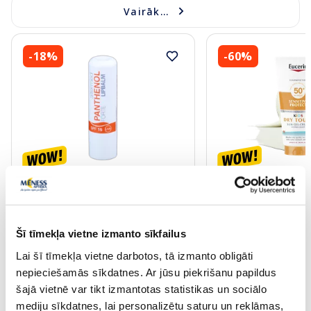
Vairāk...
-18%
-60%
ALTERMED Panthenol Forte SPF
EUCERIN Kids Dry T
15 lūpu balzams, 1 gab.
krēms-gels, 200 ml
Šī tīmekļa vietne izmanto sīkfailus
2.72 €
13.60 €
3.30 €
33.99 €
Lai šī tīmekļa vietne darbotos, tā izmanto obligāti
nepieciešamās sīkdatnes. Ar jūsu piekrišanu papildus
Pirkt
Pir
šajā vietnē var tikt izmantotas statistikas un sociālo
30 dienu zemākā cena:
3.30 €
(-18%)
Standarta cena: 33.99 €
mediju sīkdatnes, lai personalizētu saturu un reklāmas,