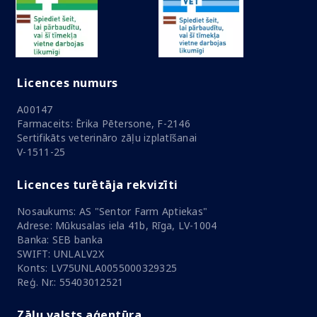
Licences numurs
A00147
Farmaceits: Ērika Pētersone, F-2146
Sertifikāts veterināro zāļu izplatīšanai
V-1511-25
Licences turētāja rekvizīti
Nosaukums: AS "Sentor Farm Aptiekas"
Adrese: Mūkusalas iela 41b, Rīga, LV-1004
Banka: SEB banka
SWIFT: UNLALV2X
Konts: LV75UNLA0055000329325
Reģ. Nr.: 55403012521
Zāļu valsts aģentūra