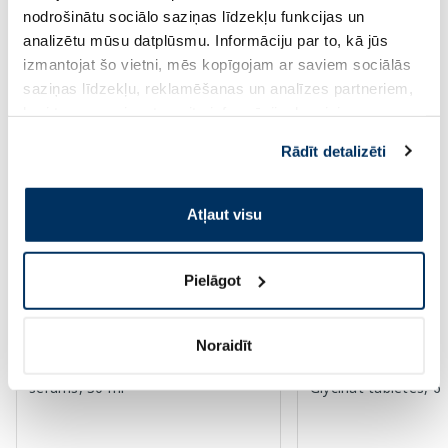
Standarta cena: 6.39 €
nodrošinātu sociālo saziņas līdzekļu funkcijas un
Page 1 of 10
analizētu mūsu datplūsmu. Informāciju par to, kā jūs
izmantojat šo vietni, mēs kopīgojam ar saviem sociālās
Augsti novērtēti kategorijā
saziņas līdzekļu, reklamēšanas un analīzes partneriem,
kuri to var apvienot ar citu informāciju, ko viņiem
sniedzat vai ko viņi apkopo, kad lietojat viņu
Rādīt detalizēti
-55%
-50%
pakalpojumus. Ja piekrītat šo papildu sīkdatņu
izmantošanai, lūdzu, atzīmējiet savu izvēli:
Atļaut visu
Pielāgot
Uztura bagātinātājs
Noraidīt
EUCERIN Sun Oil SPF 50+ Control
NEW NORDIC Magic
serums, 30 ml
Glycinat tabletes, 6