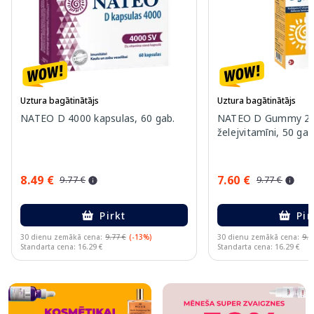
Uztura bagātinātājs
Uztura bagātinātājs
NATEO D 4000 kapsulas, 60 gab.
NATEO D Gummy 20
želejvitamīni, 50 gab
8.49 €
7.60 €
9.77 €
9.77 €
Pirkt
Pir
30 dienu zemākā cena:
9.77 €
(-13%)
30 dienu zemākā cena:
9.7
Standarta cena: 16.29 €
Standarta cena: 16.29 €
Page 1 of 10