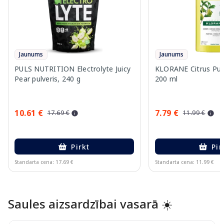
Jaunums
Jaunums
PULS NUTRITION Electrolyte Juicy
KLORANE Citrus Pul
Pear pulveris, 240 g
200 ml
10.61 €
7.79 €
17.69 €
11.99 €
Pirkt
Pir
Standarta cena: 17.69 €
Standarta cena: 11.99 €
Page 1 of 10
Saules aizsardzībai vasarā ☀️