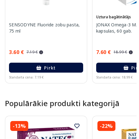
Uztura bagātinātājs
SENSODYNE Fluoride zobu pasta,
JONAX Omega-3 MA
75 ml
kapsulas, 60 gab.
3.60 €
7.60 €
7.19 €
18.99 €
Pirkt
Pir
Standarta cena: 7.19 €
Standarta cena: 18.99 €
Page 1 of 15
Populārākie produkti kategorijā
-13%
-22%