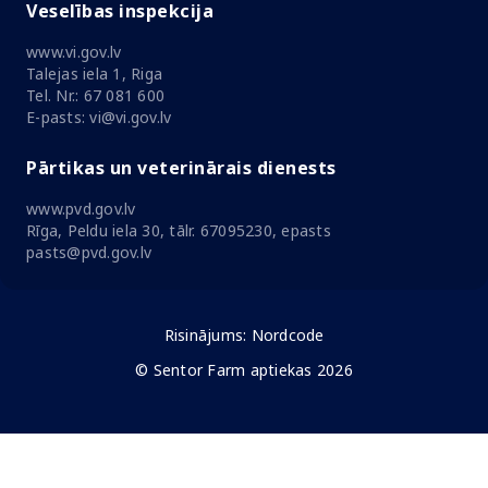
Veselības inspekcija
www.vi.gov.lv
Talejas iela 1, Riga
Tel. Nr.: 67 081 600
E-pasts: vi@vi.gov.lv
Pārtikas un veterinārais dienests
www.pvd.gov.lv
Rīga, Peldu iela 30, tālr. 67095230, epasts
pasts@pvd.gov.lv
Risinājums:
Nordcode
© Sentor Farm aptiekas 2026