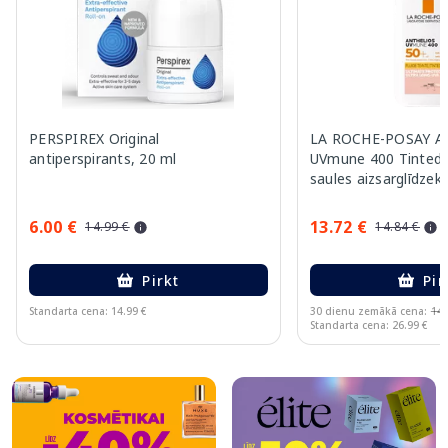
PERSPIREX Original
LA ROCHE-POSAY An
antiperspirants, 20 ml
UVmune 400 Tinted 
saules aizsarglīdzekl
6.00 €
13.72 €
14.99 €
14.84 €
Pirkt
Pir
Standarta cena: 14.99 €
30 dienu zemākā cena:
14.
Standarta cena: 26.99 €
Page 1 of 8