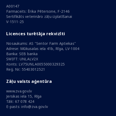
A00147
Farmaceits: Ērika Pētersone, F-2146
Sertifikāts veterināro zāļu izplatīšanai
V-1511-25
Licences turētāja rekvizīti
Nosaukums: AS "Sentor Farm Aptiekas"
Adrese: Mūkusalas iela 41b, Rīga, LV-1004
Banka: SEB banka
SWIFT: UNLALV2X
Konts: LV75UNLA0055000329325
Reģ. Nr.: 55403012521
Zāļu valsts aģentūra
www.zva.gov.lv
Jersikas iela 15, Rīga
Tālr.: 67 078 424
E-pasts: info@zva.gov.lv