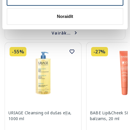
Page 1 of 10
🍋 Izdevīgi pirkumi ar karti Veselība
Noraidīt
Vairāk...
-55%
-27%
URIAGE Cleansing oil dušas eļļa,
BABE Lip&Cheek SPF
1000 ml
balzams, 20 ml