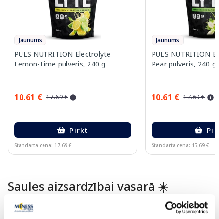
Jaunums
Jaunums
PULS NUTRITION Electrolyte
PULS NUTRITION Elec
Lemon-Lime pulveris, 240 g
Pear pulveris, 240 g
10.61 €
10.61 €
17.69 €
17.69 €
Pirkt
Pir
Standarta cena: 17.69 €
Standarta cena: 17.69 €
Page 1 of 10
Saules aizsardzībai vasarā ☀️
Vairāk...