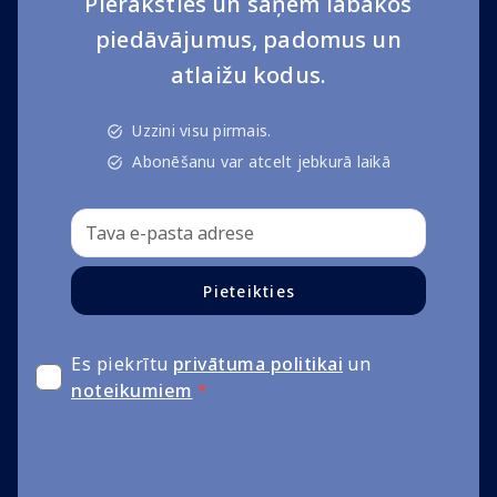
Pieraksties un saņem labākos
piedāvājumus, padomus un
atlaižu kodus.
Uzzini visu pirmais.
Abonēšanu var atcelt jebkurā laikā
Pieteikties
Es piekrītu
privātuma politikai
un
noteikumiem
*