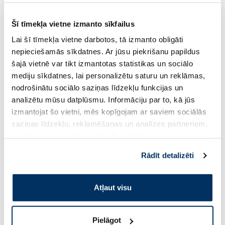
Šī tīmekļa vietne izmanto sīkfailus
-18%
-60%
Lai šī tīmekļa vietne darbotos, tā izmanto obligāti
nepieciešamās sīkdatnes. Ar jūsu piekrišanu papildus
šajā vietnē var tikt izmantotas statistikas un sociālo
mediju sīkdatnes, lai personalizētu saturu un reklāmas,
nodrošinātu sociālo saziņas līdzekļu funkcijas un
analizētu mūsu datplūsmu. Informāciju par to, kā jūs
izmantojat šo vietni, mēs kopīgojam ar saviem sociālās
ALTERMED Panthenol Forte SPF
EUCERIN Kids Dry T
saziņas līdzekļu, reklamēšanas un analīzes partneriem,
15 lūpu balzams, 1 gab.
krēms-gels, 200 ml
kuri to var apvienot ar citu informāciju, ko viņiem
sniedzat vai ko viņi apkopo, kad lietojat viņu
Rādīt detalizēti
pakalpojumus. Ja piekrītat šo papildu sīkdatņu
2.72 €
13.60 €
3.30 €
33.99 €
izmantošanai, lūdzu, atzīmējiet savu izvēli:
Atļaut visu
Pirkt
Pir
30 dienu zemākā cena:
3.30 €
(-18%)
Standarta cena: 33.99 €
Standarta cena: 6.39 €
Pielāgot