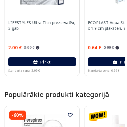
LIFESTYLES Ultra Thin prezervatīvi,
ECOPLAST Aqua Stop
3 gab.
x 1.9 cm plāksteri, 8
2.00 €
0.64 €
3.99 €
0.99 €
Pirkt
Pir
Standarta cena: 3.99 €
Standarta cena: 0.99 €
Page 1 of 10
Populārākie produkti kategorijā
-60%