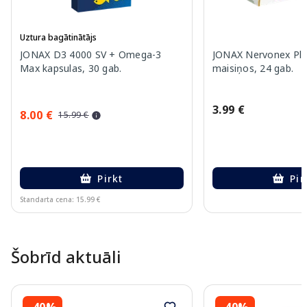
Uztura bagātinātājs
JONAX D3 4000 SV + Omega-3
JONAX Nervonex Plu
Max kapsulas, 30 gab.
maisiņos, 24 gab.
3.99 €
8.00 €
15.99 €
Pirkt
Pir
Standarta cena: 15.99 €
Page 1 of 10
Šobrīd aktuāli