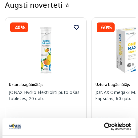
Augsti novērtēti ⭐
-40%
-60%
Uztura bagātinātājs
Uztura bagātinātājs
JONAX Hydro Elektrolīti putojošās
JONAX Omega-3 MA
tabletes, 20 gab.
kapsulas, 60 gab.
2.99 €
7.60 €
4.99 €
18.99 €
Pirkt
Pir