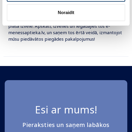
produktus, kas iepriekš izvērtēti un izstrādāti
uzņēmuma rūpnīcās.
Noraidīt
E-menessaptieka.lv pieejami zīmola Jonax produkti
plašā izvēlē. Apskati, izvēlies un iegādājies tos e-
menessaptieka.lv, un saņem tos ērtā veidā, izmantojot
mūsu piedāvātos piegādes pakalpojumus!
Esi ar mums!
Pieraksties un saņem labākos