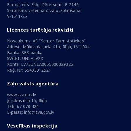
Farmaceits: Ērika Pētersone, F-2146
Sertifikāts veterināro zāļu izplatīšanai
V-1511-25
Licences turētāja rekvizīti
Nosaukums: AS "Sentor Farm Aptiekas"
Adrese: Mūkusalas iela 41b, Rīga, LV-1004
Banka: SEB banka
SWIFT: UNLALV2X
Konts: LV75UNLA0055000329325
Reģ. Nr.: 55403012521
Zāļu valsts aģentūra
www.zva.gov.lv
Jersikas iela 15, Rīga
Tālr.: 67 078 424
E-pasts: info@zva.gov.lv
Veselības inspekcija