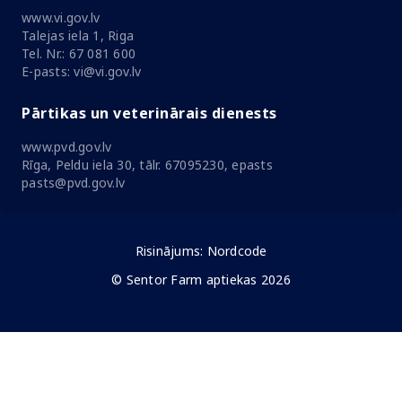
www.vi.gov.lv
Talejas iela 1, Riga
Tel. Nr.: 67 081 600
E-pasts: vi@vi.gov.lv
Pārtikas un veterinārais dienests
www.pvd.gov.lv
Rīga, Peldu iela 30, tālr. 67095230, epasts
pasts@pvd.gov.lv
Risinājums:
Nordcode
© Sentor Farm aptiekas 2026