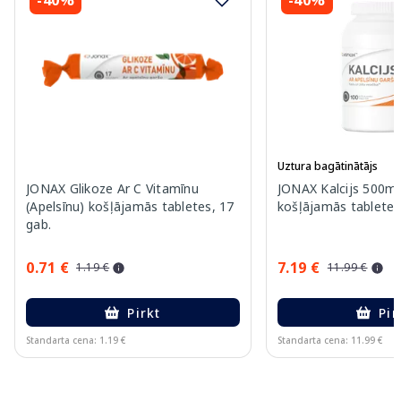
-40%
-40%
Uztura bagātinātājs
JONAX Glikoze Ar C Vitamīnu
JONAX Kalcijs 500m
(Apelsīnu) košļājamās tabletes, 17
košļājamās tabletes
gab.
0.71 €
7.19 €
1.19 €
11.99 €
Pirkt
Pir
Standarta cena: 1.19 €
Standarta cena: 11.99 €
Page 1 of 10