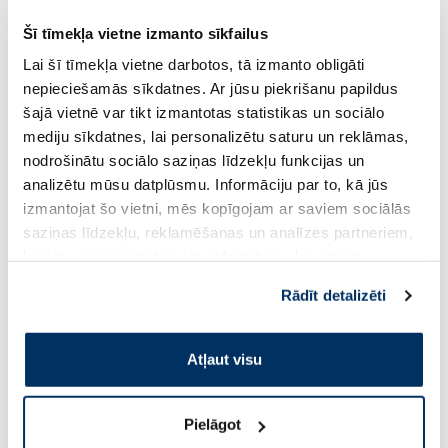
Standarta cena: 4.99 €
Standarta cena: 18.99 €
Šī tīmekļa vietne izmanto sīkfailus
Page 1 of 10
Lai šī tīmekļa vietne darbotos, tā izmanto obligāti
nepieciešamās sīkdatnes. Ar jūsu piekrišanu papildus
šajā vietnē var tikt izmantotas statistikas un sociālo
mediju sīkdatnes, lai personalizētu saturu un reklāmas,
Jonax produktu piedāvājums
nodrošinātu sociālo saziņas līdzekļu funkcijas un
JONAX zīmola farmācijas uzņēmums Jonnex-Farma ir
analizētu mūsu datplūsmu. Informāciju par to, kā jūs
daļa no Olpha grupas, kurā ietilpst tādi atpazīstami
izmantojat šo vietni, mēs kopīgojam ar saviem sociālās
ražotāji kā Silvanols un Rīgas Farmaceitiskā Fabrika,
saziņas līdzekļu, reklamēšanas un analīzes partneriem,
kas lepojas ar daudzu gadu pieredzi uztura
kuri to var apvienot ar citu informāciju, ko viņiem
bagātinātāju, medicīnisko ierīču, kosmētikas un
sniedzat vai ko viņi apkopo, kad lietojat viņu
bezrecepšu (OTC) medikamentu izstrādē un ražošanā.
Rādīt detalizēti
pakalpojumus. Ja piekrītat šo papildu sīkdatņu
Jonnex-Farma, kam pieder zīmols JONAX, piedāvā
izmantošanai, lūdzu, atzīmējiet savu izvēli:
efektīvus un inovatīvus produktus ar rūpīgi
Atļaut visu
piemeklētām aktīvo vielu kompozīcijām, kuras
piemērotas patērētājiem dažādos dzīves posmos un
sniedz iespēju dzīvot aktīvu un veselīgu dzīvi. Zīmola
Pielāgot
JONAX produktu portfolio ietver vairāk nekā 100