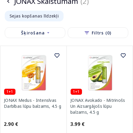
JONAX Skaistumam
(2)
Sejas kopšanas līdzekļi
Šķirošana
Filtrs (0)
1+1
1+1
JONAX Avokado - Mitrinošs
JONAX Medus - Intensīvas
Un Aizsargājošs lūpu
Darbības lūpu balzams, 4.5 g
balzams, 4.5 g
3.99 €
2.90 €