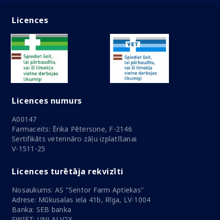
Licences
Licences numurs
A00147
Farmaceits: Ērika Pētersone, F-2146
Sertifikāts veterināro zāļu izplatīšanai
V-1511-25
Licences turētāja rekvizīti
Nosaukums: AS "Sentor Farm Aptiekas"
Adrese: Mūkusalas iela 41b, Rīga, LV-1004
Banka: SEB banka
SWIFT: UNLALV2X