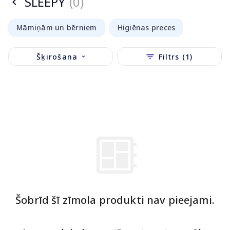
SLEEPY
(0)
Māmiņām un bērniem
Higiēnas preces
Šķirošana
Filtrs (1)
Šobrīd šī zīmola produkti nav pieejami.