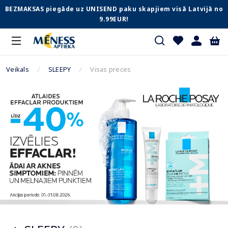
BEZMAKSAS piegāde uz UNISEND paku skapjiem visā Latvijā no
9.99EUR!
Veikals
SLEEPY
Visas preces