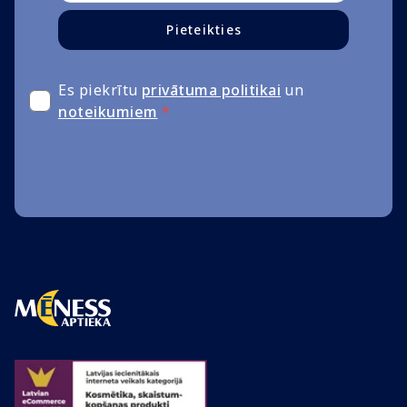
Pieteikties
Es piekrītu
privātuma politikai
un
noteikumiem
*