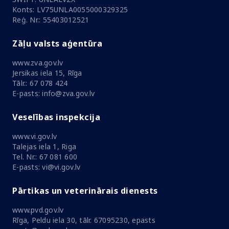
Konts: LV75UNLA0055000329325
Reģ. Nr.: 55403012521
Zāļu valsts aģentūra
www.zva.gov.lv
Jersikas iela 15, Rīga
Tālr.: 67 078 424
E-pasts: info@zva.gov.lv
Veselības inspekcija
www.vi.gov.lv
Talejas iela 1, Riga
Tel. Nr.: 67 081 600
E-pasts: vi@vi.gov.lv
Pārtikas un veterinārais dienests
www.pvd.gov.lv
Rīga, Peldu iela 30, tālr. 67095230, epasts