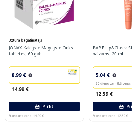
Uztura bagātinātājs
JONAX Kalcijs + Magnijs + Cinks
BABE Lip&Cheek SPF
tabletes, 60 gab.
balzams, 20 ml
8.99 €
5.04 €
30 dienu zemākā cena:
6
14.99 €
12.59 €
Pirkt
Pir
Standarta cena: 14.99 €
Standarta cena: 12.59 €
Page 1 of 10