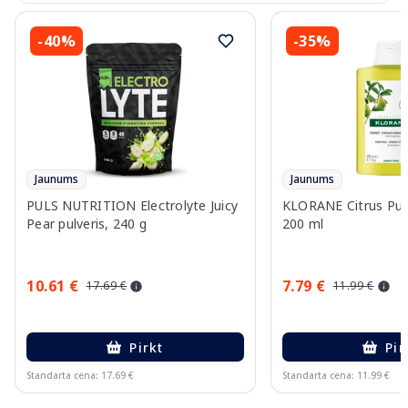
-40%
-35%
Jaunums
Jaunums
PULS NUTRITION Electrolyte Juicy
KLORANE Citrus Pul
Pear pulveris, 240 g
200 ml
10.61 €
7.79 €
17.69 €
11.99 €
Pirkt
Pir
Standarta cena: 17.69 €
Standarta cena: 11.99 €
Page 1 of 10