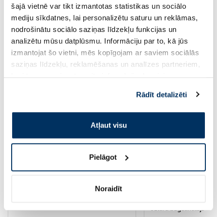
šajā vietnē var tikt izmantotas statistikas un sociālo
mediju sīkdatnes, lai personalizētu saturu un reklāmas,
Pirkt
Pir
nodrošinātu sociālo saziņas līdzekļu funkcijas un
30 dienu zemākā cena:
3.30 €
(-18%)
Standarta cena: 33.99 €
analizētu mūsu datplūsmu. Informāciju par to, kā jūs
Standarta cena: 6.39 €
izmantojat šo vietni, mēs kopīgojam ar saviem sociālās
Page 1 of 10
saziņas līdzekļu, reklamēšanas un analīzes partneriem,
kuri to var apvienot ar citu informāciju, ko viņiem
Augsti novērtēti kategorijā
sniedzat vai ko viņi apkopo, kad lietojat viņu
Rādīt detalizēti
pakalpojumus. Ja piekrītat šo papildu sīkdatņu
izmantošanai, lūdzu, atzīmējiet savu izvēli:
-55%
-50%
Atļaut visu
Pielāgot
Noraidīt
Uztura bagātinātājs