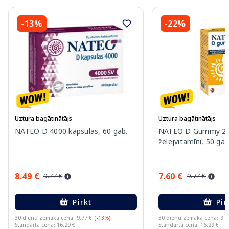
-13%
-22%
Uztura bagātinātājs
Uztura bagātinātājs
NATEO D 4000 kapsulas, 60 gab.
NATEO D Gummy 20
želejvitamīni, 50 gab
8.49 €
7.60 €
9.77 €
9.77 €
Pirkt
Pir
30 dienu zemākā cena:
9.77 €
(-13%)
30 dienu zemākā cena:
9.7
Standarta cena: 16.29 €
Standarta cena: 16.29 €