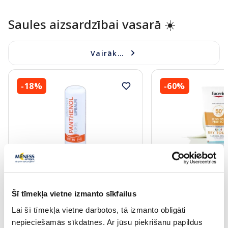
Saules aizsardzībai vasarā ☀️
Vairāk...
-18%
-60%
ALTERMED Panthenol Forte SPF
EUCERIN Kids Dry T
15 lūpu balzams, 1 gab.
krēms-gels, 200 ml
Šī tīmekļa vietne izmanto sīkfailus
Lai šī tīmekļa vietne darbotos, tā izmanto obligāti
nepieciešamās sīkdatnes. Ar jūsu piekrišanu papildus
2.72 €
13.60 €
3.30 €
33.99 €