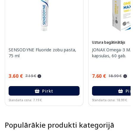
Uztura bagātinātājs
SENSODYNE Fluoride zobu pasta,
JONAX Omega-3 MA
75 ml
kapsulas, 60 gab.
3.60 €
7.60 €
7.19 €
18.99 €
Pirkt
Pir
Standarta cena: 7.19 €
Standarta cena: 18.99 €
Page 1 of 15
Populārākie produkti kategorijā