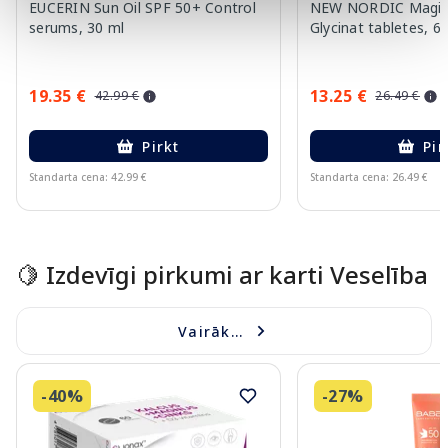
EUCERIN Sun Oil SPF 50+ Control
NEW NORDIC Magic
serums, 30 ml
Glycinat tabletes, 6
19.35 €
13.25 €
42.99 €
26.49 €
Pirkt
Pir
Standarta cena: 42.99 €
Standarta cena: 26.49 €
Page 1 of 10
🍋 Izdevīgi pirkumi ar karti Veselība
Vairāk...
-40%
-27%