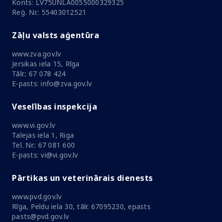
Konts: LV75UNLA0055000329325
Reģ. Nr.: 55403012521
Zāļu valsts aģentūra
www.zva.gov.lv
Jersikas iela 15, Rīga
Tālr.: 67 078 424
E-pasts: info@zva.gov.lv
Veselības inspekcija
www.vi.gov.lv
Talejas iela 1, Riga
Tel. Nr.: 67 081 600
E-pasts: vi@vi.gov.lv
Pārtikas un veterinārais dienests
www.pvd.gov.lv
Rīga, Peldu iela 30, tālr. 67095230, epasts
pasts@pvd.gov.lv