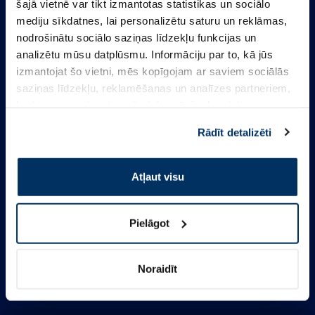
šajā vietnē var tikt izmantotas statistikas un sociālo
mediju sīkdatnes, lai personalizētu saturu un reklāmas,
Informācija
nodrošinātu sociālo saziņas līdzekļu funkcijas un
analizētu mūsu datplūsmu. Informāciju par to, kā jūs
izmantojat šo vietni, mēs kopīgojam ar saviem sociālās
Kontakti
saziņas līdzekļu, reklamēšanas un analīzes partneriem,
kuri to var apvienot ar citu informāciju, ko viņiem
sniedzat vai ko viņi apkopo, kad lietojat viņu
Ātrā izvēlne
Rādīt detalizēti
pakalpojumus. Ja piekrītat šo papildu sīkdatņu
izmantošanai, lūdzu, atzīmējiet savu izvēli:
Sekojiet mums
Atļaut visu
Facebook
Pielāgot
Instagram
TikTok
Noraidīt