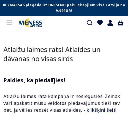
BEZMAKSAS piegāde uz UNISEND paku skapjiem visā Latvijā no
9.99EUR!
Atlaižu laimes rats! Atlaides un
dāvanas no visas sirds
Paldies, ka piedalījies!