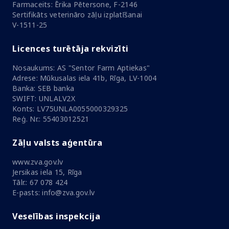
Licences numurs
A00147
Farmaceits: Ērika Pētersone, F-2146
Sertifikāts veterināro zāļu izplatīšanai
V-1511-25
Licences turētāja rekvizīti
Nosaukums: AS "Sentor Farm Aptiekas"
Adrese: Mūkusalas iela 41b, Rīga, LV-1004
Banka: SEB banka
SWIFT: UNLALV2X
Konts: LV75UNLA0055000329325
Reģ. Nr.: 55403012521
Zāļu valsts aģentūra