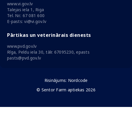
www.zva.gov.lv
Jersikas iela 15, Rīga
Tālr.: 67 078 424
E-pasts: info@zva.gov.lv
Veselības inspekcija
www.vi.gov.lv
Talejas iela 1, Riga
Tel. Nr.: 67 081 600
E-pasts: vi@vi.gov.lv
Pārtikas un veterinārais dienests
www.pvd.gov.lv
Rīga, Peldu iela 30, tālr. 67095230, epasts
pasts@pvd.gov.lv
Risinājums:
Nordcode