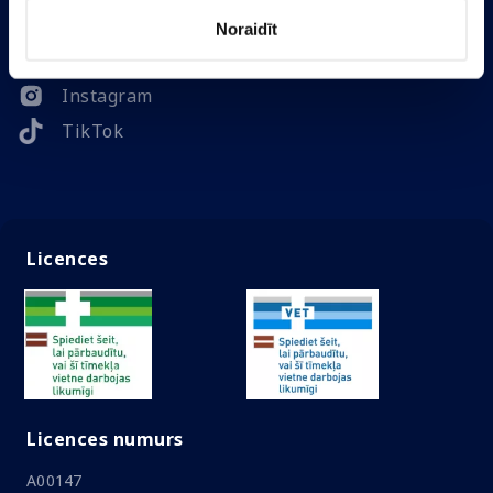
Noraidīt
Kontakti
Ātrā izvēlne
Sekojiet mums
Facebook
Instagram
TikTok
Licences