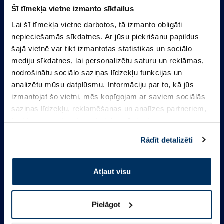
Es piekrītu
privātuma politikai
un
Šī tīmekļa vietne izmanto sīkfailus
noteikumiem
*
Lai šī tīmekļa vietne darbotos, tā izmanto obligāti
nepieciešamās sīkdatnes. Ar jūsu piekrišanu papildus
šajā vietnē var tikt izmantotas statistikas un sociālo
mediju sīkdatnes, lai personalizētu saturu un reklāmas,
nodrošinātu sociālo saziņas līdzekļu funkcijas un
analizētu mūsu datplūsmu. Informāciju par to, kā jūs
izmantojat šo vietni, mēs kopīgojam ar saviem sociālās
saziņas līdzekļu, reklamēšanas un analīzes partneriem,
kuri to var apvienot ar citu informāciju, ko viņiem
sniedzat vai ko viņi apkopo, kad lietojat viņu
Rādīt detalizēti
pakalpojumus. Ja piekrītat šo papildu sīkdatņu
izmantošanai, lūdzu, atzīmējiet savu izvēli:
Atļaut visu
Informācija
Pielāgot