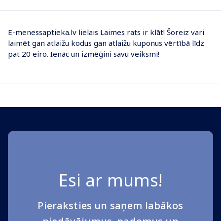
Atlaižu laimes rata kampaņa ir noslēgusies. Zemāk
vari apskatīt mūsu veidotos piedāvājumus tieši tev,
bet, ja vēlies redzēt visas atlaides, -
klikšķini šeit
!
E-menessaptieka.lv lielais Laimes rats ir klāt! Šoreiz vari
laimēt gan atlaižu kodus gan atlaižu kuponus vērtībā līdz
pat 20 eiro. Ienāc un izmēģini savu veiksmi!