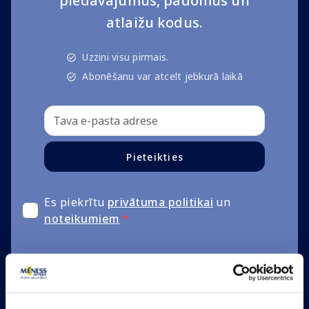
Esi ar mums!
Pieraksties un saņem labākos
piedāvājumus, padomus un
atlaižu kodus.
Uzzini visu pirmais.
Abonēšanu var atcelt jebkurā laikā
Pieteikties