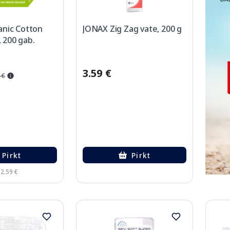
nic Cotton
JONAX Zig Zag vate, 200 g
, 200 gab.
3.59 €
 €
Pirkt
Pirkt
 2.59 €