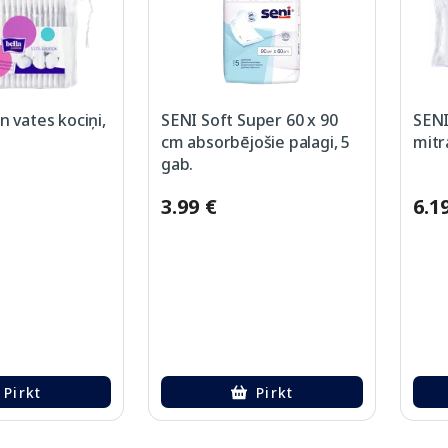
 vates kociņi,
SENI Soft Super 60 x 90
SENI
cm absorbējošie palagi, 5
mitr
gab.
3.99 €
6.1
Pirkt
Pirkt