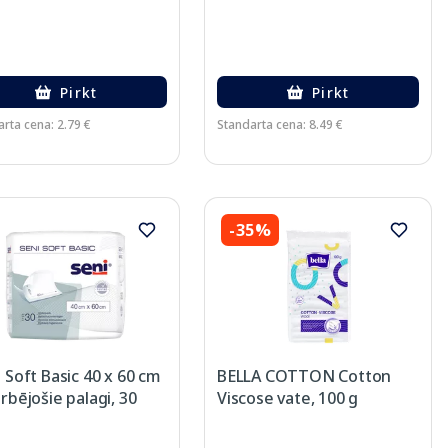
Pirkt
Pirkt
rta cena: 2.79 €
Standarta cena: 8.49 €
-35%
 Soft Basic 40 x 60 cm
BELLA COTTON Cotton
rbējošie palagi, 30
Viscose vate, 100 g