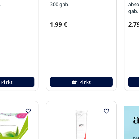
.
300 gab.
abso
gab.
1.99 €
2.7
Pirkt
Pirkt