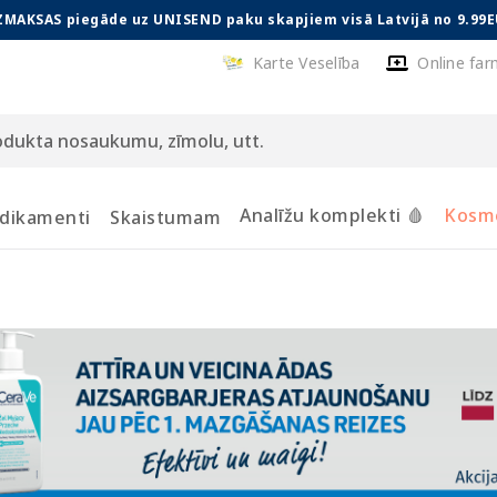
ZMAKSAS piegāde uz UNISEND paku skapjiem visā Latvijā no 9.99E
Karte Veselība
Online far
Analīžu komplekti 🩸
Kosmē
dikamenti
Skaistumam