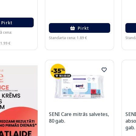
Pirkt
Pirkt
ā cena:
Standarta cena: 1.89 €
Standa
 1.99 €
SENI Care mitrās salvetes,
SENI
80 gab.
abso
gab.