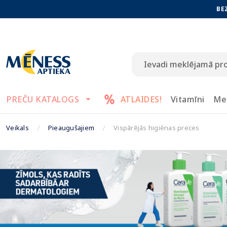
BE
PREČU KATALOGS
ATLAIDES!
Vitamīni
Me
Veikals
Pieaugušajiem
Vispārējās higiēnas preces