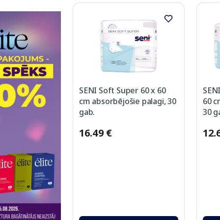
SENI Soft Super 60 x 60
SENI
cm absorbējošie palagi, 30
60 c
gab.
30 g
16.49 €
12.