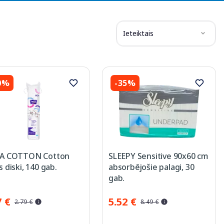
Ieteiktais
0%
-35%
LA COTTON Cotton
SLEEPY Sensitive 90x60 cm
s diski, 140 gab.
absorbējošie palagi, 30
gab.
7 €
5.52 €
2.79 €
8.49 €