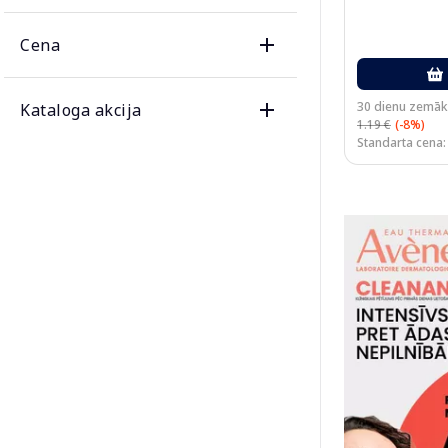
Cena
30 dienu zemāk
Kataloga akcija
1.19 €
(-8%)
Standarta cena: