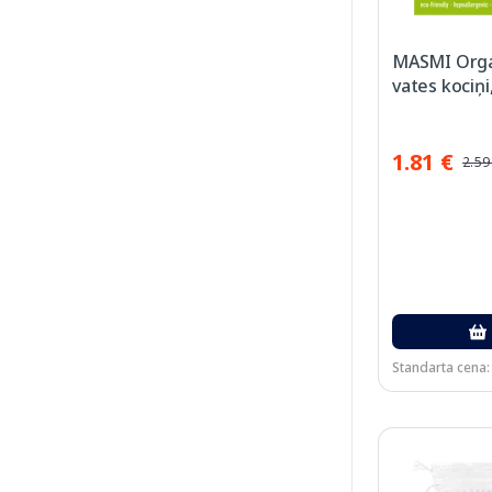
MASMI Orga
vates kociņi
1.81 €
2.59
Standarta cena: