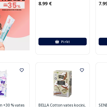
8.99 €
7.9
Pirkt
n +30 % vates
BELLA Cotton vates kociņi,
SENI