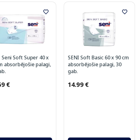
 Seni Soft Super 40 x
SENI Soft Basic 60 x 90 cm
m absorbējošie palagi,
absorbējošie palagi, 30
ab.
gab.
69 €
14.99 €