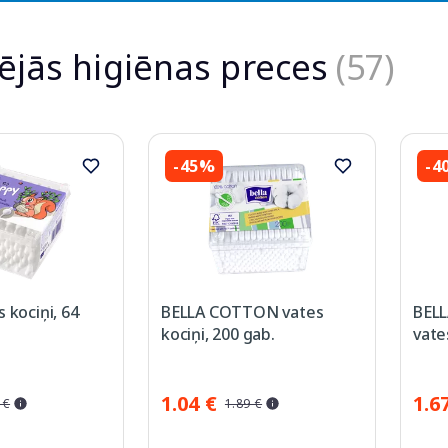
ējās higiēnas preces
(57)
-45%
-4
 kociņi, 64
BELLA COTTON vates
BEL
kociņi, 200 gab.
vate
1.04 €
1.6
 €
1.89 €