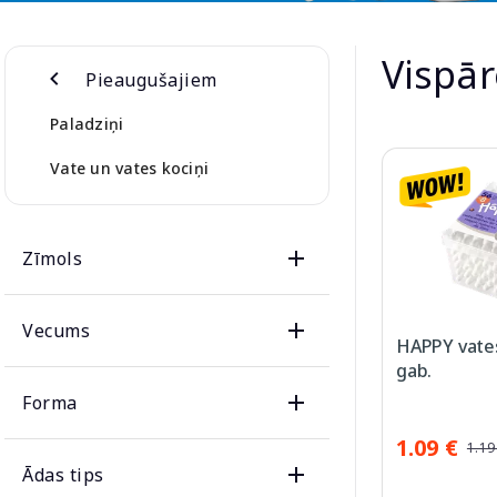
Vispār
Pieaugušajiem
Paladziņi
Vate un vates kociņi
Zīmols
Vecums
HAPPY vates
gab.
Forma
1.09 €
1.19
Ādas tips