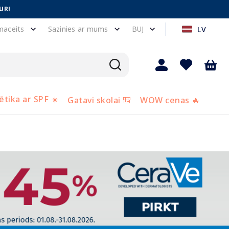
UR!
maceits
Sazinies ar mums
BUJ
LV
tika ar SPF ☀️
Gatavi skolai 🎒
WOW cenas 🔥