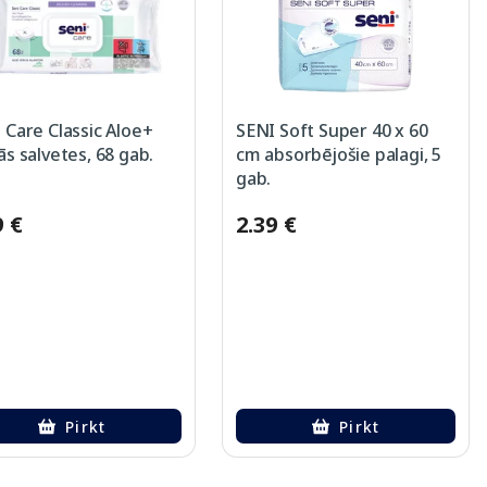
 Care Classic Aloe+
SENI Soft Super 40 x 60
ās salvetes, 68 gab.
cm absorbējošie palagi, 5
gab.
9 €
2.39 €
Pirkt
Pirkt