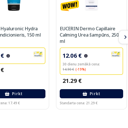
 Hyaluronic Hydra
EUCERIN Dermo Capillaire
dicionieris, 150 ml
Calming Urea šampūns, 250
ml
 €
12.06 €
30 dienu zemākā cena:
 €
14.90 €
(-19%)
21.29 €
Pirkt
Pirkt
cena: 17.49 €
Standarta cena: 21.29 €