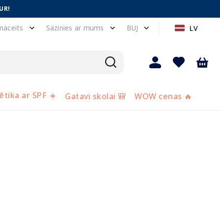
UR!
maceits
Sazinies ar mums
BUJ
LV
tika ar SPF ☀️
Gatavi skolai 🎒
WOW cenas 🔥