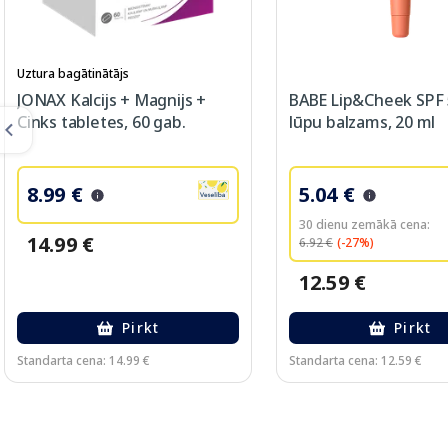
Uztura bagātinātājs
JONAX Kalcijs + Magnijs +
BABE Lip&Cheek SPF
Cinks tabletes, 60 gab.
lūpu balzams, 20 ml
8.99 €
5.04 €
30 dienu zemākā cena:
14.99 €
6.92 €
(-27%)
12.59 €
Pirkt
Pirkt
Standarta cena: 14.99 €
Standarta cena: 12.59 €
Page 1 of 2