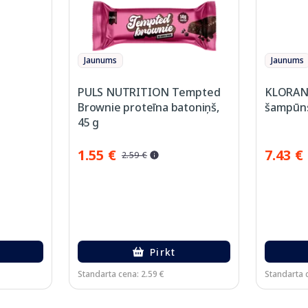
Jaunums
Jaunums
PULS NUTRITION Tempted
KLORANE
Brownie proteīna batoniņš,
šampūns
45 g
1.55 €
7.43 €
2.59 €
Pirkt
Standarta cena: 2.59 €
Standarta 