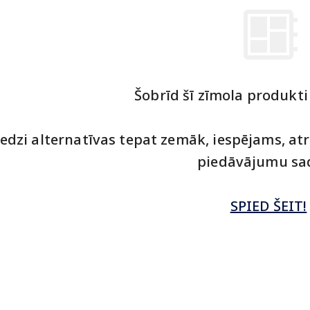
Šobrīd šī zīmola produkti
redzi alternatīvas tepat zemāk, iespējams, at
piedāvājumu sad
SPIED ŠEIT!