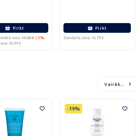
Pirkt
Pirkt
emākā cena:
15.50 €
(-5%)
Standarta cena: 10.79 €
cena: 30.99 €
Vairāk...
-19%