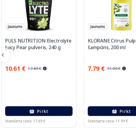
Jaunums
Jaunums
PULS NUTRITION Electrolyte
KLORANE Citrus Pulp
Juicy Pear pulveris, 240 g
šampūns, 200 ml
10.61 €
7.79 €
17.69 €
11.99 €
Pirkt
Pirkt
Standarta cena: 17.69 €
Standarta cena: 11.99 €
Page 1 of 2