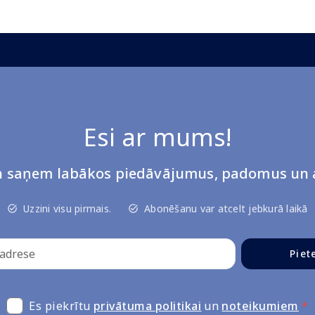
Esi ar mums!
un saņem labākos piedāvājumus, padomus un a
Uzzini visu pirmais.
Abonēšanu var atcelt jebkurā laikā
Piet
Es piekrītu
privātuma politikai
un
noteikumiem
*