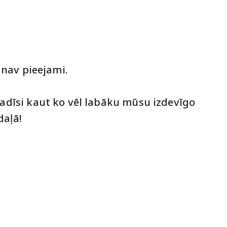
 nav pieejami.
radīsi kaut ko vēl labāku mūsu izdevīgo
aļā!