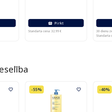
Pirkt
Standarta cena: 32.99 €
30 dienu z
Standarta 
Veselība
-55%
-40%