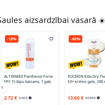
Saules aizsardzībai vasarā ☀
-18%
-60%
ALTERMED Panthenol Forte
EUCERIN Kids Dry To
SPF 15 lūpu balzams, 1 gab.
50+ krēms-gels, 200 
2.72 €
13.60 €
3.30 €
33.99 €