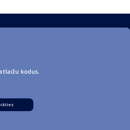
tlaižu kodus.
eikties