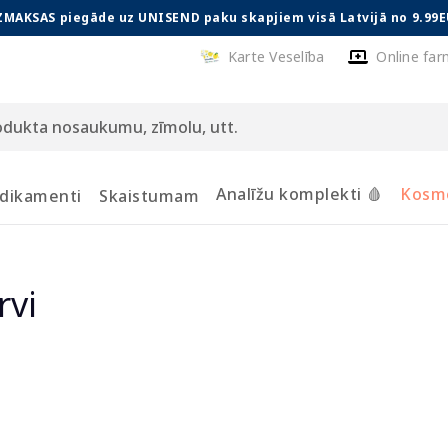
ZMAKSAS piegāde uz UNISEND paku skapjiem visā Latvijā no 9.99E
Karte Veselība
Online far
Analīžu komplekti 🩸
Kosmē
dikamenti
Skaistumam
rvi