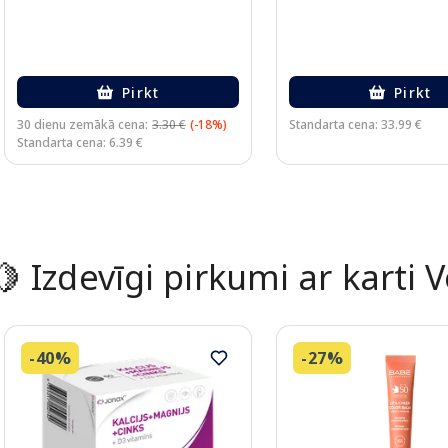
Pirkt
Pirkt
30 dienu zemākā cena:
3.30 €
(-18%)
Standarta cena: 33.99 €
Standarta cena: 6.39 €
Page 1 of 2
🍋 Izdevīgi pirkumi ar karti 
-40%
-27%