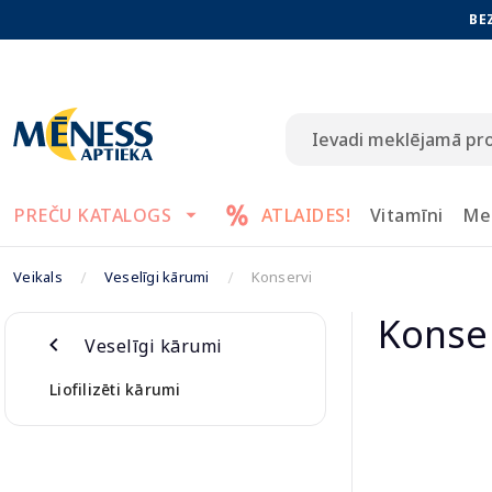
BE
PREČU KATALOGS
ATLAIDES!
Vitamīni
Me
Veikals
Veselīgi kārumi
Konservi
Konse
Veselīgi kārumi
Liofilizēti kārumi