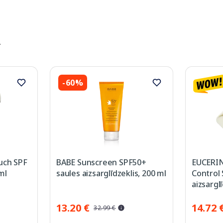
️
-60%
uch SPF
BABE Sunscreen SPF50+
EUCERIN
ml
saules aizsarglīdzeklis, 200 ml
Control 
aizsarglī
13.20 €
14.72 
32.99 €