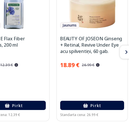
Jaunums
 Flax Fiber
BEAUTY OF JOSEON Ginseng
, 200 ml
+ Retinal, Revive Under Eye
acu spilventiņi, 60 gab.
18.89 €
12.39 €
26.99 €
Pirkt
Pirkt
cena: 12.39 €
Standarta cena: 26.99 €