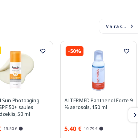
Vairāk...
-50%
 Sun Photoaging
ALTERMED Panthenol Forte 9
SPF 50+ saules
% aerosols, 150 ml
dzeklis, 50 ml
€
5.40 €
15.50 €
10.79 €