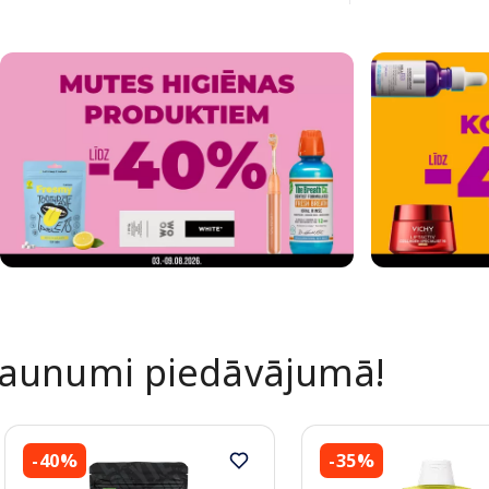
Jaunumi piedāvājumā!
-40%
-35%