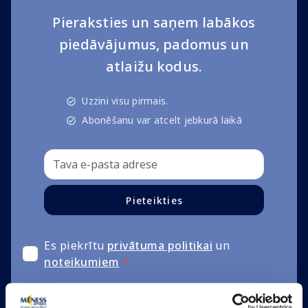
Pieraksties un saņem labākos
piedāvājumus, padomus un
atlaižu kodus.
Uzzini visu pirmais.
Abonēšanu var atcelt jebkurā laikā
Pieteikties
Es piekrītu
privātuma politikai
un
noteikumiem
*