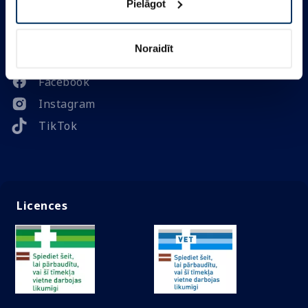
Ātrā izvēlne
Pielāgot
Noraidīt
Sekojiet mums
Facebook
Instagram
TikTok
Licences