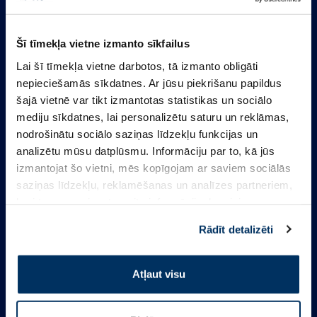
Šī tīmekļa vietne izmanto sīkfailus
Lai šī tīmekļa vietne darbotos, tā izmanto obligāti
nepieciešamās sīkdatnes. Ar jūsu piekrišanu papildus
šajā vietnē var tikt izmantotas statistikas un sociālo
mediju sīkdatnes, lai personalizētu saturu un reklāmas,
nodrošinātu sociālo saziņas līdzekļu funkcijas un
analizētu mūsu datplūsmu. Informāciju par to, kā jūs
izmantojat šo vietni, mēs kopīgojam ar saviem sociālās
saziņas līdzekļu, reklamēšanas un analīzes partneriem,
kuri to var apvienot ar citu informāciju, ko viņiem
sniedzat vai ko viņi apkopo, kad lietojat viņu
Informācija
Rādīt detalizēti
pakalpojumus. Ja piekrītat šo papildu sīkdatņu
izmantošanai, lūdzu, atzīmējiet savu izvēli:
Kontakti
Atļaut visu