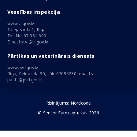
Veselības inspekcija
www.vi.gov.lv
Talejas iela 1, Riga
Tel. Nr.: 67 081 600
E-pasts: vi@vi.gov.lv
Pārtikas un veterinārais dienests
www.pvd.gov.lv
Rīga, Peldu iela 30, tālr. 67095230, epasts
pasts@pvd.gov.lv
Risinājums:
Nordcode
© Sentor Farm aptiekas 2026