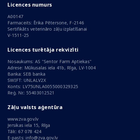
Licences numurs
A00147
Farmaceits: Ērika Pētersone, F-2146
Sertifikāts veterināro zāļu izplatīšanai
V-1511-25
Licences turētāja rekvizīti
Nosaukums: AS "Sentor Farm Aptiekas"
Adrese: Mūkusalas iela 41b, Rīga, LV-1004
Banka: SEB banka
SWIFT: UNLALV2X
Konts: LV75UNLA0055000329325
Reģ. Nr.: 55403012521
Zāļu valsts aģentūra
www.zva.gov.lv
Jersikas iela 15, Rīga
Tālr.: 67 078 424
E-pasts: info@zva.gov.lv