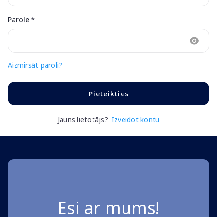
*
Parole
Aizmirsāt paroli?
Pieteikties
Jauns lietotājs?
Izveidot kontu
Esi ar mums!