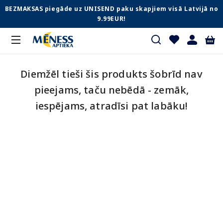
BEZMAKSAS piegāde uz UNISEND paku skapjiem visā Latvijā no
9.99EUR!
Diemžēl tieši šis produkts šobrīd nav
pieejams, taču nebēdā - zemāk,
iespējams, atradīsi pat labāku!