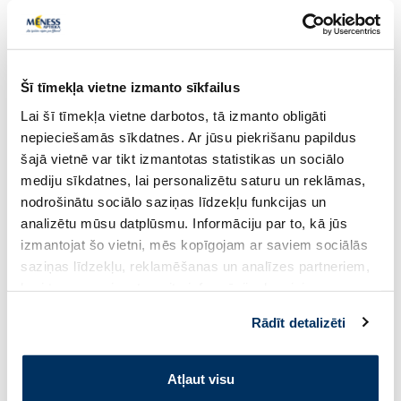
Šī tīmekļa vietne izmanto sīkfailus
Lai šī tīmekļa vietne darbotos, tā izmanto obligāti
nepieciešamās sīkdatnes. Ar jūsu piekrišanu papildus
šajā vietnē var tikt izmantotas statistikas un sociālo
mediju sīkdatnes, lai personalizētu saturu un reklāmas,
nodrošinātu sociālo saziņas līdzekļu funkcijas un
analizētu mūsu datplūsmu. Informāciju par to, kā jūs
izmantojat šo vietni, mēs kopīgojam ar saviem sociālās
saziņas līdzekļu, reklamēšanas un analīzes partneriem,
kuri to var apvienot ar citu informāciju, ko viņiem
sniedzat vai ko viņi apkopo, kad lietojat viņu
Rādīt detalizēti
pakalpojumus. Ja piekrītat šo papildu sīkdatņu
izmantošanai, lūdzu, atzīmējiet savu izvēli:
Atļaut visu