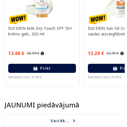
EUCERIN Kids Dry Touch SPF 50+
EUCERIN Sun Oil Co
krēms-gels, 200 ml
saules aizsarglīdzekl
13.60 €
13.20 €
33.99 €
32.99 €
Pirkt
Pir
Standarta cena: 33.99 €
Standarta cena: 32.99 €
Page 1 of 10
JAUNUMI piedāvājumā
Vairāk...