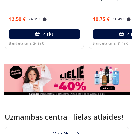
12.50 €
10.75 €
24.99 €
21.49 €
Pirkt
Pir
Standarta cena: 24.99 €
Standarta cena: 21.49 €
Page 1 of 11
Uzmanības centrā - lielas atlaides!
Vairāk...