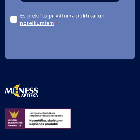
Es piekrītu
privātuma politikai
un
noteikumiem
*