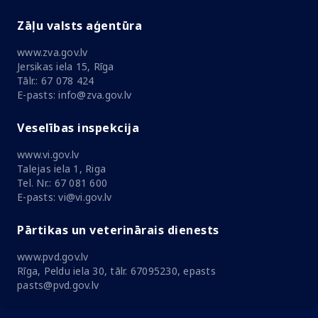
Zāļu valsts aģentūra
www.zva.gov.lv
Jersikas iela 15, Rīga
Tālr.: 67 078 424
E-pasts: info@zva.gov.lv
Veselības inspekcija
www.vi.gov.lv
Talejas iela 1, Riga
Tel. Nr.: 67 081 600
E-pasts: vi@vi.gov.lv
Pārtikas un veterinārais dienests
www.pvd.gov.lv
Rīga, Peldu iela 30, tālr. 67095230, epasts
pasts@pvd.gov.lv