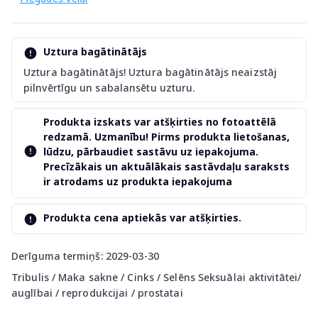
Uztura bagātinātājs
Uztura bagātinātājs! Uztura bagātinātājs neaizstāj
pilnvērtīgu un sabalansētu uzturu.
Produkta izskats var atšķirties no fotoattēlā
redzamā. Uzmanību! Pirms produkta lietošanas,
lūdzu, pārbaudiet sastāvu uz iepakojuma.
Precīzākais un aktuālākais sastāvdaļu saraksts
ir atrodams uz produkta iepakojuma
Produkta cena aptiekās var atšķirties.
Derīguma termiņš: 2029-03-30
Tribulis / Maka sakne / Cinks / Selēns Seksuālai aktivitātei/
auglībai / reprodukcijai / prostatai