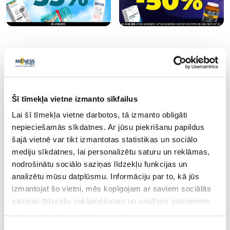
Populārākie kategorijā
Šī tīmekļa vietne izmanto sīkfailus
Lai šī tīmekļa vietne darbotos, tā izmanto obligāti
nepieciešamās sīkdatnes. Ar jūsu piekrišanu papildus
šajā vietnē var tikt izmantotas statistikas un sociālo
mediju sīkdatnes, lai personalizētu saturu un reklāmas,
nodrošinātu sociālo saziņas līdzekļu funkcijas un
analizētu mūsu datplūsmu. Informāciju par to, kā jūs
izmantojat šo vietni, mēs kopīgojam ar saviem sociālās
Uztura bagātinātājs
Uztura bagātinātājs
saziņas līdzekļu, reklamēšanas un analīzes partneriem,
CEMIO Red 3 Stiprāks kapsulas, 60
LIVOL Multi Vīriešie
kuri to var apvienot ar citu informāciju, ko viņiem
gab.
gab.
sniedzat vai ko viņi apkopo, kad lietojat viņu