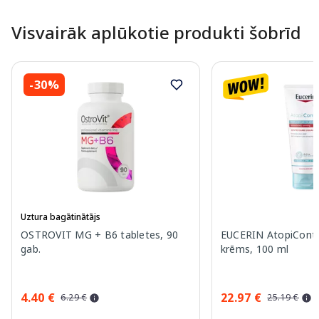
Visvairāk aplūkotie produkti šobrīd
-30%
Uztura bagātinātājs
OSTROVIT MG + B6 tabletes, 90
EUCERIN AtopiContr
gab.
krēms, 100 ml
4.40 €
22.97 €
6.29 €
25.19 €