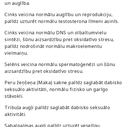
un auglība.
Cinks veicina normālu auglību un reprodukciju,
palīdz uzturēt normālu testosterona līmeni asinīs.
Cinks veicina normālu DNS un olbaltumvielu
sintēzi, šūnu aizsardzību pret oksidatīvo stresu,
palīdz nodrošināt normālu makroelementu
vielmaiņu.
Selēns veicina normālu spermatoģenēzi un šūnu
aizsardzību pret oksidatīvo stresu.
Peru žeņšeņa (Maka) sakne palīdz saglabāt dabisko
seksuālo aktivitāti, normālu fizisko un garīgo
stāvokli.
Tribuļa augļi palīdz saglabāt dabisko seksuālo
aktivitāti.
Sabalpalmas augļi palīdz uzturēt veselīgu