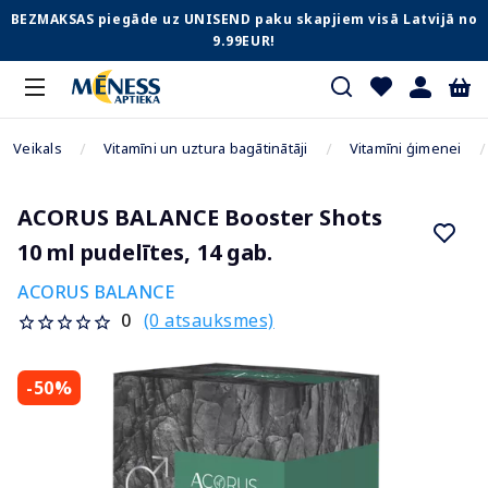
BEZMAKSAS piegāde uz UNISEND paku skapjiem visā Latvijā no
9.99EUR!
Veikals
Vitamīni un uztura bagātinātāji
Vitamīni ģimenei
ACORUS BALANCE Booster Shots
10 ml pudelītes, 14 gab.
ACORUS BALANCE
(0 atsauksmes)
0
-50%