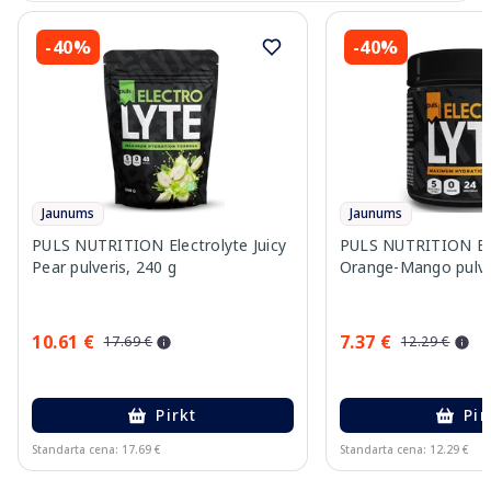
-40%
-40%
Jaunums
Jaunums
PULS NUTRITION Electrolyte Juicy
PULS NUTRITION Ele
Pear pulveris, 240 g
Orange-Mango pulver
10.61 €
7.37 €
17.69 €
12.29 €
Pirkt
Pir
Standarta cena: 17.69 €
Standarta cena: 12.29 €
Page 1 of 10