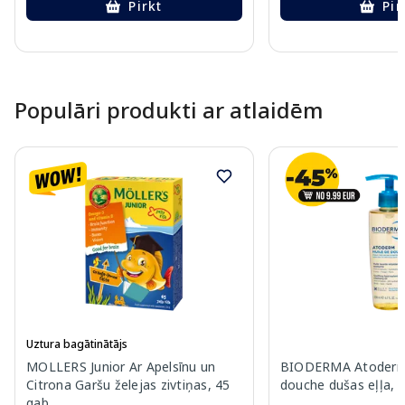
Pirkt
Pir
Page 1 of 10
Populāri produkti ar atlaidēm
Uztura bagātinātājs
MOLLERS Junior Ar Apelsīnu un
BIODERMA Atoderm 
Citrona Garšu želejas zivtiņas, 45
douche dušas eļļa, 
gab.