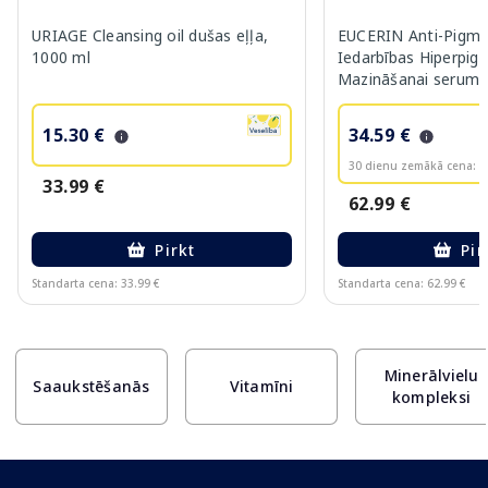
URIAGE Cleansing oil dušas eļļa,
EUCERIN Anti-Pigme
1000 ml
Iedarbības Hiperpig
Mazināšanai serums
15.30 €
34.59 €
30 dienu zemākā cena:
3
33.99 €
62.99 €
Pirkt
Pir
Standarta cena: 33.99 €
Standarta cena: 62.99 €
Page 1 of 10
Minerālvielu
Saaukstēšanās
Vitamīni
kompleksi