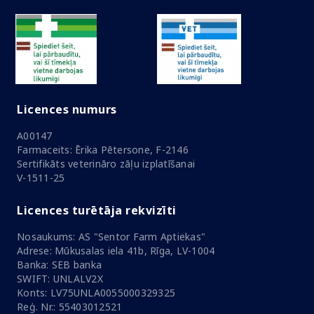
Licences numurs
A00147
Farmaceits: Ērika Pētersone, F-2146
Sertifikāts veterināro zāļu izplatīšanai
V-1511-25
Licences turētāja rekvizīti
Nosaukums: AS "Sentor Farm Aptiekas"
Adrese: Mūkusalas iela 41b, Rīga, LV-1004
Banka: SEB banka
SWIFT: UNLALV2X
Konts: LV75UNLA0055000329325
Reģ. Nr.: 55403012521