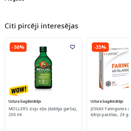
Citi pircēji interesējas
-50%
-35%
Uztura bagātinātājs
Uztura bagātinātājs
MOLLERS zivju eļļa (dabīga garša),
JONAX Faringonex Ar
250 ml
Ķērpi pastilas, 24 ga