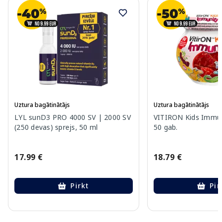
Uztura bagātinātājs
Uztura bagātinātājs
LYL sunD3 PRO 4000 SV | 2000 SV
VITIRON Kids Immuni
(250 devas) sprejs, 50 ml
50 gab.
17.99 €
18.79 €
Pirkt
Pir
Page 1 of 10