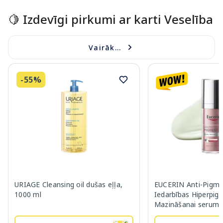
🍋 Izdevīgi pirkumi ar karti Veselība
Vairāk...
-55%
URIAGE Cleansing oil dušas eļļa,
EUCERIN Anti-Pigme
1000 ml
Iedarbības Hiperpig
Mazināšanai serums