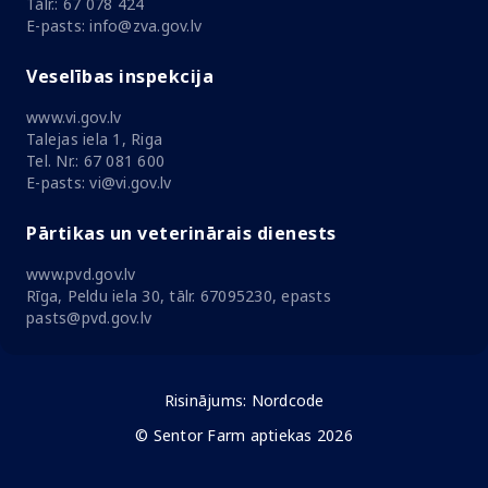
Tālr.: 67 078 424
E-pasts: info@zva.gov.lv
Veselības inspekcija
www.vi.gov.lv
Talejas iela 1, Riga
Tel. Nr.: 67 081 600
E-pasts: vi@vi.gov.lv
Pārtikas un veterinārais dienests
www.pvd.gov.lv
Rīga, Peldu iela 30, tālr. 67095230, epasts
pasts@pvd.gov.lv
Risinājums:
Nordcode
© Sentor Farm aptiekas 2026