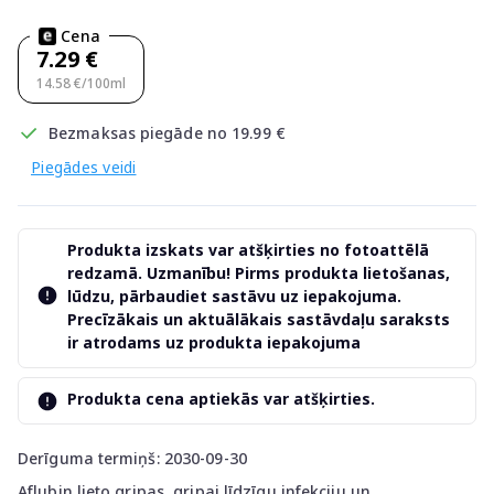
Cena
7.29 €
14.58 €/100ml
Bezmaksas piegāde no 19.99 €
Piegādes veidi
Produkta izskats var atšķirties no fotoattēlā
redzamā. Uzmanību! Pirms produkta lietošanas,
lūdzu, pārbaudiet sastāvu uz iepakojuma.
Precīzākais un aktuālākais sastāvdaļu saraksts
ir atrodams uz produkta iepakojuma
Produkta cena aptiekās var atšķirties.
Derīguma termiņš: 2030-09-30
Aflubin lieto gripas, gripai līdzīgu infekciju un