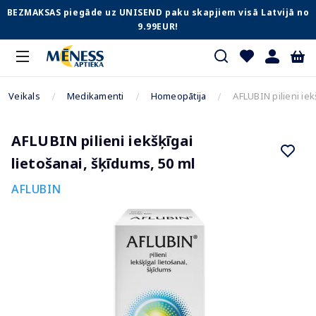
BEZMAKSAS piegāde uz UNISEND paku skapjiem visā Latvijā no
9.99EUR!
Veikals
Medikamenti
Homeopātija
AFLUBIN pilieni iek
AFLUBIN pilieni iekšķīgai
lietošanai, šķīdums, 50 ml
AFLUBIN