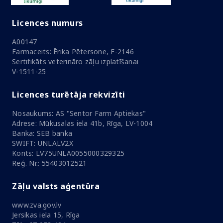
Licences numurs
A00147
Farmaceits: Ērika Pētersone, F-2146
Sertifikāts veterināro zāļu izplatīšanai
V-1511-25
Licences turētāja rekvizīti
Nosaukums: AS "Sentor Farm Aptiekas"
Adrese: Mūkusalas iela 41b, Rīga, LV-1004
Banka: SEB banka
SWIFT: UNLALV2X
Konts: LV75UNLA0055000329325
Reģ. Nr.: 55403012521
Zāļu valsts aģentūra
www.zva.gov.lv
Jersikas iela 15, Rīga