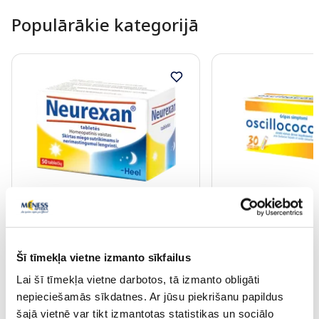
Populārākie kategorijā
Bezrecepšu medikaments
Bezrecepšu medikamen
NEUREXAN 0,6mg tabletes, 50
OSCILLOCOCCINUM Z
gab.
deva, 30 gab.
Šī tīmekļa vietne izmanto sīkfailus
Cena
Lai šī tīmekļa vietne darbotos, tā izmanto obligāti
12.45 €
26.55 €
nepieciešamās sīkdatnes. Ar jūsu piekrišanu papildus
šajā vietnē var tikt izmantotas statistikas un sociālo