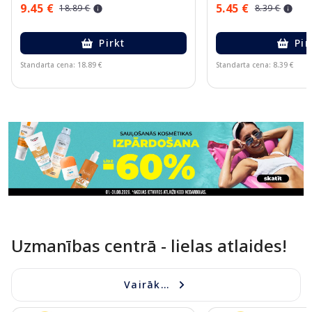
9.45 €
5.45 €
18.89 €
8.39 €
Pirkt
Pir
Standarta cena: 18.89 €
Standarta cena: 8.39 €
Page 1 of 11
Uzmanības centrā - lielas atlaides!
Vairāk...