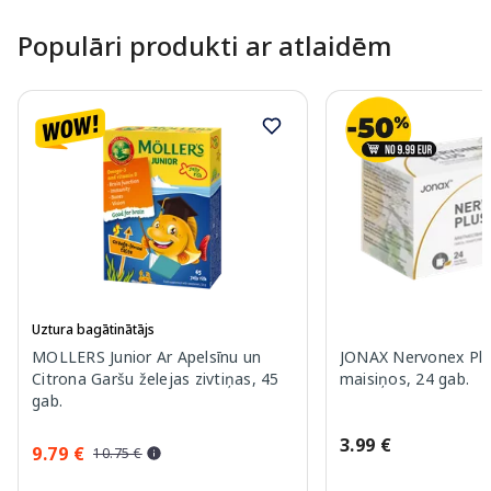
Populāri produkti ar atlaidēm
Uztura bagātinātājs
MOLLERS Junior Ar Apelsīnu un
JONAX Nervonex Plu
Citrona Garšu želejas zivtiņas, 45
maisiņos, 24 gab.
gab.
3.99 €
9.79 €
10.75 €