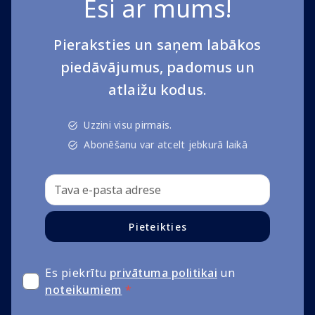
Esi ar mums!
Pieraksties un saņem labākos
piedāvājumus, padomus un
atlaižu kodus.
Uzzini visu pirmais.
Abonēšanu var atcelt jebkurā laikā
Pieteikties
Es piekrītu
privātuma politikai
un
noteikumiem
*