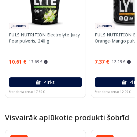
Jaunums
Jaunums
PULS NUTRITION Electrolyte Juicy
PULS NUTRITION Ele
Pear pulveris, 240 g
Orange-Mango pulver
10.61 €
7.37 €
17.69 €
12.29 €
Pirkt
Pir
Standarta cena: 17.69 €
Standarta cena: 12.29 €
Page 1 of 10
Visvairāk aplūkotie produkti šobrīd