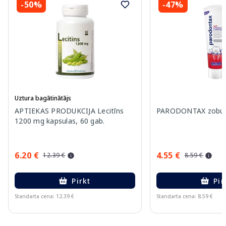
-50%
-47%
Uztura bagātinātājs
APTIEKAS PRODUKCIJA Lecitīns
PARODONTAX zobu p
1200 mg kapsulas, 60 gab.
6.20 €
4.55 €
12.39 €
8.59 €
Pirkt
Pir
Standarta cena: 12.39 €
Standarta cena: 8.59 €
Page 1 of 15