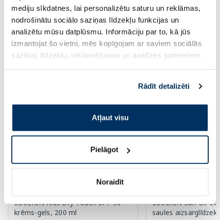
mediju sīkdatnes, lai personalizētu saturu un reklāmas,
Pirkt
Pir
nodrošinātu sociālo saziņas līdzekļu funkcijas un
Page 1 of 6
analizētu mūsu datplūsmu. Informāciju par to, kā jūs
izmantojat šo vietni, mēs kopīgojam ar saviem sociālās
Saules aizsardzībai vasarā ☀️
saziņas līdzekļu, reklamēšanas un analīzes partneriem,
kuri to var apvienot ar citu informāciju, ko viņiem
sniedzat vai ko viņi apkopo, kad lietojat viņu
Vairāk...
Rādīt detalizēti
pakalpojumus. Ja piekrītat šo papildu sīkdatņu
izmantošanai, lūdzu, atzīmējiet savu izvēli:
-60%
-60%
Atļaut visu
Pielāgot
Noraidīt
EUCERIN Kids Dry Touch SPF 50+
EUCERIN Sun Oil Co
krēms-gels, 200 ml
saules aizsarglīdzekl