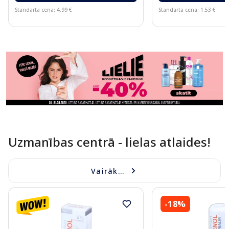
Standarta cena: 4.99 €
Standarta cena: 1.53 €
Page 1 of 11
Uzmanības centrā - lielas atlaides!
Vairāk...
-18%