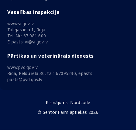
Veselības inspekcija
www.vi.gov.lv
Talejas iela 1, Riga
Tel. Nr.: 67 081 600
E-pasts: vi@vi.gov.lv
Pārtikas un veterinārais dienests
www.pvd.gov.lv
Rīga, Peldu iela 30, tālr. 67095230, epasts
pasts@pvd.gov.lv
Risinājums:
Nordcode
© Sentor Farm aptiekas 2026