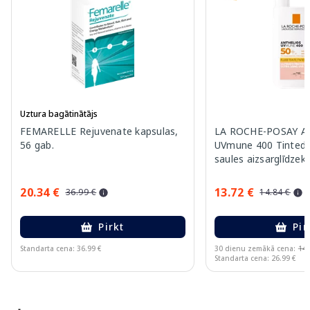
Uztura bagātinātājs
FEMARELLE Rejuvenate kapsulas,
LA ROCHE-POSAY An
56 gab.
UVmune 400 Tinted 
saules aizsarglīdzekl
20.34 €
13.72 €
36.99 €
14.84 €
Pirkt
Pir
Standarta cena: 36.99 €
30 dienu zemākā cena:
14.
Standarta cena: 26.99 €
Page 1 of 15