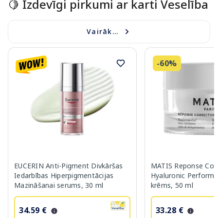
🍋 Izdevīgi pirkumi ar karti Veselība
Vairāk...
-60%
EUCERIN Anti-Pigment Divkāršas
MATIS Reponse Corr
Iedarbības Hiperpigmentācijas
Hyaluronic Performa
Mazināšanai serums, 30 ml
krēms, 50 ml
34.59 €
33.28 €