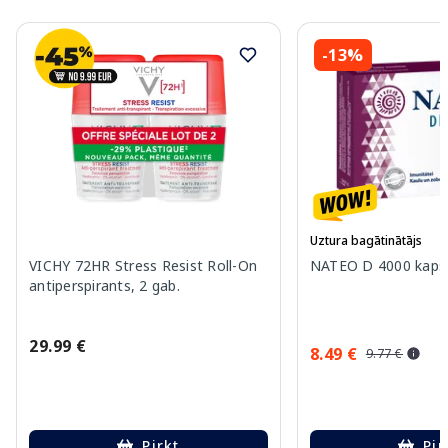
-13%
Uztura bagātinātājs
VICHY 72HR Stress Resist Roll-On
NATEO D 4000 kapsu
antiperspirants, 2 gab.
29.99 €
8.49 €
9.77 €
Pirkt
Pir