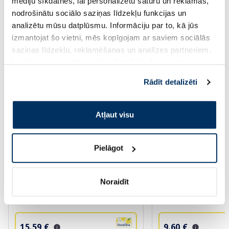
mediju sīkdatnes, lai personalizētu saturu un reklāmas,
nodrošinātu sociālo saziņas līdzekļu funkcijas un
Saules aizsardzībai vasarā ☀️
analizētu mūsu datplūsmu. Informāciju par to, kā jūs
izmantojat šo vietni, mēs kopīgojam ar saviem sociālās
saziņas līdzekļu, reklamēšanas un analīzes partneriem,
Vairāk...
kuri to var apvienot ar citu informāciju, ko viņiem
sniedzat vai ko viņi apkopo, kad lietojat viņu
Rādīt detalizēti
-35%
-20%
pakalpojumus. Ja piekrītat šo papildu sīkdatņu
izmantošanai, lūdzu, atzīmējiet savu izvēli:
Atļaut visu
Pielāgot
BIODERMA Photoderm SPF 50+
URIAGE Bariesun SP
Noraidīt
akvafluīds, 40 ml
50 ml
15.59 €
9.60 €