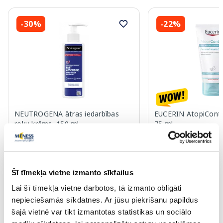
-30%
-22%
NEUTROGENA ātras iedarbības
EUCERIN AtopiContr
roku krēms, 150 ml
75 ml
6.64 €
8.13 €
9.49 €
10.49 €
Šī tīmekļa vietne izmanto sīkfailus
Pirkt
Pir
Lai šī tīmekļa vietne darbotos, tā izmanto obligāti
nepieciešamās sīkdatnes. Ar jūsu piekrišanu papildus
Standarta cena: 9.49 €
30 dienu zemākā cena:
10.
Standarta cena: 14.99 €
šajā vietnē var tikt izmantotas statistikas un sociālo
Page 1 of 10