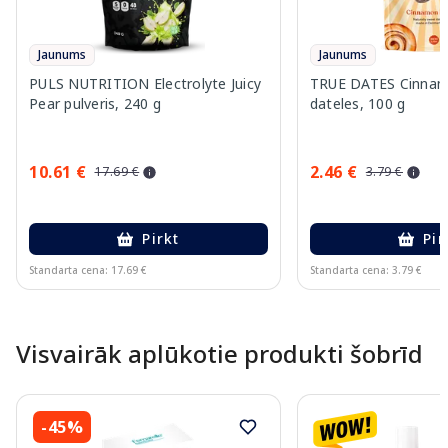
Jaunums
Jaunums
PULS NUTRITION Electrolyte Juicy
TRUE DATES Cinnam
Pear pulveris, 240 g
dateles, 100 g
10.61 €
2.46 €
17.69 €
3.79 €
Pirkt
Pir
Standarta cena: 17.69 €
Standarta cena: 3.79 €
Page 1 of 10
Visvairāk aplūkotie produkti šobrīd
-45%