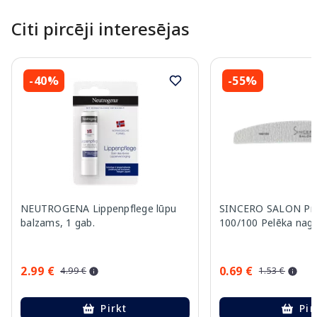
Citi pircēji interesējas
-40%
-55%
NEUTROGENA Lippenpflege lūpu
SINCERO SALON Pro
balzams, 1 gab.
100/100 Pelēka nagu 
2.99 €
0.69 €
4.99 €
1.53 €
Pirkt
Pir