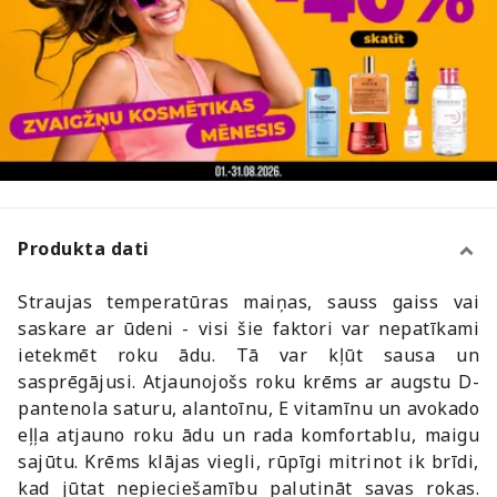
Produkta dati
Straujas temperatūras maiņas, sauss gaiss vai
saskare ar ūdeni - visi šie faktori var nepatīkami
ietekmēt roku ādu. Tā var kļūt sausa un
sasprēgājusi. Atjaunojošs roku krēms ar augstu D-
pantenola saturu, alantoīnu, E vitamīnu un avokado
eļļa atjauno roku ādu un rada komfortablu, maigu
sajūtu. Krēms klājas viegli, rūpīgi mitrinot ik brīdi,
kad jūtat nepieciešamību palutināt savas rokas.