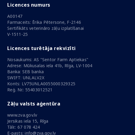
Licences numurs
A00147
Farmaceits: Ērika Pētersone, F-2146
Sertifikāts veterināro zāļu izplatīšanai
V-1511-25
Licences turētāja rekvizīti
Nosaukums: AS "Sentor Farm Aptiekas"
Adrese: Mūkusalas iela 41b, Rīga, LV-1004
Banka: SEB banka
SWIFT: UNLALV2X
Konts: LV75UNLA0055000329325
Reģ. Nr.: 55403012521
Zāļu valsts aģentūra
www.zva.gov.lv
Jersikas iela 15, Rīga
Tālr.: 67 078 424
E-pasts: info@zva.gov.lv