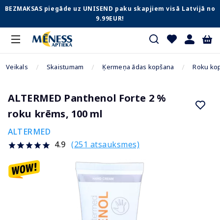
BEZMAKSAS piegāde uz UNISEND paku skapjiem visā Latvijā no
9.99EUR!
Veikals
Skaistumam
Ķermeņa ādas kopšana
Roku ko
ALTERMED Panthenol Forte 2 %
roku krēms, 100 ml
ALTERMED
(251 atsauksmes)
4.9