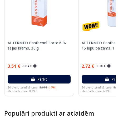
ALTERMED Panthenol Forte 6 %
ALTERMED Pantheno
sejas krēms, 30 g
15 lūpu balzams, 1 g
3.51 €
2.72 €
3.64 €
3.30 €
Pirkt
Pir
30 dienu zemākā cena:
3.64 €
(-4%)
30 dienu zemākā cena:
3.3
Standarta cena: 8.39 €
Standarta cena: 6.39 €
Page 1 of 10
Populāri produkti ar atlaidēm