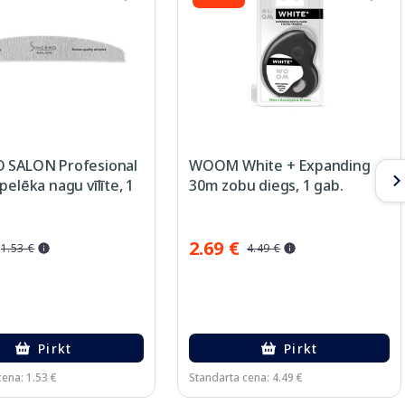
 SALON Profesional
WOOM White + Expanding
pelēka nagu vīlīte, 1
30m zobu diegs, 1 gab.
2.69 €
1.53 €
4.49 €
Pirkt
Pirkt
ena: 1.53 €
Standarta cena: 4.49 €