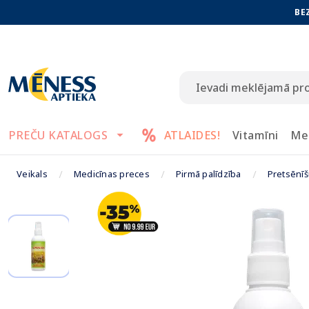
BE
PREČU KATALOGS
ATLAIDES!
Vitamīni
Me
Veikals
Medicīnas preces
Pirmā palīdzība
Pretsēnīšu