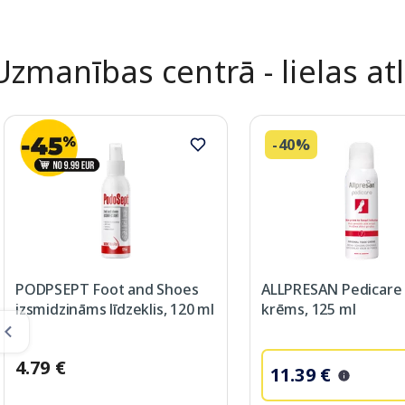
Uzmanības centrā - lielas at
-40%
PODPSEPT Foot and Shoes
ALLPRESAN Pedicare 
izsmidzināms līdzeklis, 120 ml
krēms, 125 ml
4.79 €
11.39 €