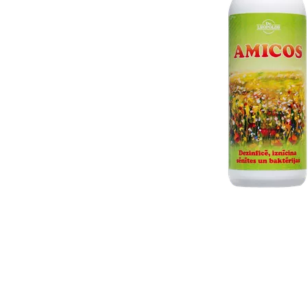
Item
1
of
1
Item
1
of
1