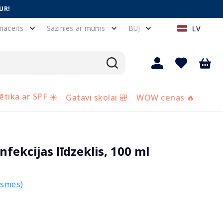
UR!
maceits
Sazinies ar mums
BUJ
LV
tika ar SPF ☀️
Gatavi skolai 🎒
WOW cenas 🔥
fekcijas līdzeklis, 100 ml
ksmes)