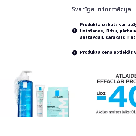
Svarīga informācija
Produkta izskats var atš
lietošanas, lūdzu, pārba
sastāvdaļu saraksts ir 
Produkta cena aptiekās va