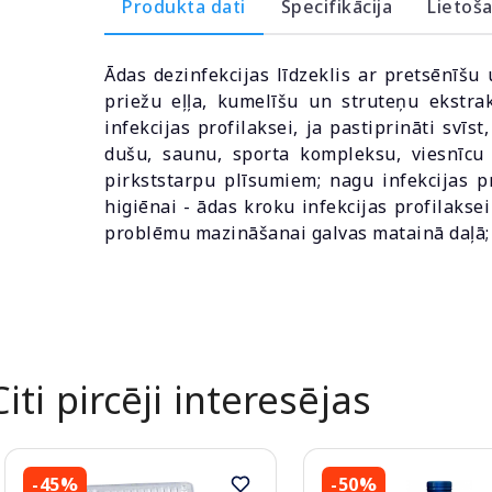
Produkta dati
Specifikācija
Lietoš
Ādas dezinfekcijas līdzeklis ar pretsēnīšu u
priežu eļļa, kumelīšu un struteņu ekstra
infekcijas profilaksei, ja pastiprināti svī
dušu, saunu, sporta kompleksu, viesnīcu 
pirkststarpu plīsumiem; nagu infekcijas 
higiēnai - ādas kroku infekcijas profilakse
problēmu mazināšanai galvas matainā daļā; 
Citi pircēji interesējas
-45%
-50%