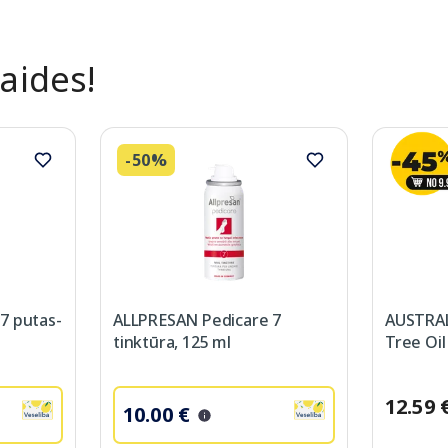
laides!
-50%
7 putas-
ALLPRESAN Pedicare 7
AUSTRA
tinktūra, 125 ml
Tree Oil 
12.59 
10.00 €