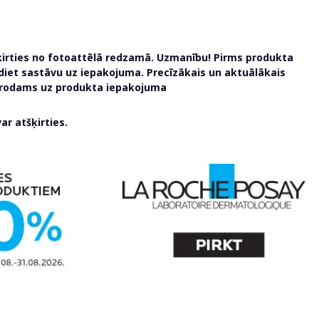
ķirties no fotoattēlā redzamā. Uzmanību! Pirms produkta
udiet sastāvu uz iepakojuma. Precīzākais un aktuālākais
atrodams uz produkta iepakojuma
r atšķirties.