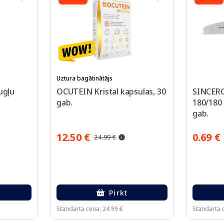
Uztura bagātinātājs
ugļu
OCUTEIN Kristal kapsulas, 30
SINCERO
gab.
180/180 
gab.
12.50 €
0.69 €
24.99 €
Pirkt
Standarta cena: 24.99 €
Standarta c