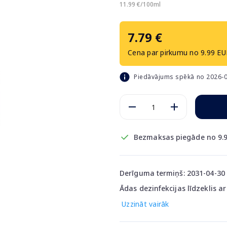
11.99 €/100ml
7.79 €
Cena par pirkumu no 9.99 EU
Piedāvājums spēkā no 2026-0
Bezmaksas piegāde no 9.9
Derīguma termiņš: 2031-04-30
Ādas dezinfekcijas līdzeklis a
Uzzināt vairāk