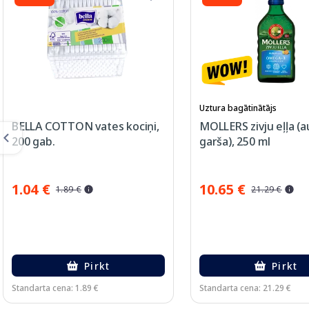
Uztura bagātinātājs
BELLA COTTON vates kociņi,
MOLLERS zivju eļļa (a
200 gab.
garša), 250 ml
1.04 €
10.65 €
1.89 €
21.29 €
Pirkt
Pirkt
Standarta cena: 1.89 €
Standarta cena: 21.29 €