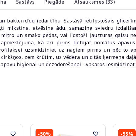
ana
Sastāvs
Piegāde
Atsauksmes (33)
n baktericīdu iedarbību. Sastāvā ietilpstošais glicerīn
kti mīkstina, atvēsina ādu, samazina sviedru izdal
st, mitro un smako pēdas, vai ilgstoši jāuzturas gaisu 
apmeklējuma, kā arī pirms lietojat nomātus apavus –
profilaksei uzsmidziniet uz nagiem pirms un pēc to ap
i cirkšņos, zem krūtīm, uz vēdera un citās ķermeņa daļā
apavu higiēnai un dezodorēšanai - vakaros iesmidzināt a
-50%
-55%