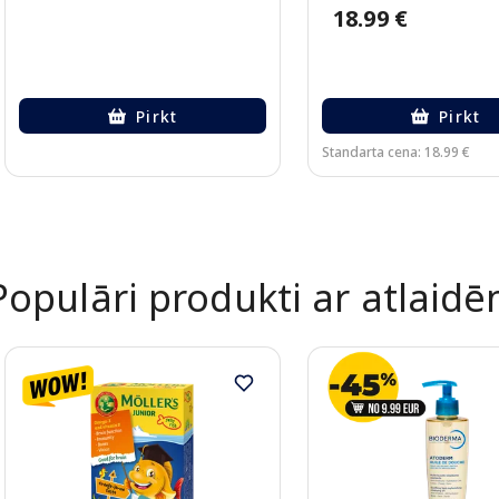
18.99 €
Pirkt
Pirkt
Standarta cena: 18.99 €
Page 1 of 2
Populāri produkti ar atlaid