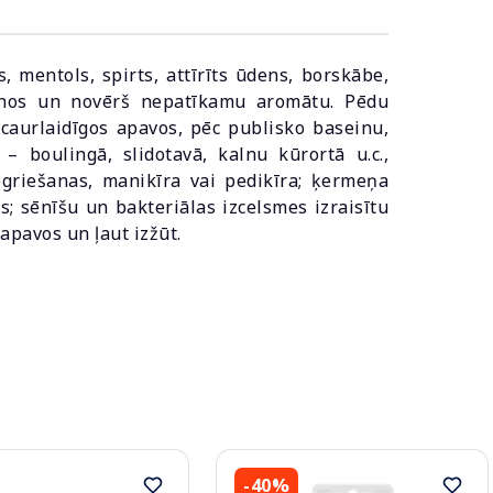
s, mentols, spirts, attīrīts ūdens, borskābe,
īšanos un novērš nepatīkamu aromātu. Pēdu
necaurlaidīgos apavos, pēc publisko baseinu,
 boulingā, slidotavā, kalnu kūrortā u.c.,
griešanas, manikīra vai pedikīra; ķermeņa
s; sēnīšu un bakteriālas izcelsmes izraisītu
pavos un ļaut izžūt.
-40%