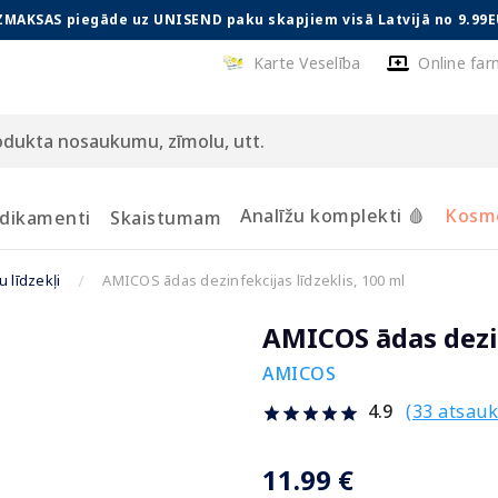
ZMAKSAS piegāde uz UNISEND paku skapjiem visā Latvijā no 9.99E
Karte Veselība
Online far
Analīžu komplekti 🩸
Kosmē
dikamenti
Skaistumam
 līdzekļi
AMICOS ādas dezinfekcijas līdzeklis, 100 ml
AMICOS ādas dezin
AMICOS
(33 atsau
4.9
11.99 €