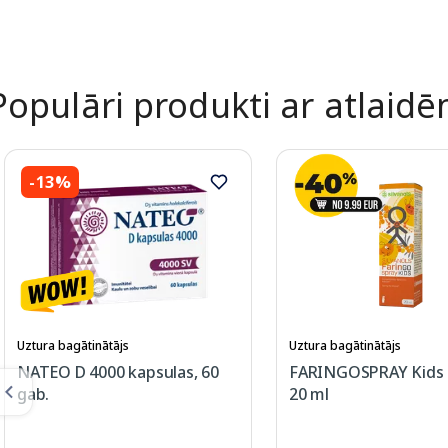
Page 1 of 2
Populāri produkti ar atlaid
-13%
Uztura bagātinātājs
Uztura bagātinātājs
NATEO D 4000 kapsulas, 60
FARINGOSPRAY Kids s
gab.
20 ml