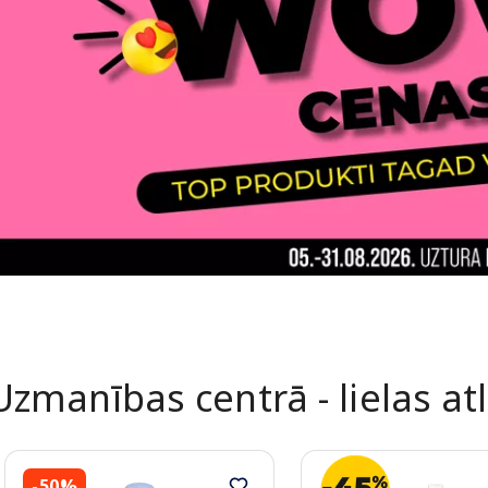
Uzmanības centrā - lielas at
-50%