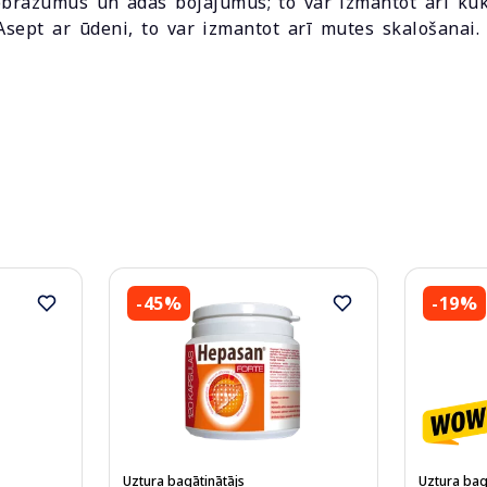
 nobrāzumus un ādas bojājumus; to var izmantot arī ku
sept ar ūdeni, to var izmantot arī mutes skalošanai. 
-45%
-19%
Uztura bagātinātājs
Uztura bag