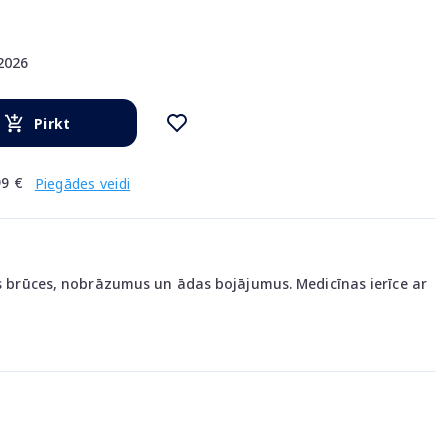
.2026
Pirkt
9 €
Piegādes veidi
las brūces, nobrāzumus un ādas bojājumus. Medicīnas ierīce ar