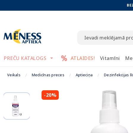
BE
PREČU KATALOGS
ATLAIDES!
Vitamīni
Me
Veikals
Medicīnas preces
Aptieciņa
Dezinfekcijas l
-20%