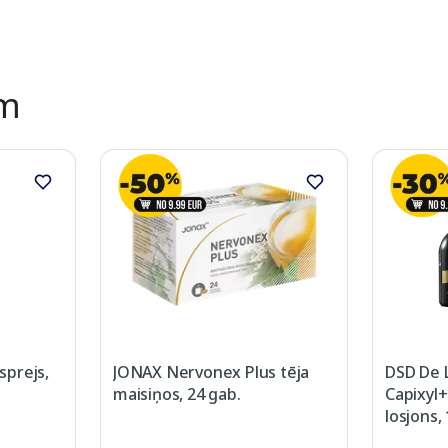
ēm
prejs,
JONAX Nervonex Plus tēja
DSD De 
maisiņos, 24 gab.
Capixyl+
losjons,