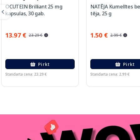
OCUTEIN Brilliant 25 mg
NATĒJA Kumelītes b
kapsulas, 30 gab.
tēja, 25 g
13.97 €
1.50 €
23.29 €
2.99 €
Pirkt
Pirkt
Standarta cena: 23.29 €
Standarta cena: 2.99 €
Page 1 of 3