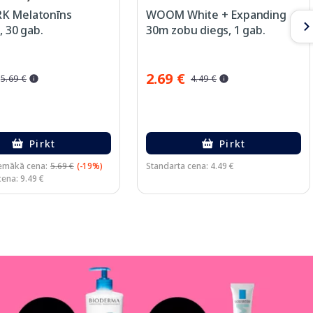
K Melatonīns
WOOM White + Expanding
, 30 gab.
30m zobu diegs, 1 gab.
2.69 €
5.69 €
4.49 €
Pirkt
Pirkt
emākā cena:
5.69 €
(-19%)
Standarta cena: 4.49 €
ena: 9.49 €