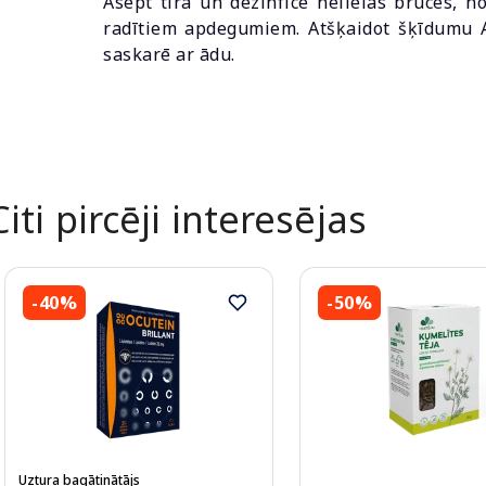
Asept tīra un dezinficē nelielas brūces,
radītiem apdegumiem. Atšķaidot šķīdumu A
saskarē ar ādu.
Citi pircēji interesējas
-40%
-50%
Uztura bagātinātājs