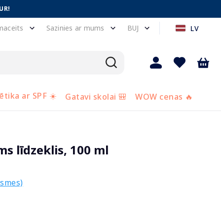
UR!
maceits
Sazinies ar mums
BUJ
LV
tika ar SPF ☀️
Gatavi skolai 🎒
WOW cenas 🔥
s līdzeklis, 100 ml
ksmes)