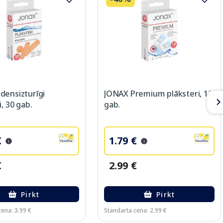
densizturīgi
JONAX Premium plāksteri, 10
i, 30 gab.
gab.
€
1.79 €
€
2.99 €
Pirkt
Pirkt
ena: 3.99 €
Standarta cena: 2.99 €