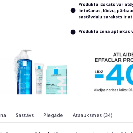
Produkta izskats var atš
lietošanas, lūdzu, pārba
sastāvdaļu saraksts ir 
Produkta cena aptiekās va
ana
Sastāvs
Piegāde
Atsauksmes (34)