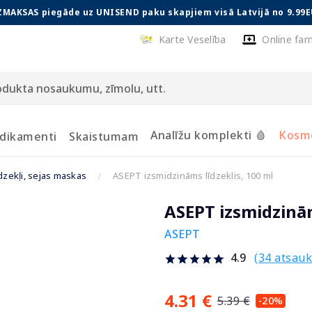
ZMAKSAS piegāde uz UNISEND paku skapjiem visā Latvijā no 9.99E
Karte Veselība
Online far
Analīžu komplekti 🩸
Kosmē
dikamenti
Skaistumam
īdzekļi, sejas maskas
ASEPT izsmidzināms līdzeklis, 100 ml
ASEPT izsmidzinām
ASEPT
(34 atsau
4.9
4.31 €
5.39 €
-20%