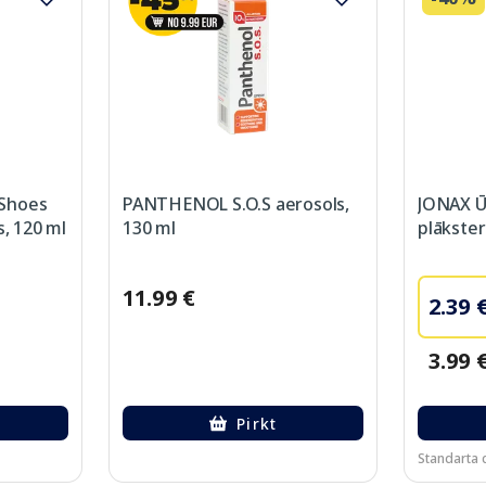
Shoes
PANTHENOL S.O.S aerosols,
JONAX Ū
s, 120 ml
130 ml
plākster
11.99 €
2.39 
3.99 
Pirkt
Standarta c