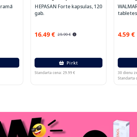
eramā
HEPASAN Forte kapsulas, 120
WALMAR
gab.
tabletes
16.49 €
4.59 €
29.99 €
Pirkt
Standarta cena: 29.99 €
30 dienu z
Standarta c