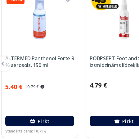
ALTERMED Panthenol Forte 9
PODPSEPT Foot and 
% aerosols, 150 ml
izsmidzināms līdzekli
4.79 €
5.40 €
10.79 €
Pirkt
Pirkt
Standarta cena: 10.79 €