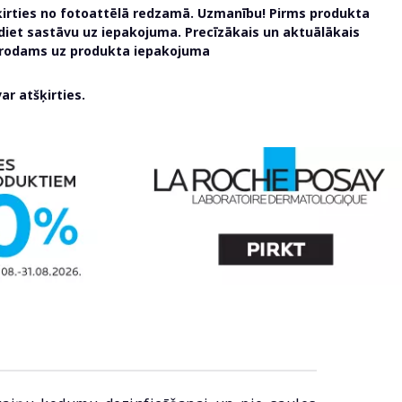
ķirties no fotoattēlā redzamā. Uzmanību! Pirms produkta
udiet sastāvu uz iepakojuma. Precīzākais un aktuālākais
atrodams uz produkta iepakojuma
r atšķirties.