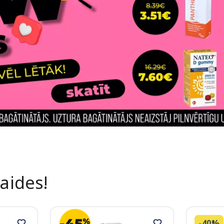
laides!
-40%