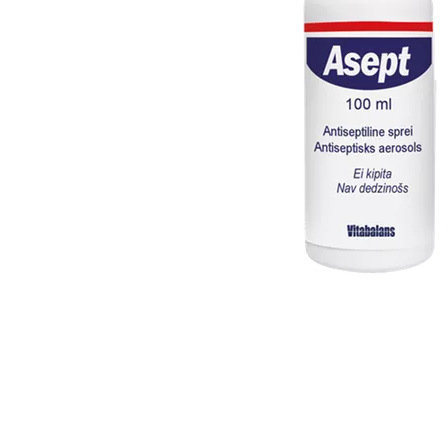
Item
1
of
1
Item
1
of
1