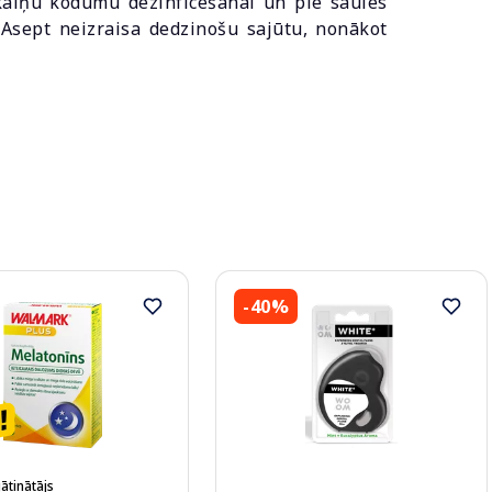
kaiņu kodumu dezinficēšanai un pie saules
Asept neizraisa dedzinošu sajūtu, nonākot
-40%
ātinātājs