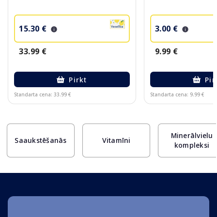
15.30 €
3.00 €
33.99 €
9.99 €
Pirkt
Pir
Standarta cena: 33.99 €
Standarta cena: 9.99 €
Page 1 of 10
Minerālvielu
Saaukstēšanās
Vitamīni
kompleksi