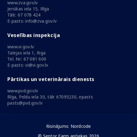
www.zva.gov.lv
Jersikas iela 15, Rīga
Tālr.: 67 078 424
E-pasts: info@zva.gov.lv
Veselības inspekcija
www.vi.gov.lv
Talejas iela 1, Riga
Tel. Nr.: 67 081 600
E-pasts: vi@vi.gov.lv
Pārtikas un veterinārais dienests
www.pvd.gov.lv
Rīga, Peldu iela 30, tālr. 67095230, epasts
pasts@pvd.gov.lv
Risinājums:
Nordcode
© Sentor Farm aptiekas 2026