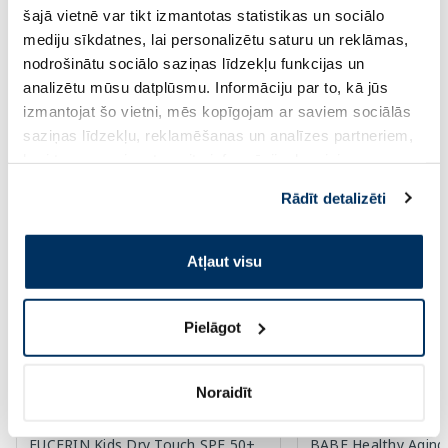
šajā vietnē var tikt izmantotas statistikas un sociālo
mediju sīkdatnes, lai personalizētu saturu un reklāmas,
Pirkt
Pir
nodrošinātu sociālo saziņas līdzekļu funkcijas un
analizētu mūsu datplūsmu. Informāciju par to, kā jūs
Page 1 of 10
izmantojat šo vietni, mēs kopīgojam ar saviem sociālās
Saules aizsardzībai vasarā ☀️
saziņas līdzekļu, reklamēšanas un analīzes partneriem,
kuri to var apvienot ar citu informāciju, ko viņiem
sniedzat vai ko viņi apkopo, kad lietojat viņu
Rādīt detalizēti
Vairāk...
pakalpojumus. Ja piekrītat šo papildu sīkdatņu
izmantošanai, lūdzu, atzīmējiet savu izvēli:
Atļaut visu
-60%
-60%
Pielāgot
Noraidīt
EUCERIN Kids Dry Touch SPF 50+
BABE Healthy Aging