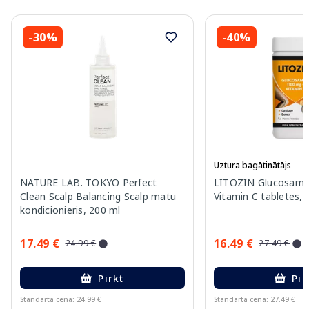
-30%
-40%
Uztura bagātinātājs
NATURE LAB. TOKYO Perfect
LITOZIN Glucosami
Clean Scalp Balancing Scalp matu
Vitamin C tabletes, 
kondicionieris, 200 ml
17.49 €
16.49 €
24.99 €
27.49 €
Pirkt
Pir
Standarta cena: 24.99 €
Standarta cena: 27.49 €