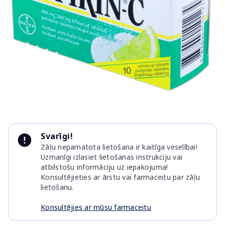
Item
1
Svarīgi!
of
Zāļu nepamatota lietošana ir kaitīga veselībai!
1
Uzmanīgi izlasiet lietošanas instrukciju vai
atbilstošu informāciju uz iepakojuma!
Konsultējieties ar ārstu vai farmaceitu par zāļu
lietošanu.
Konsultējies ar mūsu farmaceitu