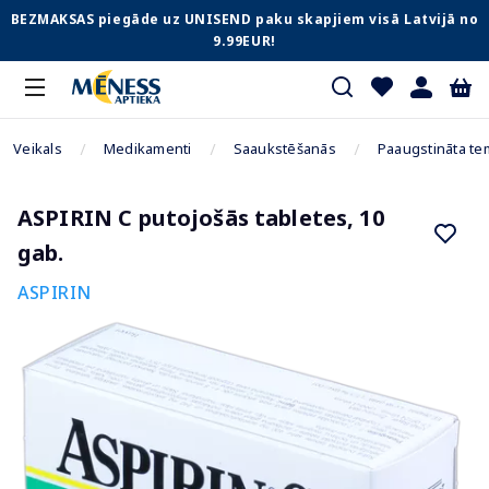
BEZMAKSAS piegāde uz UNISEND paku skapjiem visā Latvijā no
9.99EUR!
Veikals
Medikamenti
Saaukstēšanās
Paaugstināta te
ASPIRIN C putojošās tabletes, 10
gab.
ASPIRIN