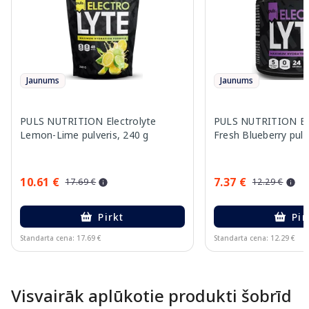
Jaunums
Jaunums
PULS NUTRITION Electrolyte
PULS NUTRITION Ele
Lemon-Lime pulveris, 240 g
Fresh Blueberry pulv
10.61 €
7.37 €
17.69 €
12.29 €
Pirkt
Pir
Standarta cena: 17.69 €
Standarta cena: 12.29 €
Page 1 of 10
Visvairāk aplūkotie produkti šobrīd