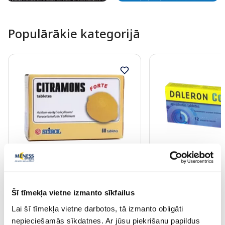
Populārākie kategorijā
Bezrecepšu medikaments
Bezrecepšu medikamen
CITRAMON Forte tabletes, 60 gab.
DALERON COLD 3 ta
gab.
Šī tīmekļa vietne izmanto sīkfailus
Lai šī tīmekļa vietne darbotos, tā izmanto obligāti
Cena
6.19 €
6.39 €
nepieciešamās sīkdatnes. Ar jūsu piekrišanu papildus