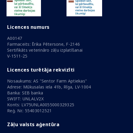
Licences numurs
A00147
Farmaceits: Ērika Pētersone, F-2146
Sertifikāts veterināro zāļu izplatīšanai
V-1511-25
Licences turētāja rekvizīti
Nosaukums: AS "Sentor Farm Aptiekas"
Adrese: Mūkusalas iela 41b, Rīga, LV-1004
Banka: SEB banka
SWIFT: UNLALV2X
Konts: LV75UNLA0055000329325
Reģ. Nr.: 55403012521
Zāļu valsts aģentūra