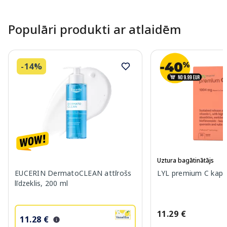
Page 1 of 10
Populāri produkti ar atlaidēm
-14%
Uztura bagātinātājs
EUCERIN DermatoCLEAN attīrošs
LYL premium C kapsu
līdzeklis, 200 ml
11.29 €
11.28 €