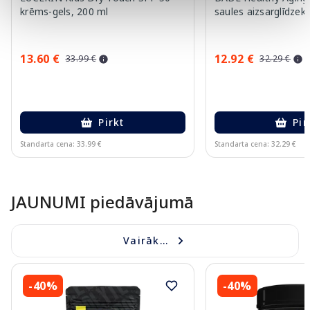
krēms-gels, 200 ml
saules aizsarglīdzekl
13.60 €
12.92 €
33.99 €
32.29 €
Pirkt
Pir
Standarta cena: 33.99 €
Standarta cena: 32.29 €
Page 1 of 10
JAUNUMI piedāvājumā
Vairāk...
-40%
-40%