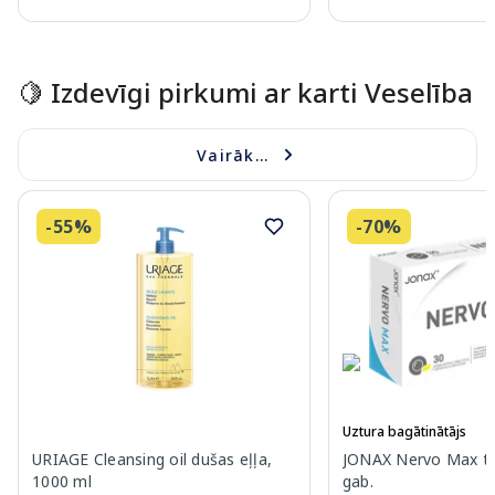
Page 1 of 15
🍋 Izdevīgi pirkumi ar karti Veselība
Vairāk...
-55%
-70%
Uztura bagātinātājs
URIAGE Cleansing oil dušas eļļa,
JONAX Nervo Max ta
1000 ml
gab.