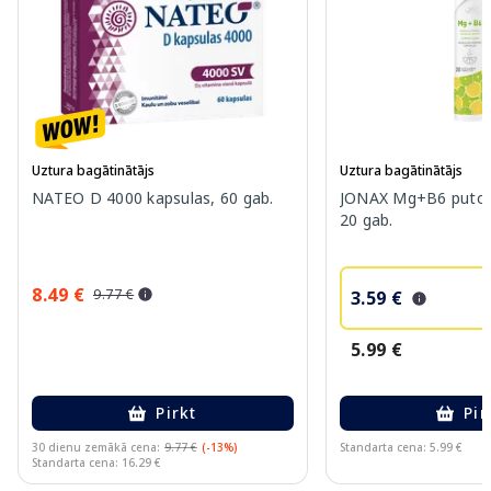
Uztura bagātinātājs
Uztura bagātinātājs
NATEO D 4000 kapsulas, 60 gab.
JONAX Mg+B6 putojo
20 gab.
8.49 €
9.77 €
3.59 €
5.99 €
Pirkt
Pir
30 dienu zemākā cena:
9.77 €
(-13%)
Standarta cena: 5.99 €
Standarta cena: 16.29 €