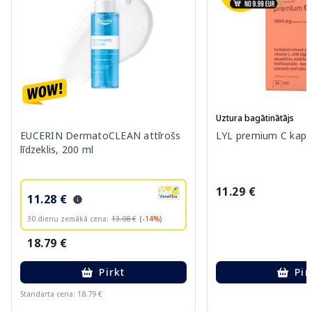
Uztura bagātinātājs
EUCERIN DermatoCLEAN attīrošs
LYL premium C kapsu
līdzeklis, 200 ml
11.29 €
11.28 €
30 dienu zemākā cena:
13.08 €
(-14%)
18.79 €
Pirkt
Pir
Standarta cena: 18.79 €