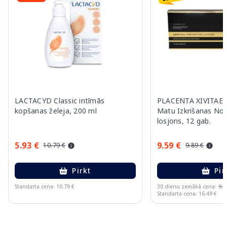
LACTACYD Classic intīmās
PLACENTA XIVITAE A
kopšanas želeja, 200 ml
Matu Izkrišanas Nov
losjons, 12 gab.
5.93 €
9.59 €
10.79 €
9.89 €
Pirkt
Pir
Standarta cena: 10.79 €
30 dienu zemākā cena:
9.8
Standarta cena: 16.49 €
Page 1 of 11