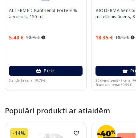
ALTERMED Panthenol Forte 9 %
BIODERMA Sensibi
aerosols, 150 ml
micelārais ūdens, 8
5.40 €
18.35 €
10.79 €
18.45 €
Pirkt
Pir
Standarta cena: 10.79 €
30 dienu zemākā cena:
18.
Standarta cena: 30.59 €
Page 1 of 10
Populāri produkti ar atlaidēm
-14%