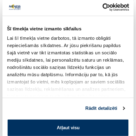
Šī tīmekļa vietne izmanto sīkfailus
Lai šī tīmekļa vietne darbotos, tā izmanto obligāti
nepieciešamās sīkdatnes. Ar jūsu piekrišanu papildus
LA ROCHE-POSAY Anthelios
LA ROCHE-POSAY Eve
šajā vietnē var tikt izmantotas statistikas un sociālo
UVMune 400 Dermo Pediatrics
Ageing Photoprotect
mediju sīkdatnes, lai personalizētu saturu un reklāmas,
SPF50+ fluīds, 50 ml
saules aizsarglīdzekl
nodrošinātu sociālo saziņas līdzekļu funkcijas un
analizētu mūsu datplūsmu. Informāciju par to, kā jūs
15.37 €
18.12 €
15.94 €
18.69 €
izmantojat šo vietni, mēs kopīgojam ar saviem sociālās
saziņas līdzekļu, reklamēšanas un analīzes partneriem,
Pirkt
Pir
kuri to var apvienot ar citu informāciju, ko viņiem
sniedzat vai ko viņi apkopo, kad lietojat viņu
30 dienu zemākā cena:
15.94 €
(-4%)
30 dienu zemākā cena:
18.
Rādīt detalizēti
Standarta cena: 28.99 €
Standarta cena: 33.99 €
pakalpojumus. Ja piekrītat šo papildu sīkdatņu
Page 1 of 10
izmantošanai, lūdzu, atzīmējiet savu izvēli:
Atļaut visu
Saules aizsardzībai vasarā ☀️