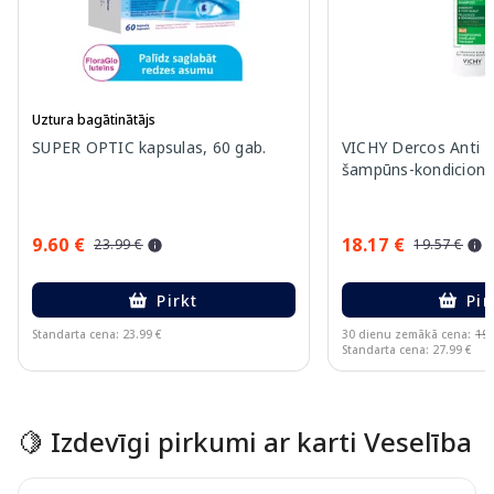
Uztura bagātinātājs
SUPER OPTIC kapsulas, 60 gab.
VICHY Dercos Anti Da
šampūns-kondicionie
9.60 €
18.17 €
23.99 €
19.57 €
Pirkt
Pir
Standarta cena: 23.99 €
30 dienu zemākā cena:
19.
Standarta cena: 27.99 €
Page 1 of 15
🍋 Izdevīgi pirkumi ar karti Veselība