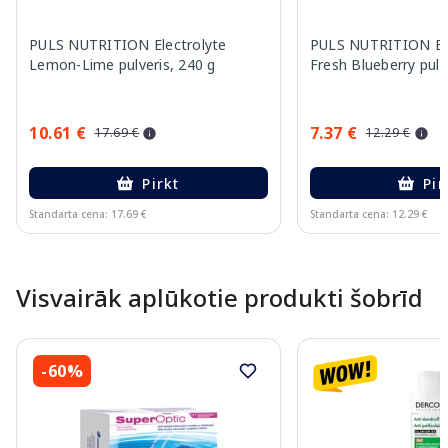
PULS NUTRITION Electrolyte
PULS NUTRITION Ele
Lemon-Lime pulveris, 240 g
Fresh Blueberry pulv
10.61 €
7.37 €
17.69 €
12.29 €
Pirkt
Pir
Standarta cena: 17.69 €
Standarta cena: 12.29 €
Page 1 of 10
Visvairāk aplūkotie produkti šobrīd
-60%