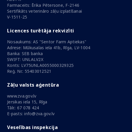
Farmaceits: Ērika Pētersone, F-2146
Sertifikāts veterināro zāļu izplatīšanai
V-1511-25
Licences turētāja rekvizīti
Nosaukums: AS "Sentor Farm Aptiekas"
Adrese: Mūkusalas iela 41b, Rīga, LV-1004
Banka: SEB banka
SWIFT: UNLALV2X
Konts: LV75UNLA0055000329325
Reģ. Nr.: 55403012521
Zāļu valsts aģentūra
www.zva.gov.lv
Jersikas iela 15, Rīga
Tālr.: 67 078 424
E-pasts: info@zva.gov.lv
Veselības inspekcija