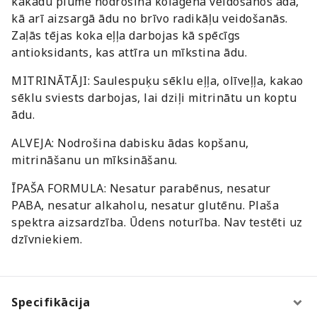
kakadu plūme nodrošina kolagēna veidošanos ādā,
kā arī aizsargā ādu no brīvo radikāļu veidošanās.
Zaļās tējas koka eļļa darbojas kā spēcīgs
antioksidants, kas attīra un mīkstina ādu.
MITRINĀTĀJI: Saulespuķu sēklu eļļa, olīveļļa, kakao
sēklu sviests darbojas, lai dziļi mitrinātu un koptu
ādu.
ALVEJA: Nodrošina dabisku ādas kopšanu,
mitrināšanu un mīksināšanu.
ĪPAŠA FORMULA: Nesatur parabēnus, nesatur
PABA, nesatur alkaholu, nesatur glutēnu. Plaša
spektra aizsardzība. Ūdens noturība. Nav testēti uz
dzīvniekiem.
Specifikācija