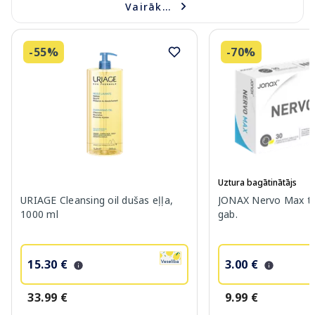
Vairāk...
-55%
-70%
Uztura bagātinātājs
URIAGE Cleansing oil dušas eļļa,
JONAX Nervo Max ta
1000 ml
gab.
15.30 €
3.00 €
33.99 €
9.99 €