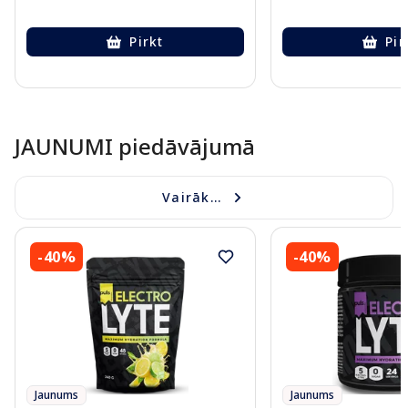
Pirkt
Pir
Page 1 of 10
JAUNUMI piedāvājumā
Vairāk...
-40%
-40%
Jaunums
Jaunums