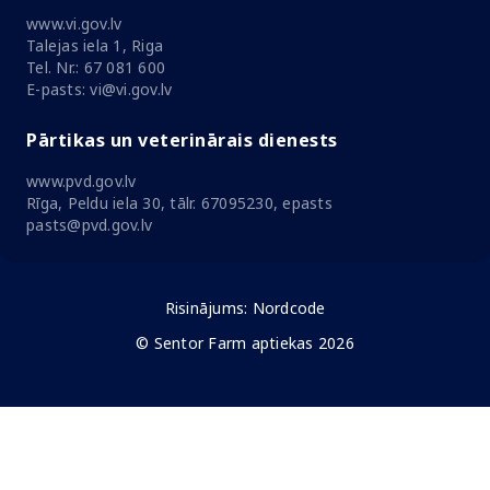
www.vi.gov.lv
Talejas iela 1, Riga
Tel. Nr.: 67 081 600
E-pasts: vi@vi.gov.lv
Pārtikas un veterinārais dienests
www.pvd.gov.lv
Rīga, Peldu iela 30, tālr. 67095230, epasts
pasts@pvd.gov.lv
Risinājums:
Nordcode
© Sentor Farm aptiekas 2026