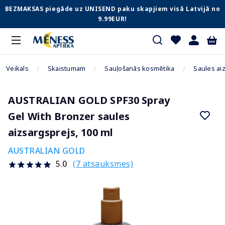
BEZMAKSAS piegāde uz UNISEND paku skapjiem visā Latvijā no
9.99EUR!
Veikals
Skaistumam
Sauļošanās kosmētika
Saules aiz
AUSTRALIAN GOLD SPF30 Spray
Gel With Bronzer saules
aizsargsprejs, 100 ml
AUSTRALIAN GOLD
(7 atsauksmes)
5.0